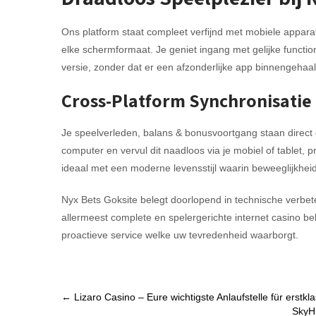
Ons platform staat compleet verfijnd met mobiele appara
elke schermformaat. Je geniet ingang met gelijke function
versie, zonder dat er een afzonderlijke app binnengehaa
Cross-Platform Synchronisatie
Je speelverleden, balans & bonusvoortgang staan direct 
computer en vervul dit naadloos via je mobiel of tablet, 
ideaal met een moderne levensstijl waarin beweeglijkheid
Nyx Bets Goksite belegt doorlopend in technische verbet
allermeest complete en spelergerichte internet casino b
proactieve service welke uw tevredenheid waarborgt.
Post
←
Lizaro Casino – Eure wichtigste Anlaufstelle für erstkl
SkyHi
navigation