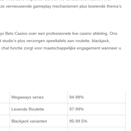
deze vernieuwende gameplay mechanismen plus boeiende thema’s.
Nyx Bets Casino over een professionele live casino afdeling. Ons
studio’s plus verzorgen speeltafels aan roulette, blackjack,
e chat functie zorgt voor maatschappelijke engagement wanneer u
Megaways series
94-98%
Levende Roulette
97-99%
Blackjack varianten
95-99.5%