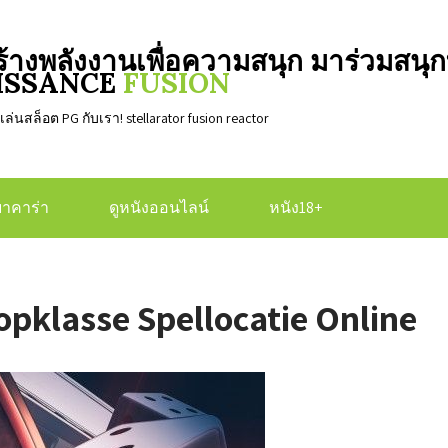
พลังงานเพื่อความสนุก มาร่วมสนุกท
NAISSANCE
FUSION
เล่นสล็อต PG กับเรา! stellarator fusion reactor
บาคาร่า
ดูหนังออนไลน์
หนัง18+
opklasse Spellocatie Online