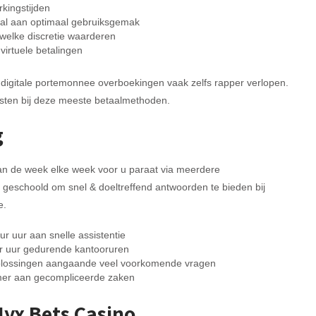
kingstijden
Pal aan optimaal gebruiksgemak
welke discretie waarderen
irtuele betalingen
j digitale portemonnee overboekingen vaak zelfs rapper verlopen.
osten bij deze meeste betaalmethoden.
g
n de week elke week voor u paraat via meerdere
eschoold om snel & doeltreffend antwoorden te bieden bij
e.
r uur aan snelle assistentie
er uur gedurende kantooruren
oplossingen aangaande veel voorkomende vragen
mer aan gecompliceerde zaken
Nyx Bets Casino