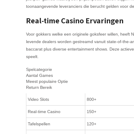
toonaangevende leveranciers die berucht gelden voor 
Real-time Casino Ervaringen
Voor gokkers welke een originele goksfeer willen, heeft 
levende dealers worden gestreamd vanuit state-of-the-art 
baccarat plus diverse entertainment shows. Deze actiev
speelt.
Spelcategorie
Aantal Games
Meest populaire Optie
Return Bereik
Video Slots
800+
Real-time Casino
150+
Tafelspellen
120+