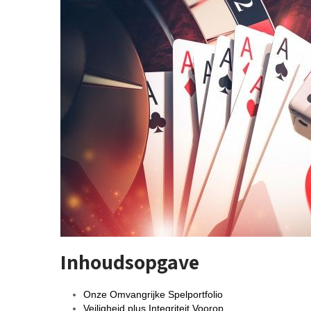
Inhoudsopgave
Onze Omvangrijke Spelportfolio
Veiligheid plus Integriteit Voorop