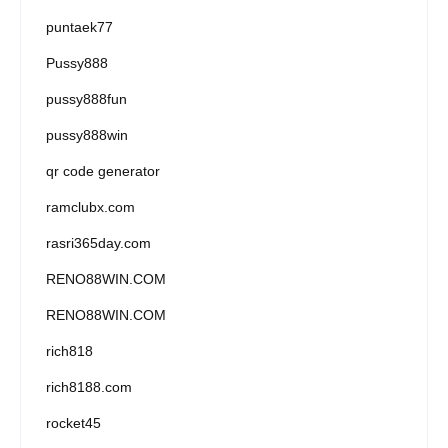
puntaek77
Pussy888
pussy888fun
pussy888win
qr code generator
ramclubx.com
rasri365day.com
RENO88WIN.COM
RENO88WIN.COM
rich818
rich8188.com
rocket45