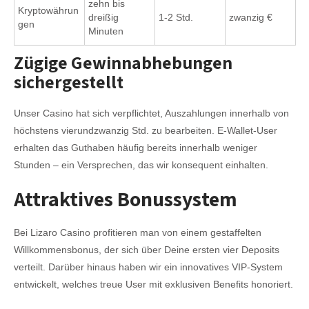
zehn bis
Kryptowährun
dreißig
1-2 Std.
zwanzig €
gen
Minuten
Zügige Gewinnabhebungen
sichergestellt
Unser Casino hat sich verpflichtet, Auszahlungen innerhalb von
höchstens vierundzwanzig Std. zu bearbeiten. E-Wallet-User
erhalten das Guthaben häufig bereits innerhalb weniger
Stunden – ein Versprechen, das wir konsequent einhalten.
Attraktives Bonussystem
Bei Lizaro Casino profitieren man von einem gestaffelten
Willkommensbonus, der sich über Deine ersten vier Deposits
verteilt. Darüber hinaus haben wir ein innovatives VIP-System
entwickelt, welches treue User mit exklusiven Benefits honoriert.