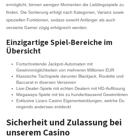
ermöglicht, binnen wenigen Momenten die Lieblingsspiele zu
finden. Die Sortierung erfolgt nach Kategorien, Varianz sowie
speziellen Funktionen, sodass sowohl Anfänger als auch
versierte Gamer zügig erfolgreich werden.
Einzigartige Spiel-Bereiche im
Übersicht
Fortschreitende Jackpot-Automaten mit
Gewinnmöglichkeiten von mehreren Millionen EUR
Klassische Tischspiele darunter Blackjack, Roulette und
Baccarat in diversen Versionen
Live-Dealer-Spiele mit echten Dealern mit HD-Auflösung
Megaways-Spiele mit bis zu hunderttausend Gewinnlinien
Exklusive Lizaro Casino Eigenentwicklungen, welche Du
nirgends anderswo entdeckt
Sicherheit und Zulassung bei
unserem Casino