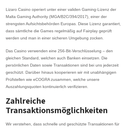
Lizaro Casino operiert unter einer validen Gaming-Lizenz der
Malta Gaming Authority (MGA/B2C/394/2017), einer der
strengsten Aufsichtsbehörden Europas. Diese Lizenz garantiert,
dass sämtliche die Games regelmäßig auf Fairplay geprüft
werden und man in einer sicheren Umgebung zocken.
Das Casino verwenden eine 256-Bit-Verschlüsselung – den
gleichen Standard, welchen auch Banken einsetzen. Die
persönlichen Daten sowie Transaktionen sind bei uns jederzeit
geschützt. Darüber hinaus kooperieren wir mit unabhängigen
Prüfstellen wie eCOGRA zusammen, welche unsere
Auszahlungsquoten kontinuierlich verifizieren.
Zahlreiche
Transaktionsmöglichkeiten
Wir verstehen, dass schnelle und geschützte Transaktionen für