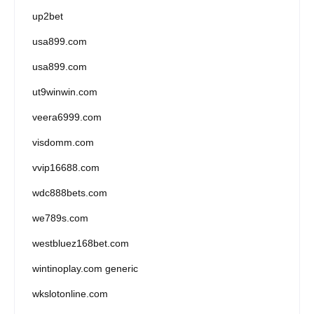
up2bet
usa899.com
usa899.com
ut9winwin.com
veera6999.com
visdomm.com
vvip16688.com
wdc888bets.com
we789s.com
westbluez168bet.com
wintinoplay.com generic
wkslotonline.com