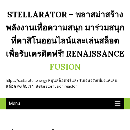
STELLARATOR – พลาสม่าสร้าง
พลังงานเพื่อความสนุก มาร่วมสนุก
ที่คาสิโนออนไลน์และเล่นสล็อต
เพื่อรับเครดิตฟรี! RENAISSANCE
FUSION
https://stellarator.energy หมุนสล็อตฟรีและรับเงินจริงเพียงแค่เล่น
สล็อต PG กับเรา! stellarator fusion reactor
Menu