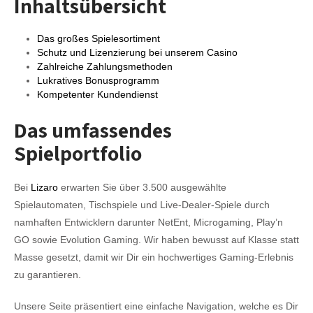
Inhaltsübersicht
Das großes Spielesortiment
Schutz und Lizenzierung bei unserem Casino
Zahlreiche Zahlungsmethoden
Lukratives Bonusprogramm
Kompetenter Kundendienst
Das umfassendes
Spielportfolio
Bei
Lizaro
erwarten Sie über 3.500 ausgewählte
Spielautomaten, Tischspiele und Live-Dealer-Spiele durch
namhaften Entwicklern darunter NetEnt, Microgaming, Play’n
GO sowie Evolution Gaming. Wir haben bewusst auf Klasse statt
Masse gesetzt, damit wir Dir ein hochwertiges Gaming-Erlebnis
zu garantieren.
Unsere Seite präsentiert eine einfache Navigation, welche es Dir