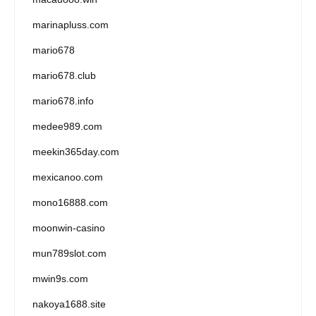
marinapluss.com
mario678
mario678.club
mario678.info
medee989.com
meekin365day.com
mexicanoo.com
mono16888.com
moonwin-casino
mun789slot.com
mwin9s.com
nakoya1688.site