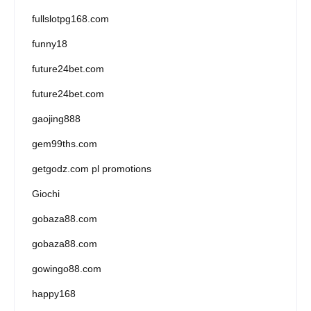
fullslotpg168.com
funny18
future24bet.com
future24bet.com
gaojing888
gem99ths.com
getgodz.com pl promotions
Giochi
gobaza88.com
gobaza88.com
gowingo88.com
happy168