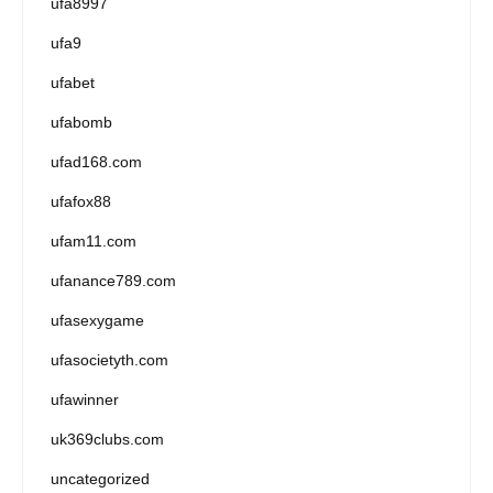
ufa8997
ufa9
ufabet
ufabomb
ufad168.com
ufafox88
ufam11.com
ufanance789.com
ufasexygame
ufasocietyth.com
ufawinner
uk369clubs.com
uncategorized