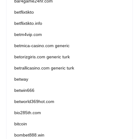
bar4game24hr.com
betflixtikto
betflixtikto.info
betm4vip.com
betmica-casino.com generic
betorizgiris.com generic turk
betrallicasino.com generic turk
betway
betwin666
betworld369hot.com
bio285th.com
bitcoin
bombet888.win