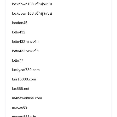
lockdown168 เข้าสู่ระบบ
lockdown168 เข้าสู่ระบบ
london45
lotto432
lotto432 ทางเข้า
lotto432 ทางเข้า
lotto77
luckycat789.com
luis16888.com
lux555.net
m4newonline.com
macau69
macau888.win