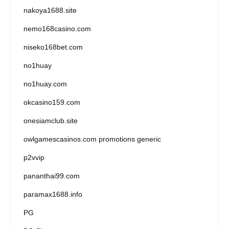
nakoya1688.site
nemo168casino.com
niseko168bet.com
no1huay
no1huay.com
okcasino159.com
onesiamclub.site
owlgamescasinos.com promotions generic
p2vvip
pananthai99.com
paramax1688.info
PG