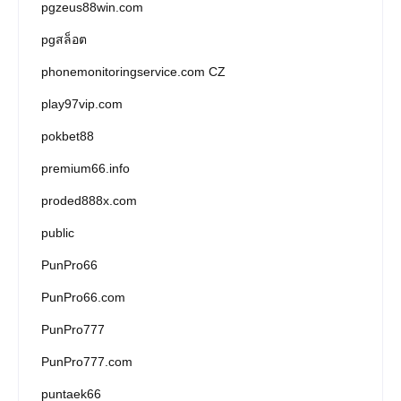
pgzeus88win.com
pgสล็อต
phonemonitoringservice.com CZ
play97vip.com
pokbet88
premium66.info
proded888x.com
public
PunPro66
PunPro66.com
PunPro777
PunPro777.com
puntaek66