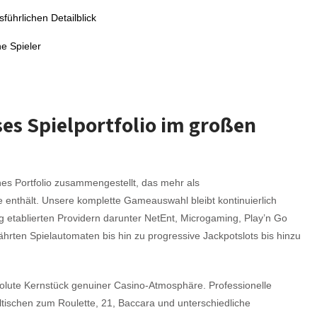
ührlichen Detailblick
e Spieler
es Spielportfolio im großen
es Portfolio zusammengestellt, das mehr als
e enthält. Unsere komplette Gameauswahl bleibt kontinuierlich
 etablierten Providern darunter NetEnt, Microgaming, Play’n Go
ährten Spielautomaten bis hin zu progressive Jackpotslots bis hinzu
solute Kernstück genuiner Casino-Atmosphäre. Professionelle
tischen zum Roulette, 21, Baccara und unterschiedliche