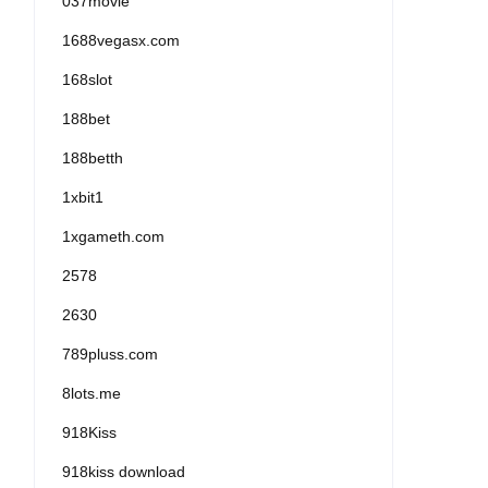
037movie
1688vegasx.com
168slot
188bet
188betth
1xbit1
1xgameth.com
2578
2630
789pluss.com
8lots.me
918Kiss
918kiss download