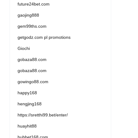
future24bet.com
gaojing888
gem99ths.com
getgodz.com pl promotions
Giochi
gobaza88.com
gobaza88.com
gowingo88.com
happy168
hengjing168
https://sretthi99.bet/enter/
huayhit88
hubbet168.com