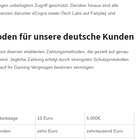
gen unbefugtem Zugriff geschützt. Darüber hinaus sind alle
nstanzen darunter eCogra sowie iTech Labs auf Fairplay und
den für unsere deutsche Kunden
ebot diverser etablierten Zahlungsmethoden, die gezielt auf genau
nd. Jegliche Zahlung erfolgt durch strengsten Schutzprotokollen
lich auf Ihr Gaming-Vergnügen besinnen vermögen.
beitstage
10 Euro
5.000€
unden
zehn Euro
zehntausend Euro