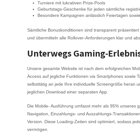
Turniere mit lukrativen Prize-Pools
Geburtstags-Geschenke für jeden sämtliche registri
Besondere Kampagnen anlässlich Feiertagen sowi
Sämtliche Bonuskonditionen sind transparent präsentiert
und übermitteln alle Rollover-Anforderungen klar und abso
Unterwegs Gaming-Erlebni
Unsere gesamte Website ist nach dem erfolgreichen Mobil
Access auf jegliche Funktionen via Smartphones sowie Tab
selbsttätig an jede Ihre individuelle Screengröße heran 
jeglichen Download einer separaten App.
Die Mobile- Ausführung umfasst mehr als 95% unseres gan
Navigation, Einzahlungs- und Auszahlungs-Transaktione
Version. Diese Loading-Zeiten sind optimiert, sodass j
vermögen.