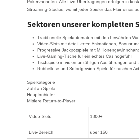
Pokervarianten. Alle Live-Übertragungen erfolgen in kr
Streaming-Studios, womit jeder Spieler das Flair eines
Sektoren unserer kompletten 
Traditionelle Spielautomaten mit den bewährten W
Video-Slots mit detaillierten Animationen, Bonusru
Progressive Jackpotspiele mit Millionengewinnchan
Live-Gaming-Tische für ein echtes Casinogefühl
Tischspiele in vielen unzähligen Ausführungen und u
Rubbellose und Sofortgewinn-Spiele für raschen Act
Spielkategorie
Zahl an Spiele
Hauptanbieter
Mittlere Return-to-Player
Video-Slots
1800+
Live-Bereich
über 150