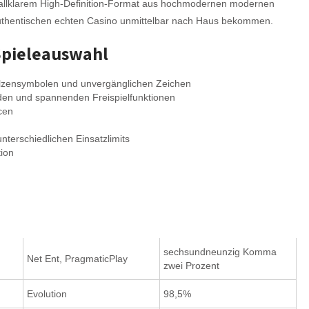
istallklarem High-Definition-Format aus hochmodernen modernen
 authentischen echten Casino unmittelbar nach Haus bekommen.
Spieleauswahl
alzensymbolen und unvergänglichen Zeichen
nden und spannenden Freispielfunktionen
cen
nterschiedlichen Einsatzlimits
ion
sechsundneunzig Komma
Net Ent, PragmaticPlay
zwei Prozent
Evolution
98,5%