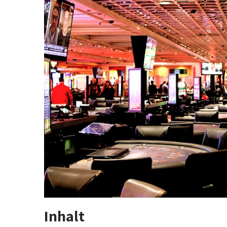
Inhalt