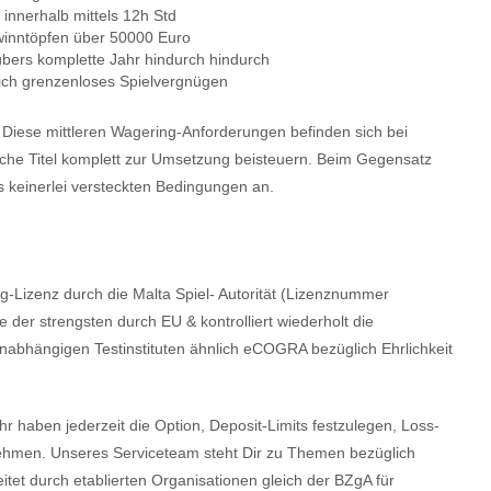
 innerhalb mittels 12h Std
winntöpfen über 50000 Euro
bers komplette Jahr hindurch hindurch
ich grenzenloses Spielvergnügen
 Diese mittleren Wagering-Anforderungen befinden sich bei
he Titel komplett zur Umsetzung beisteuern. Beim Gegensatz
 keinerlei versteckten Bedingungen an.
ng-Lizenz durch die Malta Spiel- Autorität (Lizenznummer
 der strengsten durch EU & kontrolliert wiederholt die
nabhängigen Testinstituten ähnlich eCOGRA bezüglich Ehrlichkeit
Ihr haben jederzeit die Option, Deposit-Limits festzulegen, Loss-
ehmen. Unseres Serviceteam steht Dir zu Themen bezüglich
itet durch etablierten Organisationen gleich der BZgA für