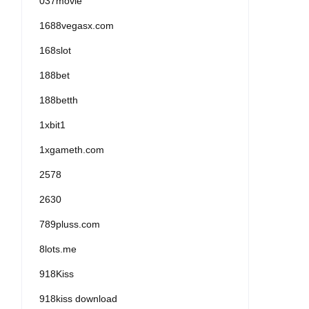
037movie
1688vegasx.com
168slot
188bet
188betth
1xbit1
1xgameth.com
2578
2630
789pluss.com
8lots.me
918Kiss
918kiss download