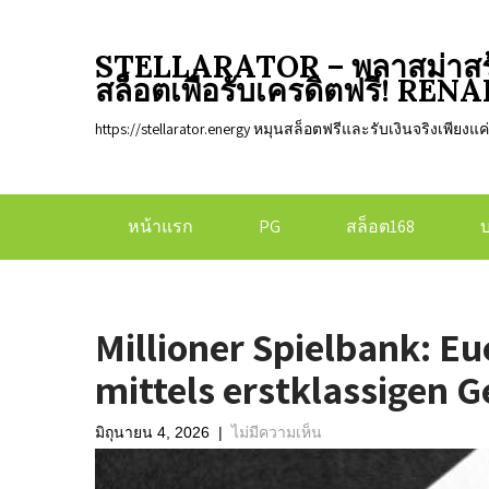
STELLARATOR – พลาสม่าสร้าง
สล็อตเพื่อรับเครดิตฟรี! RE
https://stellarator.energy หมุนสล็อตฟรีและรับเงินจริงเพียงแค่
หน้าแรก
PG
สล็อต168
Millioner Spielbank: Eu
mittels erstklassigen
มิถุนายน 4, 2026
|
ไม่มีความเห็น