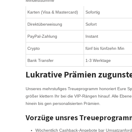
Mindestsumme
Karten (Visa & Mastercard)
Sofortig
Direktüberweisung
Sofort
PayPal-Zahlung
Instant
Crypto
fünf bis fünfzehn Min
Bank Transfer
1-3 Werktage
Lukrative Prämien zugunst
Unseres mehrstufiges Treueprogramm honoriert Eure Spiela
größer klettern Ihr bei die VIP-Rängen hinauf. Alle Ebene
hinein bis gen personalisierten Prämien.
Vorzüge unsres Treueprogram
Wöchentlich Cashback-Angebote bar Umsatzanforde