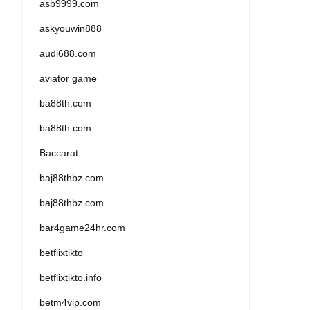
asb9999.com
askyouwin888
audi688.com
aviator game
ba88th.com
ba88th.com
Baccarat
baj88thbz.com
baj88thbz.com
bar4game24hr.com
betflixtikto
betflixtikto.info
betm4vip.com