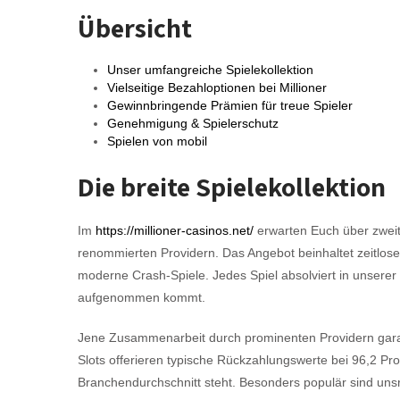
Übersicht
Unser umfangreiche Spielekollektion
Vielseitige Bezahloptionen bei Millioner
Gewinnbringende Prämien für treue Spieler
Genehmigung & Spielerschutz
Spielen von mobil
Die breite Spielekollektion
Im
https://millioner-casinos.net/
erwarten Euch über zwei
renommierten Providern. Das Angebot beinhaltet zeitlose
moderne Crash-Spiele. Jedes Spiel absolviert in unserer 
aufgenommen kommt.
Jene Zusammenarbeit durch prominenten Providern garan
Slots offerieren typische Rückzahlungswerte bei 96,2 Pr
Branchendurchschnitt steht. Besonders populär sind uns