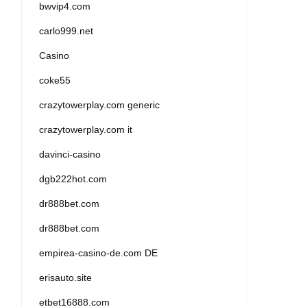
bwvip4.com
carlo999.net
Casino
coke55
crazytowerplay.com generic
crazytowerplay.com it
davinci-casino
dgb222hot.com
dr888bet.com
dr888bet.com
empirea-casino-de.com DE
erisauto.site
etbet16888.com