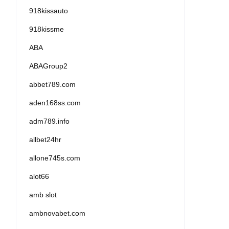
918kissauto
918kissme
ABA
ABAGroup2
abbet789.com
aden168ss.com
adm789.info
allbet24hr
allone745s.com
alot66
amb slot
ambnovabet.com