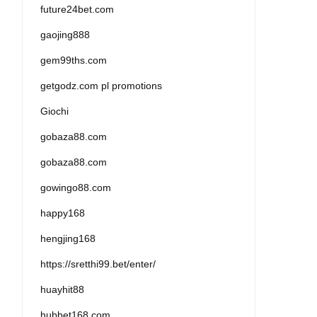
future24bet.com
gaojing888
gem99ths.com
getgodz.com pl promotions
Giochi
gobaza88.com
gobaza88.com
gowingo88.com
happy168
hengjing168
https://sretthi99.bet/enter/
huayhit88
hubbet168.com