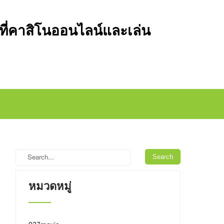
ี่คาสิโนออนไลน์และเล่น
หมวดหมู่