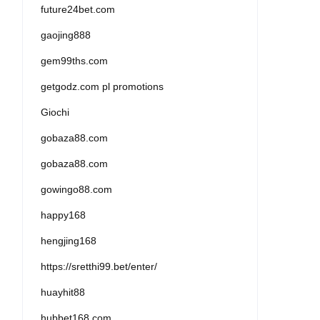
future24bet.com
gaojing888
gem99ths.com
getgodz.com pl promotions
Giochi
gobaza88.com
gobaza88.com
gowingo88.com
happy168
hengjing168
https://sretthi99.bet/enter/
huayhit88
hubbet168.com