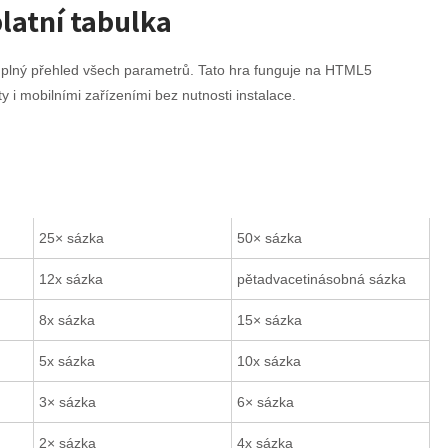
latní tabulka
 úplný přehled všech parametrů. Tato hra funguje na HTML5
y i mobilními zařízeními bez nutnosti instalace.
25× sázka
50× sázka
12x sázka
pětadvacetinásobná sázka
8x sázka
15× sázka
5x sázka
10x sázka
3× sázka
6× sázka
2× sázka
4x sázka