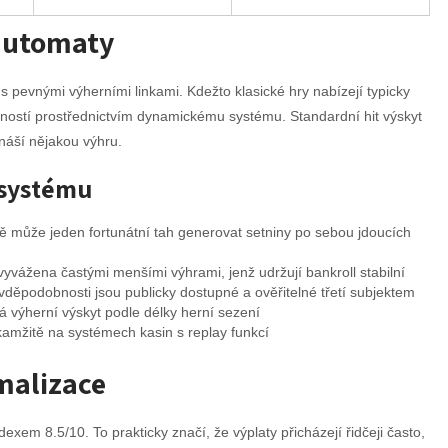
automaty
s pevnými výherními linkami. Kdežto klasické hry nabízejí typicky
ností prostřednictvím dynamickému systému. Standardní hit výskyt
náší nějakou výhru.
 systému
ě může jeden fortunátní tah generovat setniny po sebou jdoucích
 vyvážena častými menšími výhrami, jenž udržují bankroll stabilní
děpodobnosti jsou publicky dostupné a ověřitelné třetí subjektem
výherní výskyt podle délky herní sezení
amžitě na systémech kasin s replay funkcí
imalizace
exem 8.5/10. To prakticky značí, že výplaty přicházejí řidčeji často,