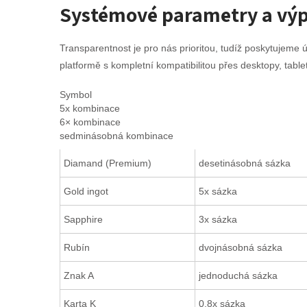
Systémové parametry a výp
Transparentnost je pro nás prioritou, tudíž poskytujeme
platformě s kompletní kompatibilitou přes desktopy, tablet
Symbol
5x kombinace
6× kombinace
sedminásobná kombinace
Diamand (Premium)
desetinásobná sázka
Gold ingot
5x sázka
Sapphire
3x sázka
Rubín
dvojnásobná sázka
Znak A
jednoduchá sázka
Karta K
0.8x sázka