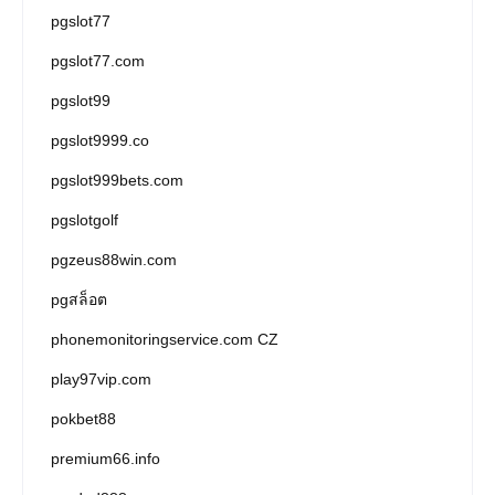
pgslot77
pgslot77.com
pgslot99
pgslot9999.co
pgslot999bets.com
pgslotgolf
pgzeus88win.com
pgสล็อต
phonemonitoringservice.com CZ
play97vip.com
pokbet88
premium66.info