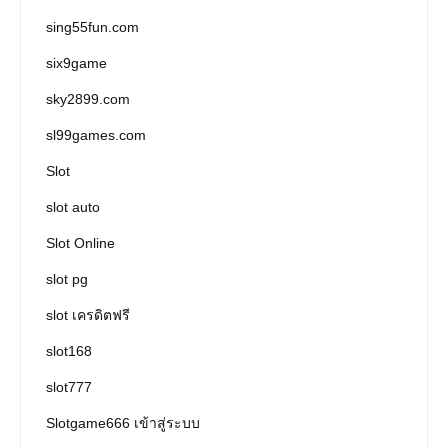
sing55fun.com
six9game
sky2899.com
sl99games.com
Slot
slot auto
Slot Online
slot pg
slot เครดิตฟรี
slot168
slot777
Slotgame666 เข้าสู่ระบบ