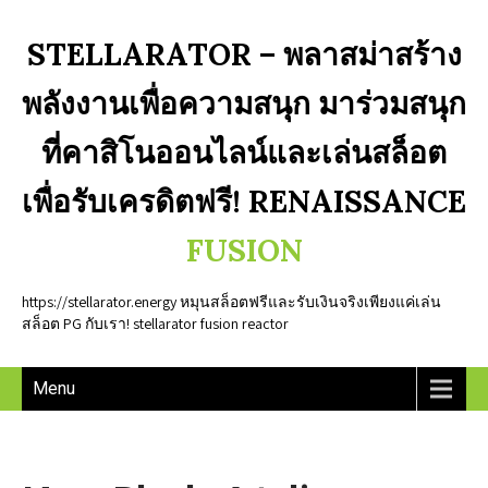
STELLARATOR – พลาสม่าสร้าง
พลังงานเพื่อความสนุก มาร่วมสนุก
ที่คาสิโนออนไลน์และเล่นสล็อต
เพื่อรับเครดิตฟรี! RENAISSANCE
FUSION
https://stellarator.energy หมุนสล็อตฟรีและรับเงินจริงเพียงแค่เล่น
สล็อต PG กับเรา! stellarator fusion reactor
Menu