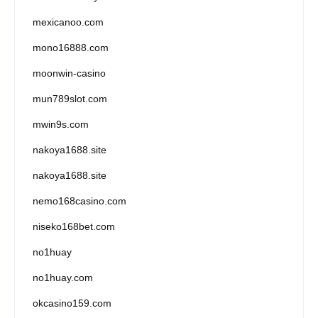
mexicanoo.com
mono16888.com
moonwin-casino
mun789slot.com
mwin9s.com
nakoya1688.site
nakoya1688.site
nemo168casino.com
niseko168bet.com
no1huay
no1huay.com
okcasino159.com