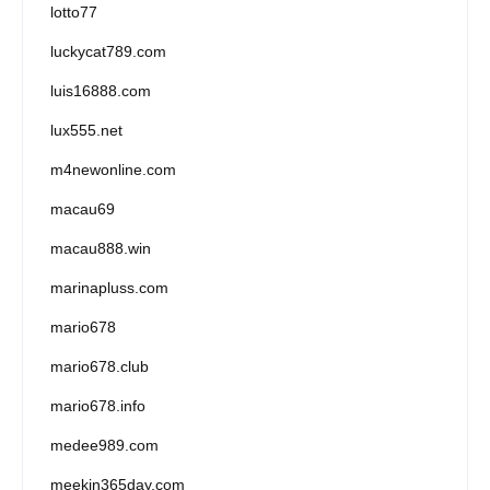
lotto77
luckycat789.com
luis16888.com
lux555.net
m4newonline.com
macau69
macau888.win
marinapluss.com
mario678
mario678.club
mario678.info
medee989.com
meekin365day.com