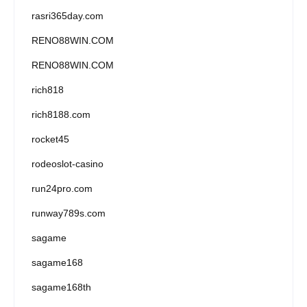
rasri365day.com
RENO88WIN.COM
RENO88WIN.COM
rich818
rich8188.com
rocket45
rodeoslot-casino
run24pro.com
runway789s.com
sagame
sagame168
sagame168th