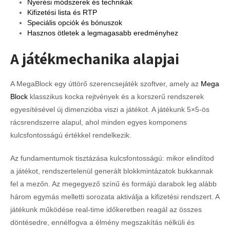
Nyerési módszerek és technikák
Kifizetési lista és RTP
Speciális opciók és bónuszok
Hasznos ötletek a legmagasabb eredményhez
A játékmechanika alapjai
A MegaBlock egy úttörő szerencsejáték szoftver, amely az
Mega
Block
klasszikus kocka rejtvények és a korszerű rendszerek
egyesítésével új dimenzióba viszi a játékot. A játékunk 5×5-ös
rácsrendszerre alapul, ahol minden egyes komponens
kulcsfontosságú értékkel rendelkezik.
Az fundamentumok tisztázása kulcsfontosságú: mikor elindítod
a játékot, rendszertelenül generált blokkmintázatok bukkannak
fel a mezőn. Az megegyező színű és formájú darabok leg alább
három egymás melletti sorozata aktiválja a kifizetési rendszert. A
játékunk működése real-time időkeretben reagál az összes
döntésedre, ennélfogva a élmény megszakítás nélküli és