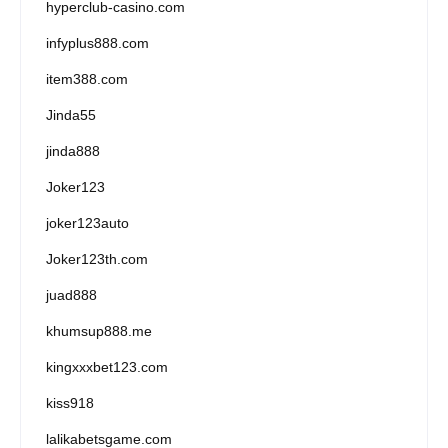
hyperclub-casino.com
infyplus888.com
item388.com
Jinda55
jinda888
Joker123
joker123auto
Joker123th.com
juad888
khumsup888.me
kingxxxbet123.com
kiss918
lalikabetsgame.com