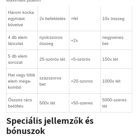
Három kocka
egymást
2x befektetés
+fél
10x összeg
követve
4 db elem
nyolcszoros
negyvenes
+2x
láncolat
összeg
bet
5 db elem
25-szörös tét
+5-szörös
150x tét
sorozat
Hat vagy több
százszoros
elem mega-
+20-szoros
1000x tét
bet
kombó
Összes rács
5000-szeres
500x tét
+50-szeres
betöltés
tét
Speciális jellemzők és
bónuszok