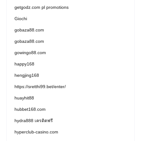
getgodz.com pl promotions
Giochi
gobaza88.com
gobaza88.com
gowingo88.com
happy168
hengjing168
https://sretthi99.bet/enter/
huayhit88
hubbet168.com
hydra888 เครดิตฟรี
hyperclub-casino.com