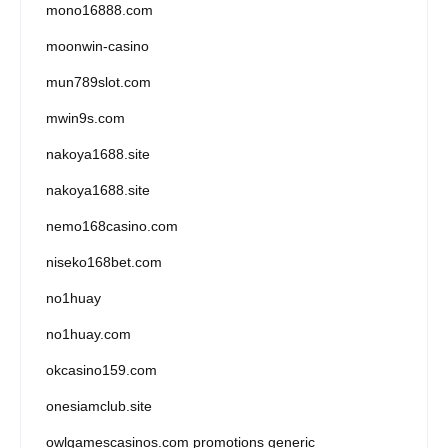
mono16888.com
moonwin-casino
mun789slot.com
mwin9s.com
nakoya1688.site
nakoya1688.site
nemo168casino.com
niseko168bet.com
no1huay
no1huay.com
okcasino159.com
onesiamclub.site
owlgamescasinos.com promotions generic