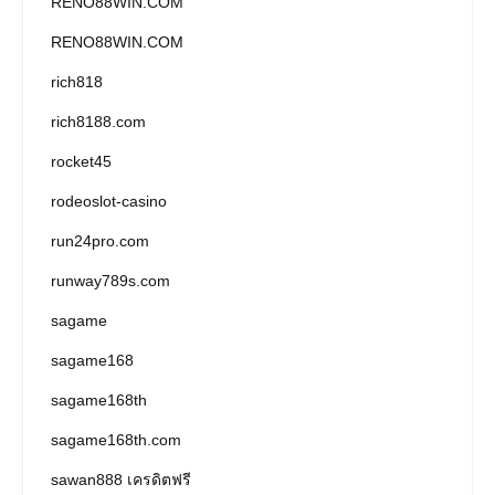
RENO88WIN.COM
RENO88WIN.COM
rich818
rich8188.com
rocket45
rodeoslot-casino
run24pro.com
runway789s.com
sagame
sagame168
sagame168th
sagame168th.com
sawan888 เครดิตฟรี