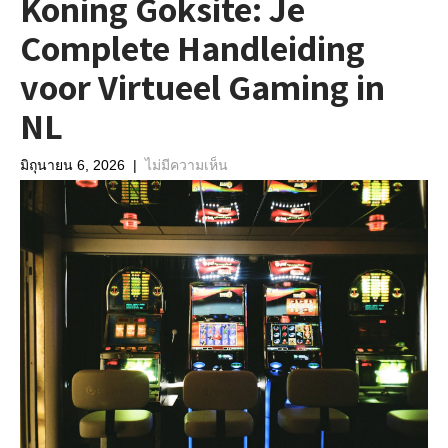
Koning Goksite: Je
Complete Handleiding
voor Virtueel Gaming in
NL
มิถุนายน 6, 2026
|
ไม่มีความเห็น