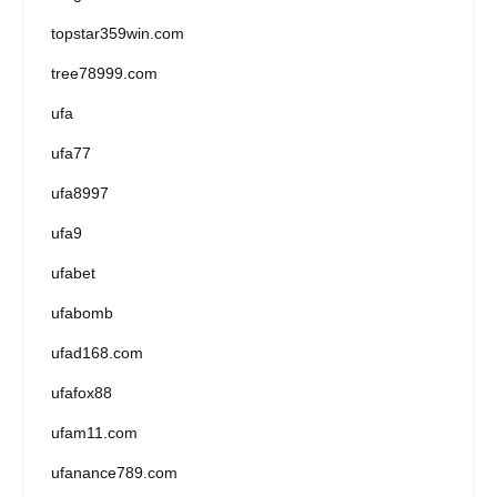
topstar359win.com
tree78999.com
ufa
ufa77
ufa8997
ufa9
ufabet
ufabomb
ufad168.com
ufafox88
ufam11.com
ufanance789.com