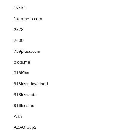
1xbit1
1xgameth.com
2578
2630
789pluss.com
8lots.me
918Kiss
918kiss download
918kissauto
918kissme
ABA
ABAGroup2