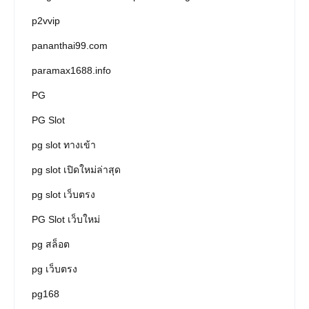
p2vvip
pananthai99.com
paramax1688.info
PG
PG Slot
pg slot ทางเข้า
pg slot เปิดใหม่ล่าสุด
pg slot เว็บตรง
PG Slot เว็บใหม่
pg สล็อต
pg เว็บตรง
pg168