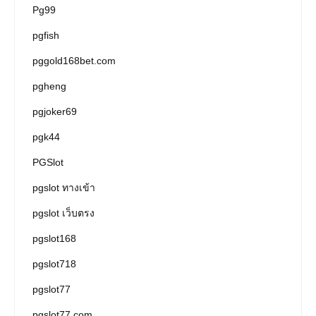
Pg99
pgfish
pggold168bet.com
pgheng
pgjoker69
pgk44
PGSlot
pgslot ทางเข้า
pgslot เว็บตรง
pgslot168
pgslot718
pgslot77
pgslot77.com