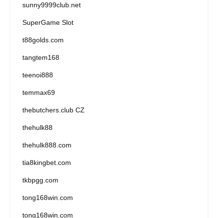
sunny9999club.net
SuperGame Slot
t88golds.com
tangtem168
teenoi888
temmax69
thebutchers.club CZ
thehulk88
thehulk888.com
tia8kingbet.com
tkbpgg.com
tong168win.com
tong168win.com