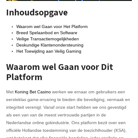
Inhoudsopgave
Waarom wel Gaan voor Het Platform
Breed Spelaanbod en Software
Veilige Transactiemogelijkheden
Deskundige Klantenondersteuning
Het Toewijding aan Veilig Gaming
Waarom wel Gaan voor Dit
Platform
Met
Koning Bet Casino
werken we ernaar om gebruikers een
eersteklas game-ervaring te bieden die beveiliging, vermaak en
integriteit verenigt. Vanaf onze start hebben we ons gevestigd
als een van van de meest vertrouwde partijen in de
Nederlandse online gokindustrie. Ons platform bezit over een
officiële Hollandse toestemming van de toezichthouder (KSA),