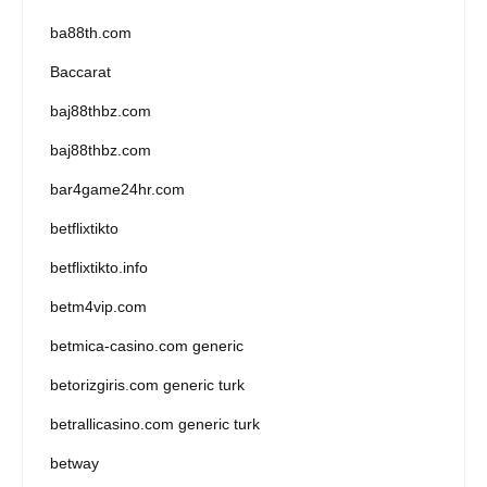
ba88th.com
Baccarat
baj88thbz.com
baj88thbz.com
bar4game24hr.com
betflixtikto
betflixtikto.info
betm4vip.com
betmica-casino.com generic
betorizgiris.com generic turk
betrallicasino.com generic turk
betway