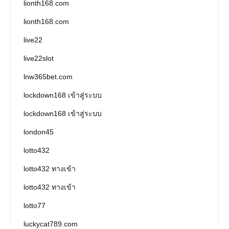
lionth168.com
lionth168.com
live22
live22slot
lnw365bet.com
lockdown168 เข้าสู่ระบบ
lockdown168 เข้าสู่ระบบ
london45
lotto432
lotto432 ทางเข้า
lotto432 ทางเข้า
lotto77
luckycat789.com