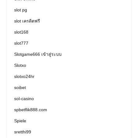
slot pg
slot เครดิตฟรี
slot168
slot777
Slotgame666 เข้าสู่ระบบ
Slotxo
slotxo24hr
soibet
sol-casino
spbetflik888.com
Spiele
sretthi99