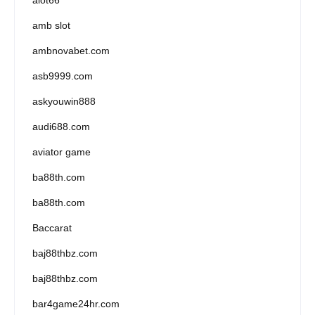
alot66
amb slot
ambnovabet.com
asb9999.com
askyouwin888
audi688.com
aviator game
ba88th.com
ba88th.com
Baccarat
baj88thbz.com
baj88thbz.com
bar4game24hr.com