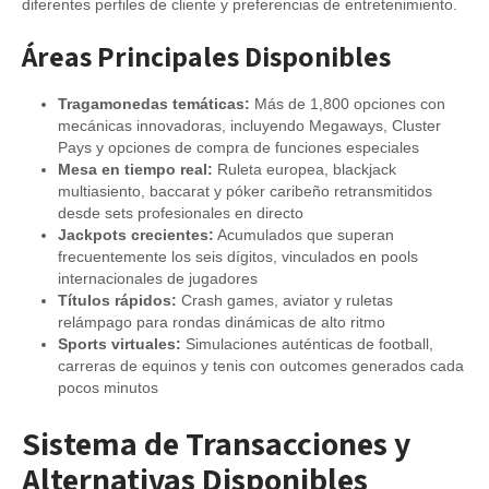
diferentes perfiles de cliente y preferencias de entretenimiento.
Áreas Principales Disponibles
Tragamonedas temáticas:
Más de 1,800 opciones con
mecánicas innovadoras, incluyendo Megaways, Cluster
Pays y opciones de compra de funciones especiales
Mesa en tiempo real:
Ruleta europea, blackjack
multiasiento, baccarat y póker caribeño retransmitidos
desde sets profesionales en directo
Jackpots crecientes:
Acumulados que superan
frecuentemente los seis dígitos, vinculados en pools
internacionales de jugadores
Títulos rápidos:
Crash games, aviator y ruletas
relámpago para rondas dinámicas de alto ritmo
Sports virtuales:
Simulaciones auténticas de football,
carreras de equinos y tenis con outcomes generados cada
pocos minutos
Sistema de Transacciones y
Alternativas Disponibles