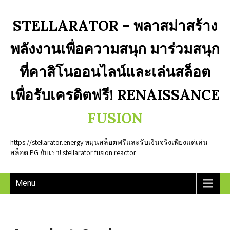
STELLARATOR – พลาสม่าสร้าง
พลังงานเพื่อความสนุก มาร่วมสนุก
ที่คาสิโนออนไลน์และเล่นสล็อต
เพื่อรับเครดิตฟรี! RENAISSANCE
FUSION
https://stellarator.energy หมุนสล็อตฟรีและรับเงินจริงเพียงแค่เล่น
สล็อต PG กับเรา! stellarator fusion reactor
Menu