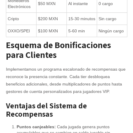
Monederos
$50 MXN
Al instante
0 cargo
Electrónicos
Cripto
$200 MXN
15-30 minutos
Sin cargo
OXXO/SPEI
$100 MXN
5-60 min
Ningún cargo
Esquema de Bonificaciones
para Clientes
Implementamos un programa escalonado de recompensas que
reconoce la presencia constante. Cada tier desbloquea
beneficios adicionales, desde multiplicadores de puntos hasta
gestores de cuenta personalizados para jugadores VIP.
Ventajas del Sistema de
Recompensas
Puntos canjeables:
Cada jugada genera puntos
acumulables que se cambian en saldo jugable sin