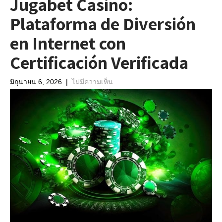
Jugabet Casino:
Plataforma de Diversión
en Internet con
Certificación Verificada
มิถุนายน 6, 2026
|
ไม่มีความเห็น