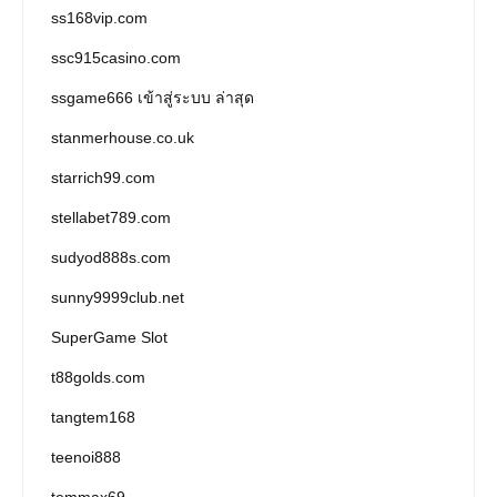
ss168vip.com
ssc915casino.com
ssgame666 เข้าสู่ระบบ ล่าสุด
stanmerhouse.co.uk
starrich99.com
stellabet789.com
sudyod888s.com
sunny9999club.net
SuperGame Slot
t88golds.com
tangtem168
teenoi888