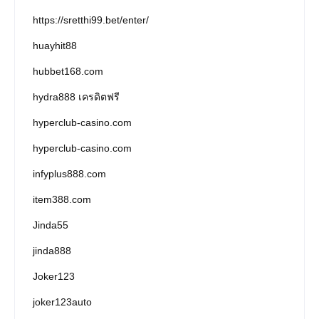
https://sretthi99.bet/enter/
huayhit88
hubbet168.com
hydra888 เครดิตฟรี
hyperclub-casino.com
hyperclub-casino.com
infyplus888.com
item388.com
Jinda55
jinda888
Joker123
joker123auto