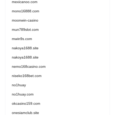
mexicanoo.com
mono16888.com
moonwin-casino
mun789slot.com
mwin9s.com
nakoya1688.site
nakoya1688.site
nemo168casino.com
niseko168bet.com
no1huay
no1huay.com
okcasino159.com
onesiamclub.site