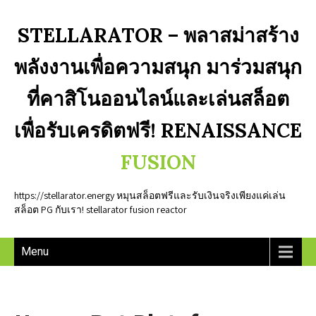
STELLARATOR – พลาสม่าสร้าง
พลังงานเพื่อความสนุก มาร่วมสนุก
ที่คาสิโนออนไลน์และเล่นสล็อต
เพื่อรับเครดิตฟรี! RENAISSANCE
FUSION
https://stellarator.energy หมุนสล็อตฟรีและรับเงินจริงเพียงแค่เล่น
สล็อต PG กับเรา! stellarator fusion reactor
Menu