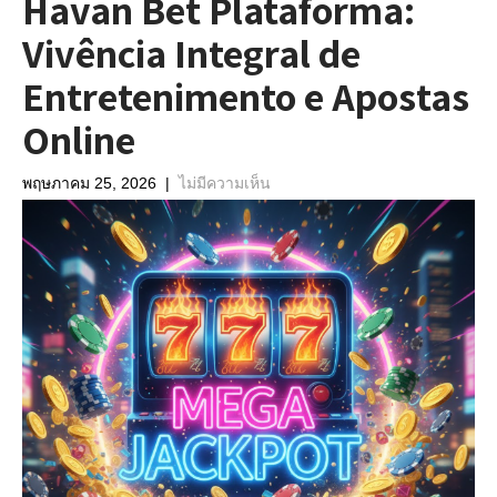
Havan Bet Plataforma:
Vivência Integral de
Entretenimento e Apostas
Online
พฤษภาคม 25, 2026
|
ไม่มีความเห็น