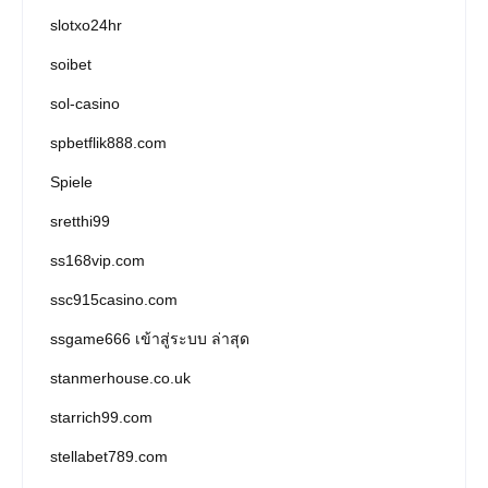
slotxo24hr
soibet
sol-casino
spbetflik888.com
Spiele
sretthi99
ss168vip.com
ssc915casino.com
ssgame666 เข้าสู่ระบบ ล่าสุด
stanmerhouse.co.uk
starrich99.com
stellabet789.com