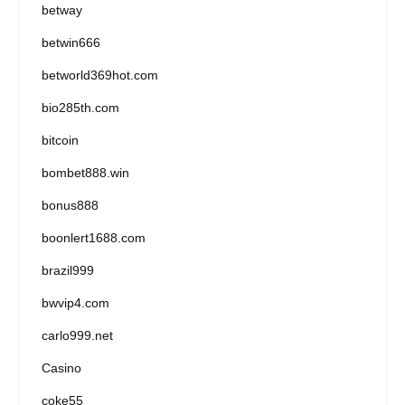
betway
betwin666
betworld369hot.com
bio285th.com
bitcoin
bombet888.win
bonus888
boonlert1688.com
brazil999
bwvip4.com
carlo999.net
Casino
coke55