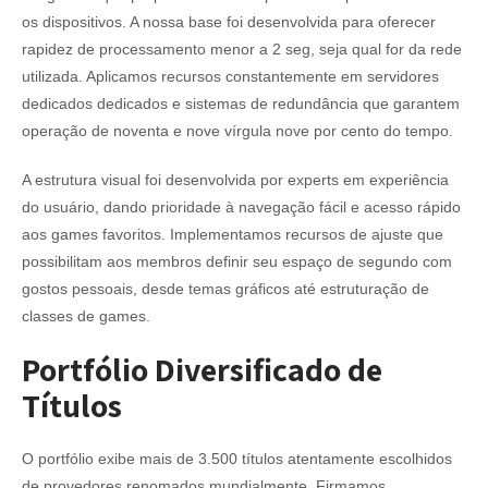
os dispositivos. A nossa base foi desenvolvida para oferecer
rapidez de processamento menor a 2 seg, seja qual for da rede
utilizada. Aplicamos recursos constantemente em servidores
dedicados dedicados e sistemas de redundância que garantem
operação de noventa e nove vírgula nove por cento do tempo.
A estrutura visual foi desenvolvida por experts em experiência
do usuário, dando prioridade à navegação fácil e acesso rápido
aos games favoritos. Implementamos recursos de ajuste que
possibilitam aos membros definir seu espaço de segundo com
gostos pessoais, desde temas gráficos até estruturação de
classes de games.
Portfólio Diversificado de
Títulos
O portfólio exibe mais de 3.500 títulos atentamente escolhidos
de provedores renomados mundialmente. Firmamos