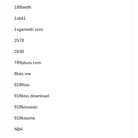
188betth
1xbit1
1xgameth.com
2578
2630
789pluss.com
8lots.me
918Kiss
918kiss download
918kissauto
918kissme
ABA