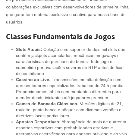
colaborações exclusivas com desenvolvedores de primeira linha
que garantem material exclusivo e criativo para nossa base de
usuários.
Classes Fundamentais de Jogos
Slots Atuais:
Coleção com superior de dois mil slots que
contêm jackpots acumulados, mecânicas megaways e
características de purchase de bonus. Todo jogo é
submetido por avaliações severos de RTP antes de ficar
disponibilizado.
Cassino ao Live:
Transmissões em alta definição com
apresentadores especializados trabalhando 24 h por dia.
Proporcionamos tables com montantes diferentes para
atender desde iniciantes até jogadores premium.
Games de Bancada Clássicos:
Versões digitais de 21,
roulette, punto banco e pôquer com diversas versões e
diretrizes locais particulares.
Apostas Desportivas:
Abrangência de mais de quarenta
esportes esportivas com probabilidades atrativas e
alternativas diversificados para apostas pré-jogo e ao vivo.