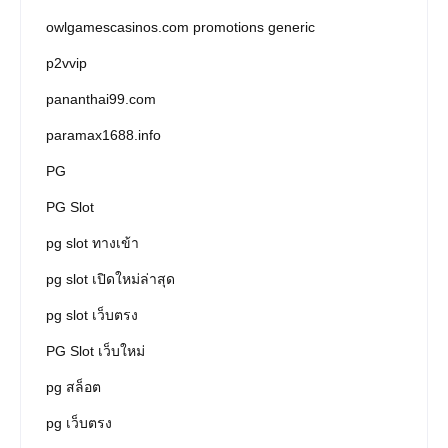
owlgamescasinos.com promotions generic
p2vvip
pananthai99.com
paramax1688.info
PG
PG Slot
pg slot ทางเข้า
pg slot เปิดใหม่ล่าสุด
pg slot เว็บตรง
PG Slot เว็บใหม่
pg สล็อต
pg เว็บตรง