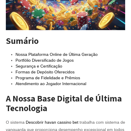
Sumário
Nossa Plataforma Online de Última Geração
Portfólio Diversificado de Jogos
Segurança e Certificação
Formas de Depósito Oferecidos
Programa de Fidelidade e Prêmios
Atendimento ao Jogador Internacional
A Nossa Base Digital de Última
Tecnologia
O sistema
Descobrir havan cassino bet
trabalha com sistema de
vanguarda que proporciona desempenho excepcional em todos