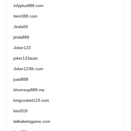
infyplus888.com
item388.com
Jinda55
jinda888
Joker123
joker123auto
Joker123th.com
juad888
khumsup888.me
kingxxxbet123.com
kiss918
lalikabetsgame.com