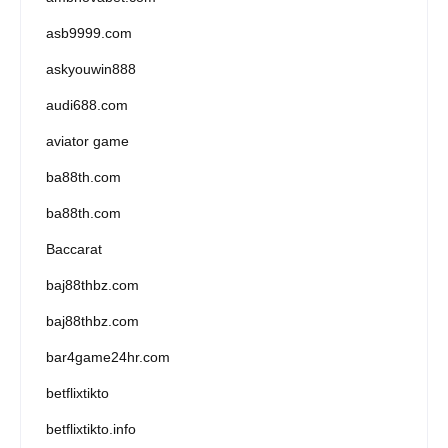
asb9999.com
askyouwin888
audi688.com
aviator game
ba88th.com
ba88th.com
Baccarat
baj88thbz.com
baj88thbz.com
bar4game24hr.com
betflixtikto
betflixtikto.info