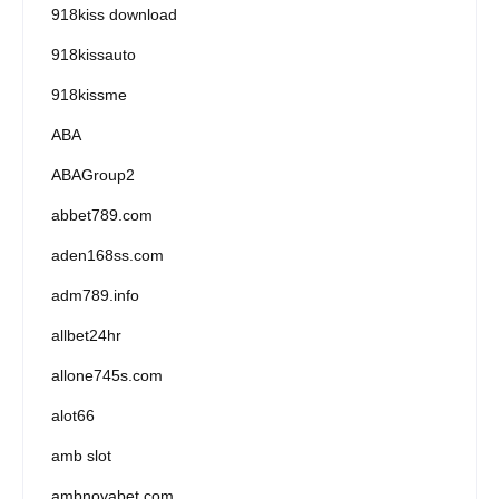
918kiss download
918kissauto
918kissme
ABA
ABAGroup2
abbet789.com
aden168ss.com
adm789.info
allbet24hr
allone745s.com
alot66
amb slot
ambnovabet.com