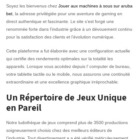
Soyez les bienvenus chez
Jouer aux machines à sous sur aruba
bet
, la adresse privilégiée pour une aventure de gaming en
direct authentique et fascinante. Le site s’est forgé une
renommée forte dans l’industrie grâce à un dévouement continu
pour la satisfaction des clients et l’évolution numérique.
Cette plateforme a fut élaborée avec une configuration actuelle
qui certifie des rendements optimales sur la totalité les
appareils. Lorsque vous accédez depuis l’ computer de bureau,
votre tablette tactile ou le mobile, nous assurons une continuité
extraordinaire et une excellence graphique irréprochable.
Un Répertoire de Jeux Unique
en Pareil
Notre ludothèque de jeux comprend plus de 3500 productions
soigneusement choisis chez des meilleurs éditeurs de
l’industrie. Tout divertissement a a été vérifié méticuleusement