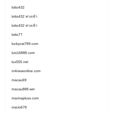
lotto432
lotto432 ทางเข้า
lotto432 ทางเข้า
lotto77
luckycat789.com
luis16888.com
lux555.net
m4newonline.com
macau69
macau888.win
marinapluss.com
mario678