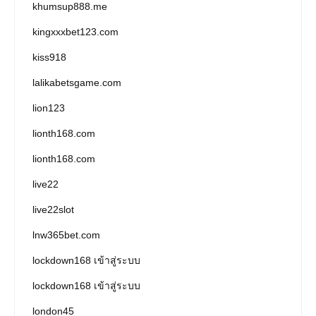
khumsup888.me
kingxxxbet123.com
kiss918
lalikabetsgame.com
lion123
lionth168.com
lionth168.com
live22
live22slot
lnw365bet.com
lockdown168 เข้าสู่ระบบ
lockdown168 เข้าสู่ระบบ
london45