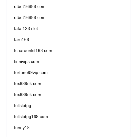
etbet16888.com
etbet16888.com
fafa 123 slot
faro168
fcharoenkit168.com
finnivips.com
fortune99vip.com
fox689ok.com
fox689ok.com
fullslotpg
fullslotpg168.com
funny18