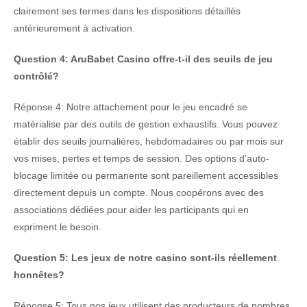
clairement ses termes dans les dispositions détaillés
antérieurement à activation.
Question 4: AruBabet Casino offre-t-il des seuils de jeu
contrôlé?
Réponse 4: Notre attachement pour le jeu encadré se
matérialise par des outils de gestion exhaustifs. Vous pouvez
établir des seuils journalières, hebdomadaires ou par mois sur
vos mises, pertes et temps de session. Des options d’auto-
blocage limitée ou permanente sont pareillement accessibles
directement depuis un compte. Nous coopérons avec des
associations dédiées pour aider les participants qui en
expriment le besoin.
Question 5: Les jeux de notre casino sont-ils réellement
honnêtes?
Réponse 5: Tous nos jeux utilisent des producteurs de nombres