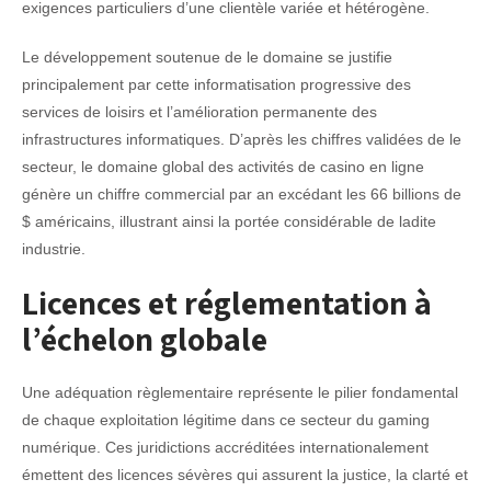
exigences particuliers d’une clientèle variée et hétérogène.
Le développement soutenue de le domaine se justifie
principalement par cette informatisation progressive des
services de loisirs et l’amélioration permanente des
infrastructures informatiques. D’après les chiffres validées de le
secteur, le domaine global des activités de casino en ligne
génère un chiffre commercial par an excédant les 66 billions de
$ américains, illustrant ainsi la portée considérable de ladite
industrie.
Licences et réglementation à
l’échelon globale
Une adéquation règlementaire représente le pilier fondamental
de chaque exploitation légitime dans ce secteur du gaming
numérique. Ces juridictions accréditées internationalement
émettent des licences sévères qui assurent la justice, la clarté et