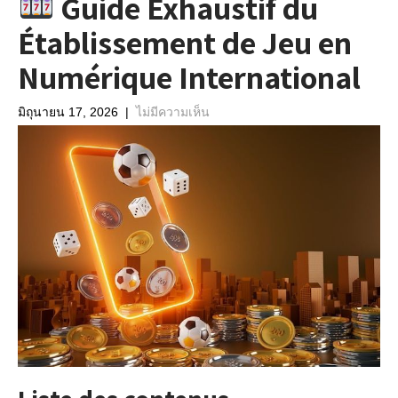
Guide Exhaustif du
Établissement de Jeu en
Numérique International
มิถุนายน 17, 2026
|
ไม่มีความเห็น