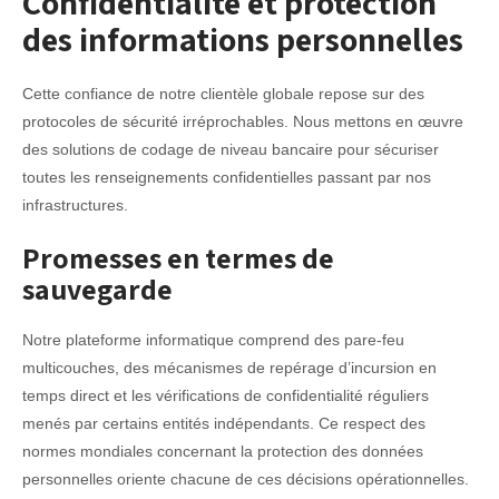
Confidentialité et protection
des informations personnelles
Cette confiance de notre clientèle globale repose sur des
protocoles de sécurité irréprochables. Nous mettons en œuvre
des solutions de codage de niveau bancaire pour sécuriser
toutes les renseignements confidentielles passant par nos
infrastructures.
Promesses en termes de
sauvegarde
Notre plateforme informatique comprend des pare-feu
multicouches, des mécanismes de repérage d’incursion en
temps direct et les vérifications de confidentialité réguliers
menés par certains entités indépendants. Ce respect des
normes mondiales concernant la protection des données
personnelles oriente chacune de ces décisions opérationnelles.