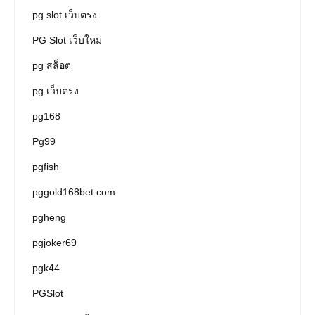
pg slot เว็บตรง
PG Slot เว็บใหม่
pg สล็อต
pg เว็บตรง
pg168
Pg99
pgfish
pggold168bet.com
pgheng
pgjoker69
pgk44
PGSlot