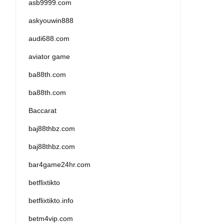
asb9999.com
askyouwin888
audi688.com
aviator game
ba88th.com
ba88th.com
Baccarat
baj88thbz.com
baj88thbz.com
bar4game24hr.com
betflixtikto
betflixtikto.info
betm4vip.com