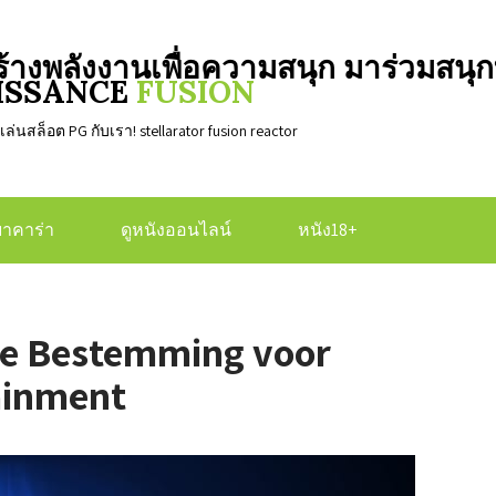
พลังงานเพื่อความสนุก มาร่วมสนุกท
NAISSANCE
FUSION
เล่นสล็อต PG กับเรา! stellarator fusion reactor
บาคาร่า
ดูหนังออนไลน์
หนัง18+
eve Bestemming voor
ainment