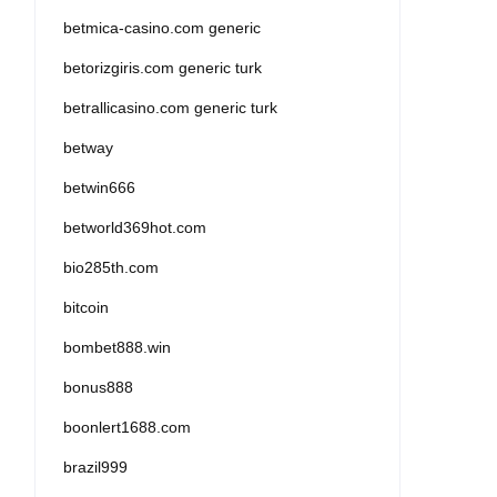
betmica-casino.com generic
betorizgiris.com generic turk
betrallicasino.com generic turk
betway
betwin666
betworld369hot.com
bio285th.com
bitcoin
bombet888.win
bonus888
boonlert1688.com
brazil999