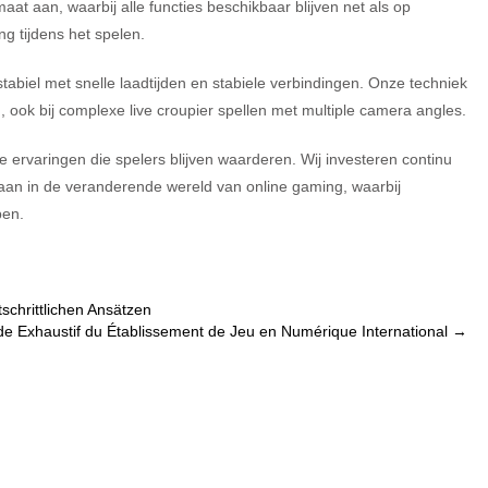
aat aan, waarbij alle functies beschikbaar blijven net als op
ng tijdens het spelen.
stabiel met snelle laadtijden en stabiele verbindingen. Onze techniek
, ook bij complexe live croupier spellen met multiple camera angles.
ervaringen die spelers blijven waarderen. Wij investeren continu
gaan in de veranderende wereld van online gaming, waarbij
ben.
tschrittlichen Ansätzen
e Exhaustif du Établissement de Jeu en Numérique International
→