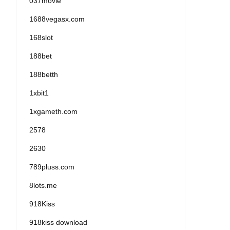
037movie
1688vegasx.com
168slot
188bet
188betth
1xbit1
1xgameth.com
2578
2630
789pluss.com
8lots.me
918Kiss
918kiss download