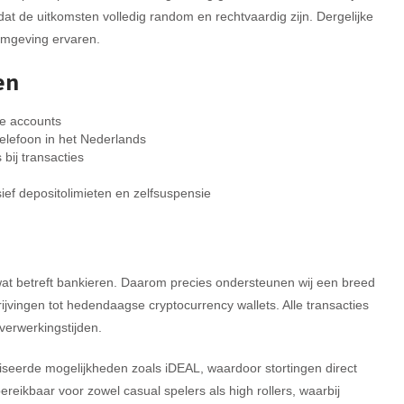
dat de uitkomsten volledig random en rechtvaardig zijn. Dergelijke
omgeving ervaren.
en
de accounts
telefoon in het Nederlands
bij transacties
ief depositolimieten en zelfsuspensie
at betreft bankieren. Daarom precies ondersteunen wij een breed
jvingen tot hedendaagse cryptocurrency wallets. Alle transacties
verwerkingstijden.
liseerde mogelijkheden zoals iDEAL, waardoor stortingen direct
reikbaar voor zowel casual spelers als high rollers, waarbij