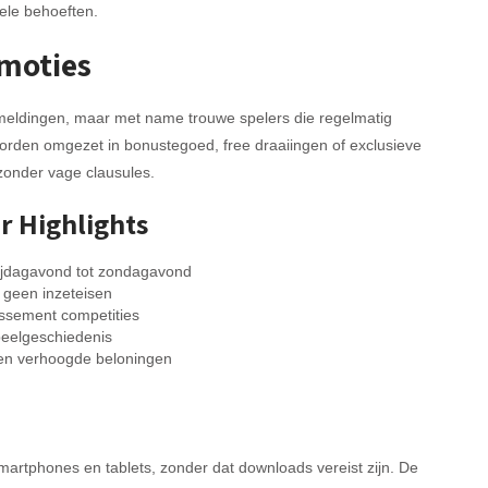
ele behoeften.
omoties
meldingen, maar met name trouwe spelers die regelmatig
worden omgezet in bonustegoed, free draaiingen of exclusieve
zonder vage clausules.
 Highlights
jdagavond tot zondagavond
 geen inzeteisen
ssement competities
eelgeschiedenis
en verhoogde beloningen
artphones en tablets, zonder dat downloads vereist zijn. De