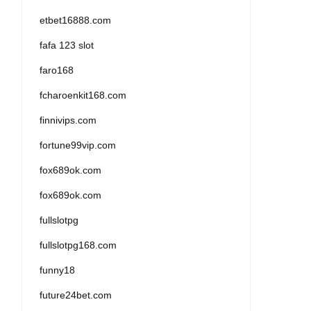
etbet16888.com
fafa 123 slot
faro168
fcharoenkit168.com
finnivips.com
fortune99vip.com
fox689ok.com
fox689ok.com
fullslotpg
fullslotpg168.com
funny18
future24bet.com