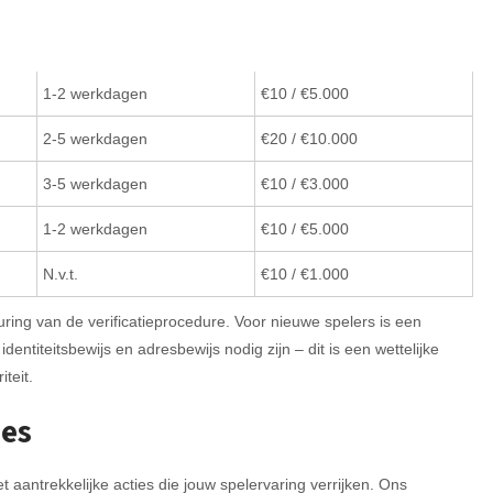
1-2 werkdagen
€10 / €5.000
2-5 werkdagen
€20 / €10.000
3-5 werkdagen
€10 / €3.000
1-2 werkdagen
€10 / €5.000
N.v.t.
€10 / €1.000
ing van de verificatieprocedure. Voor nieuwe spelers is een
 identiteitsbewijs en adresbewijs nodig zijn – dit is een wettelijke
teit.
ies
aantrekkelijke acties die jouw spelervaring verrijken. Ons