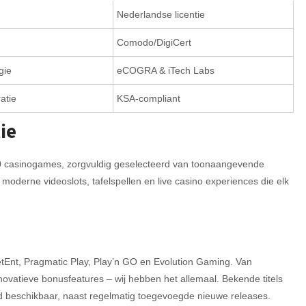
Nederlandse licentie
Comodo/DigiCert
gie
eCOGRA & iTech Labs
atie
KSA-compliant
ie
0 casinogames, zorgvuldig geselecteerd van toonaangevende
moderne videoslots, tafelspellen en live casino experiences die elk
 NetEnt, Pragmatic Play, Play’n GO en Evolution Gaming. Van
nnovatieve bonusfeatures – wij hebben het allemaal. Bekende titels
ijd beschikbaar, naast regelmatig toegevoegde nieuwe releases.