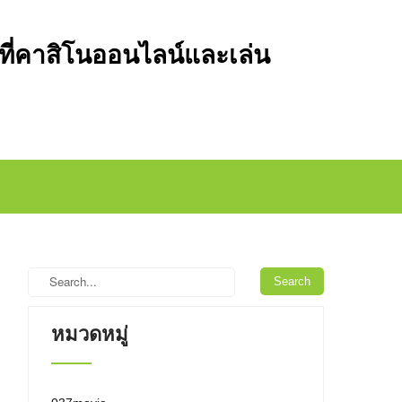
ี่คาสิโนออนไลน์และเล่น
หมวดหมู่