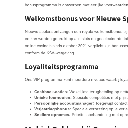
bonusprogramma is ontworpen met eerlijke voorwaarden di
Welkomstbonus voor Nieuwe S
Nieuwe spelers ontvangen een royale welkomstbonus bij 
en kan worden gebruikt op alle slots en geselecteerde tafe
online casino’s sinds oktober 2021 verplicht zijn bonus
conform de KSA-wetgeving.
Loyaliteitsprogramma
Ons VIP-programma kent meerdere niveaus waarbij loya
Cashback-acties:
Wekelijkse terugbetaling op nett
Unieke toernooien:
Speciale competities met prijz
Persoonlijke accountmanager:
Toegewijd contact
Verjaardagsbonus:
Speciale verrassing op je verj
Snellere opnames:
Prioriteitsbehandeling met opn