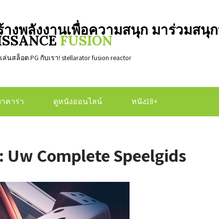
พลังงานเพื่อความสนุก มาร่วมสนุกท
NAISSANCE
FUSION
เล่นสล็อต PG กับเรา! stellarator fusion reactor
บาคาร่า
ดูหนังออนไลน์
หนัง18+
o: Uw Complete Speelgids