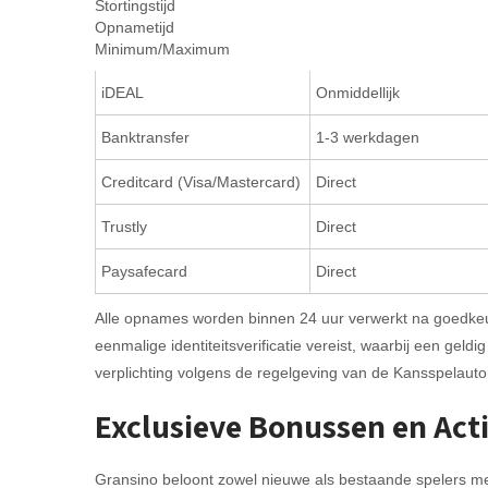
Stortingstijd
Opnametijd
Minimum/Maximum
iDEAL
Onmiddellijk
Banktransfer
1-3 werkdagen
Creditcard (Visa/Mastercard)
Direct
Trustly
Direct
Paysafecard
Direct
Alle opnames worden binnen 24 uur verwerkt na goedkeur
eenmalige identiteitsverificatie vereist, waarbij een geldig
verplichting volgens de regelgeving van de Kansspelautori
Exclusieve Bonussen en Act
Gransino beloont zowel nieuwe als bestaande spelers met 