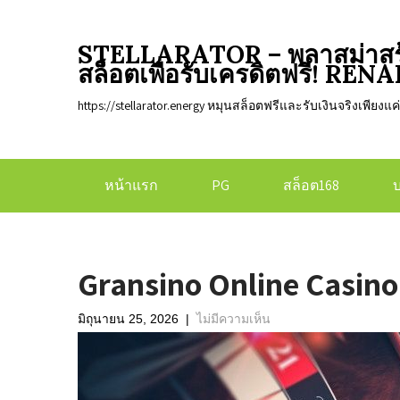
STELLARATOR – พลาสม่าสร้าง
สล็อตเพื่อรับเครดิตฟรี! RE
https://stellarator.energy หมุนสล็อตฟรีและรับเงินจริงเพียงแค่
หน้าแรก
PG
สล็อต168
Gransino Online Casin
มิถุนายน 25, 2026
|
ไม่มีความเห็น