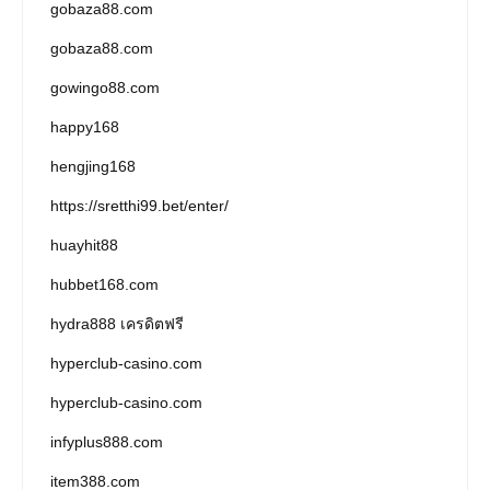
gobaza88.com
gobaza88.com
gowingo88.com
happy168
hengjing168
https://sretthi99.bet/enter/
huayhit88
hubbet168.com
hydra888 เครดิตฟรี
hyperclub-casino.com
hyperclub-casino.com
infyplus888.com
item388.com