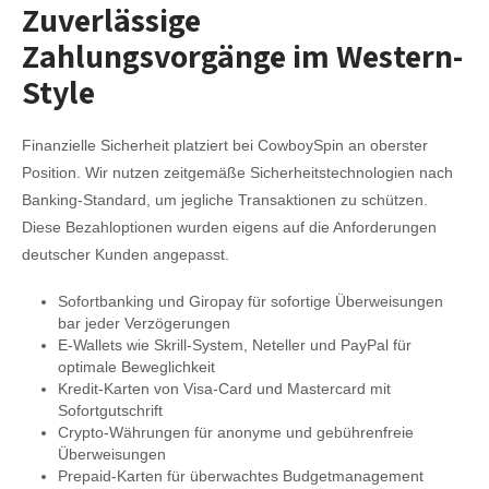
Zuverlässige
Zahlungsvorgänge im Western-
Style
Finanzielle Sicherheit platziert bei CowboySpin an oberster
Position. Wir nutzen zeitgemäße Sicherheitstechnologien nach
Banking-Standard, um jegliche Transaktionen zu schützen.
Diese Bezahloptionen wurden eigens auf die Anforderungen
deutscher Kunden angepasst.
Sofortbanking und Giropay für sofortige Überweisungen
bar jeder Verzögerungen
E-Wallets wie Skrill-System, Neteller und PayPal für
optimale Beweglichkeit
Kredit-Karten von Visa-Card und Mastercard mit
Sofortgutschrift
Crypto-Währungen für anonyme und gebührenfreie
Überweisungen
Prepaid-Karten für überwachtes Budgetmanagement