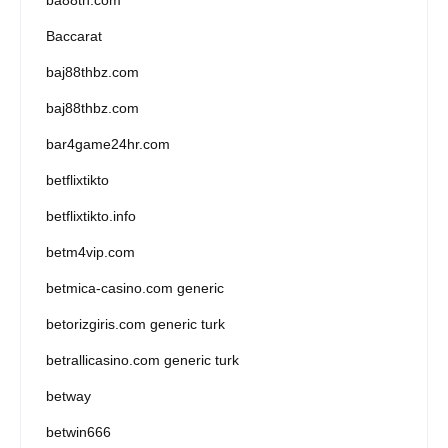
Baccarat
baj88thbz.com
baj88thbz.com
bar4game24hr.com
betflixtikto
betflixtikto.info
betm4vip.com
betmica-casino.com generic
betorizgiris.com generic turk
betrallicasino.com generic turk
betway
betwin666