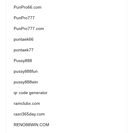
PunPro66.com
PunPro777
PunPro777.com
puntaek66
puntaek77
Pussy888
pussy888fun
pussy888win
qr code generator
ramclubx.com
rasri365day.com
RENO88WIN.COM