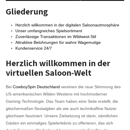
Gliederung
Herzlich willkommen in der digitalen Saloonautmosphäre
Unser umfangreiches Spielsortiment
Zuverlässige Transaktionen im Wildwest-Stil
Attraktive Belohnungen für wahre Wagemutige
Kundenservice 24/7
Herzlich willkommen in der
virtuellen Saloon-Welt
Bei
CowboySpin Deutschland
vereinen die raue Stimmung des
US-amerikanischen Wilden Westens mit hochmoderner
Gaming-Technologie. Das Team haben eine Seite erstellt, die
gleichermaßen Nostalgiker als wie auch technikaffine Nutzer
gleichsam fasziniert. Unsere Zielsetzung ist darin, sämtlichen
Gästen ein einmaliges Spielerlebnis zu offerieren, das sich