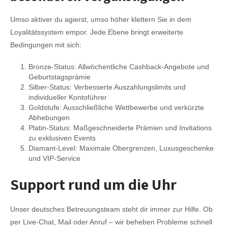
Umso aktiver du agierst, umso höher klettern Sie in dem
Loyalitätssystem empor. Jede Ebene bringt erweiterte
Bedingungen mit sich:
Bronze-Status: Allwöchentliche Cashback-Angebote und
Geburtstagsprämie
Silber-Status: Verbesserte Auszahlungslimits und
individueller Kontoführer
Goldstufe: Ausschließliche Wettbewerbe und verkürzte
Abhebungen
Platin-Status: Maßgeschneiderte Prämien und Invitations
zu exklusiven Events
Diamant-Level: Maximale Obergrenzen, Luxusgeschenke
und VIP-Service
Support rund um die Uhr
Unser deutsches Betreuungsteam steht dir immer zur Hilfe. Ob
per Live-Chat, Mail oder Anruf – wir beheben Probleme schnell