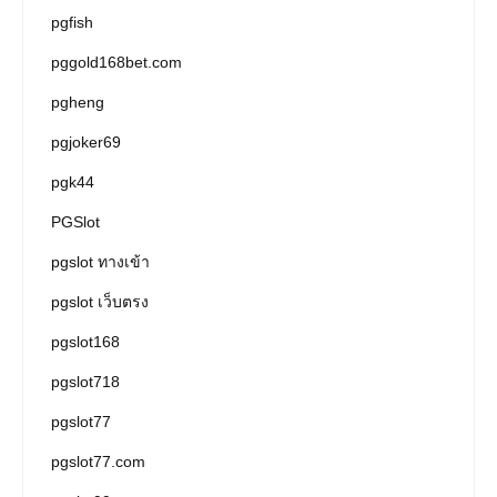
pgfish
pggold168bet.com
pgheng
pgjoker69
pgk44
PGSlot
pgslot ทางเข้า
pgslot เว็บตรง
pgslot168
pgslot718
pgslot77
pgslot77.com