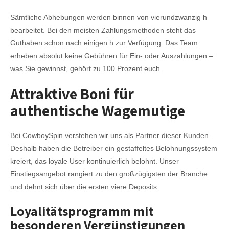
Sämtliche Abhebungen werden binnen von vierundzwanzig h
bearbeitet. Bei den meisten Zahlungsmethoden steht das
Guthaben schon nach einigen h zur Verfügung. Das Team
erheben absolut keine Gebühren für Ein- oder Auszahlungen –
was Sie gewinnst, gehört zu 100 Prozent euch.
Attraktive Boni für
authentische Wagemutige
Bei CowboySpin verstehen wir uns als Partner dieser Kunden.
Deshalb haben die Betreiber ein gestaffeltes Belohnungssystem
kreiert, das loyale User kontinuierlich belohnt. Unser
Einstiegsangebot rangiert zu den großzügigsten der Branche
und dehnt sich über die ersten viere Deposits.
Loyalitätsprogramm mit
besonderen Vergünstigungen