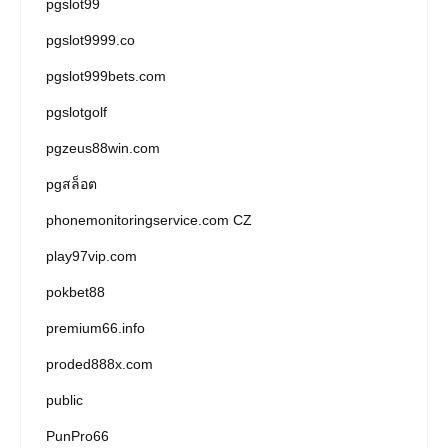
pgslot99
pgslot9999.co
pgslot999bets.com
pgslotgolf
pgzeus88win.com
pgสล็อต
phonemonitoringservice.com CZ
play97vip.com
pokbet88
premium66.info
proded888x.com
public
PunPro66