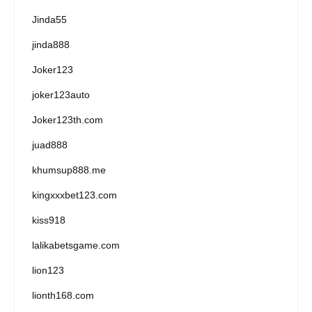
Jinda55
jinda888
Joker123
joker123auto
Joker123th.com
juad888
khumsup888.me
kingxxxbet123.com
kiss918
lalikabetsgame.com
lion123
lionth168.com