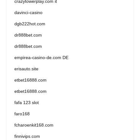
crazytowerplay.com it
davinci-casino
dgb222hot.com
dr888bet.com
dr888bet.com
empirea-casino-de.com DE
erisauto.site
etbet16888.com
etbet16888.com
fafa 123 slot
faro168
fcharoenkit168.com
finnivips.com