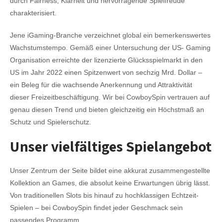
durch Fairness, Klarheit und hervorragende Spielfreude
charakterisiert.
Jene iGaming-Branche verzeichnet global ein bemerkenswertes
Wachstumstempo. Gemäß einer Untersuchung der US- Gaming
Organisation erreichte der lizenzierte Glücksspielmarkt in den
US im Jahr 2022 einen Spitzenwert von sechzig Mrd. Dollar –
ein Beleg für die wachsende Anerkennung und Attraktivität
dieser Freizeitbeschäftigung. Wir bei CowboySpin vertrauen auf
genau diesen Trend und bieten gleichzeitig ein Höchstmaß an
Schutz und Spielerschutz.
Unser vielfältiges Spielangebot
Unser Zentrum der Seite bildet eine akkurat zusammengestellte
Kollektion an Games, die absolut keine Erwartungen übrig lässt.
Von traditionellen Slots bis hinauf zu hochklassigen Echtzeit-
Spielen – bei CowboySpin findet jeder Geschmack sein
passendes Programm.