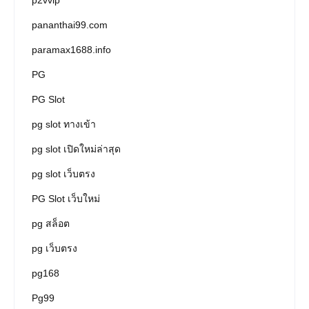
pananthai99.com
paramax1688.info
PG
PG Slot
pg slot ทางเข้า
pg slot เปิดใหม่ล่าสุด
pg slot เว็บตรง
PG Slot เว็บใหม่
pg สล็อต
pg เว็บตรง
pg168
Pg99