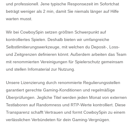
und professionell. Jene typische Responsezeit im Sofortchat
beträgt weniger als 2 min, damit Sie niemals länger auf Hilfe
warten musst.
Wir bei CowboySpin setzen größten Schwerpunkt auf
kontrolliertes Spielen. Deshalb bieten wir umfangreiche
Selbstlimitierungswerkzeuge, mit welchen du Deposit-, Loss-
und Zeitgrenzen definieren könnt. Außerdem arbeiten das Team
mit renommierten Vereinigungen für Spielerschutz gemeinsam
und stellen Infomaterial zur Nutzung.
Unsere Lizenzierung durch renommierte Regulierungsstellen
garantiert gerechte Gaming-Konditionen und regelmäßige
Überprüfungen. Jegliche Titel werden jeden Monat von externen
Testlaboren auf Randomness und RTP-Werte kontrolliert. Diese
Transparenz schafft Vertrauen und formt CowboySpin zu einem
verlässlichen Verbündeten für dein Gaming-Vergnügen.