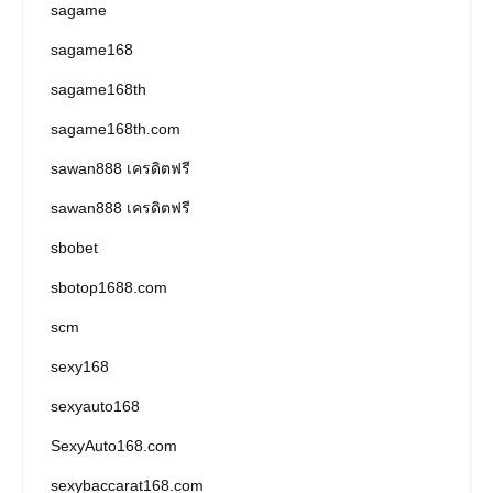
sagame
sagame168
sagame168th
sagame168th.com
sawan888 เครดิตฟรี
sawan888 เครดิตฟรี
sbobet
sbotop1688.com
scm
sexy168
sexyauto168
SexyAuto168.com
sexybaccarat168.com