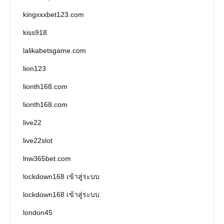
kingxxxbet123.com
kiss918
lalikabetsgame.com
lion123
lionth168.com
lionth168.com
live22
live22slot
lnw365bet.com
lockdown168 เข้าสู่ระบบ
lockdown168 เข้าสู่ระบบ
london45