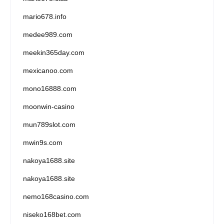
mario678.info
medee989.com
meekin365day.com
mexicanoo.com
mono16888.com
moonwin-casino
mun789slot.com
mwin9s.com
nakoya1688.site
nakoya1688.site
nemo168casino.com
niseko168bet.com