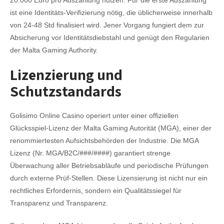
ist eine Identitäts-Verifizierung nötig, die üblicherweise innerhalb
von 24-48 Std finalisiert wird. Jener Vorgang fungiert dem zur
Absicherung vor Identitätsdiebstahl und genügt den Regularien
der Malta Gaming Authority.
Lizenzierung und
Schutzstandards
Golisimo Online Casino operiert unter einer offiziellen
Glücksspiel-Lizenz der Malta Gaming Autorität (MGA), einer der
renommiertesten Aufsichtsbehörden der Industrie. Die MGA
Lizenz (Nr. MGA/B2C/###/####) garantiert strenge
Überwachung aller Betriebsabläufe und periodische Prüfungen
durch externe Prüf-Stellen. Diese Lizensierung ist nicht nur ein
rechtliches Erfordernis, sondern ein Qualitätssiegel für
Transparenz und Transparenz.