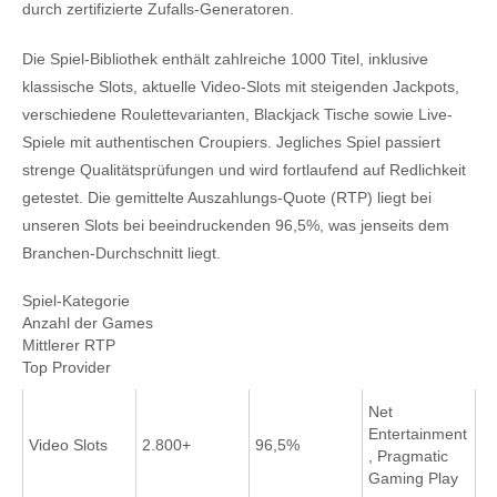
durch zertifizierte Zufalls-Generatoren.
Die Spiel-Bibliothek enthält zahlreiche 1000 Titel, inklusive
klassische Slots, aktuelle Video-Slots mit steigenden Jackpots,
verschiedene Roulettevarianten, Blackjack Tische sowie Live-
Spiele mit authentischen Croupiers. Jegliches Spiel passiert
strenge Qualitätsprüfungen und wird fortlaufend auf Redlichkeit
getestet. Die gemittelte Auszahlungs-Quote (RTP) liegt bei
unseren Slots bei beeindruckenden 96,5%, was jenseits dem
Branchen-Durchschnitt liegt.
Spiel-Kategorie
Anzahl der Games
Mittlerer RTP
Top Provider
Net
Entertainment
Video Slots
2.800+
96,5%
, Pragmatic
Gaming Play