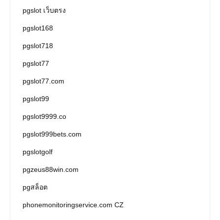
pgslot เว็บตรง
pgslot168
pgslot718
pgslot77
pgslot77.com
pgslot99
pgslot9999.co
pgslot999bets.com
pgslotgolf
pgzeus88win.com
pgสล็อต
phonemonitoringservice.com CZ