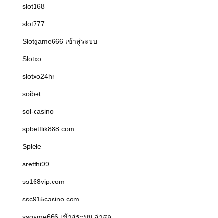
slot168
slot777
Slotgame666 เข้าสู่ระบบ
Slotxo
slotxo24hr
soibet
sol-casino
spbetflik888.com
Spiele
sretthi99
ss168vip.com
ssc915casino.com
ssgame666 เข้าสู่ระบบ ล่าสุด