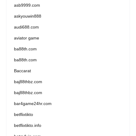
asb9999.com
askyouwin888
audi688.com
aviator game
ba88th.com
ba88th.com
Baccarat
baj88thbz.com
baj88thbz.com
bar4game24hr.com
betflixtikto
betflixtikto.info