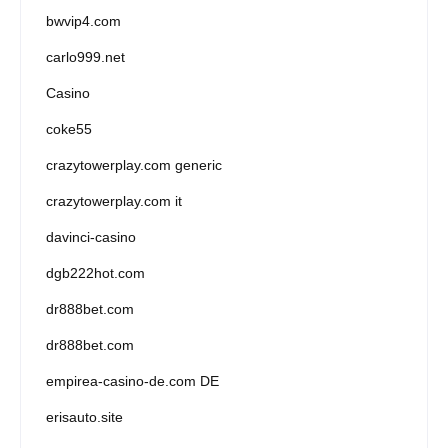
bwvip4.com
carlo999.net
Casino
coke55
crazytowerplay.com generic
crazytowerplay.com it
davinci-casino
dgb222hot.com
dr888bet.com
dr888bet.com
empirea-casino-de.com DE
erisauto.site