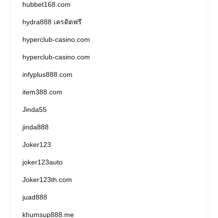
hubbet168.com
hydra888 เครดิตฟรี
hyperclub-casino.com
hyperclub-casino.com
infyplus888.com
item388.com
Jinda55
jinda888
Joker123
joker123auto
Joker123th.com
juad888
khumsup888.me