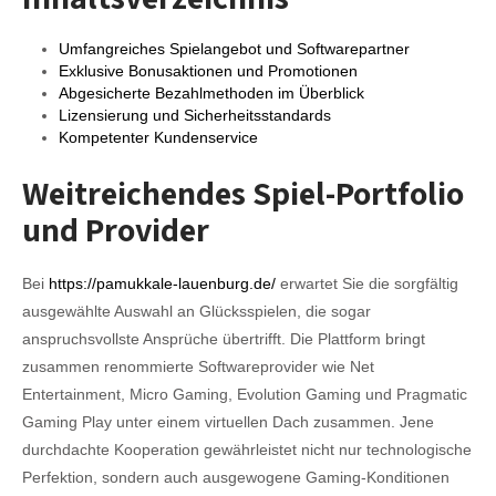
Umfangreiches Spielangebot und Softwarepartner
Exklusive Bonusaktionen und Promotionen
Abgesicherte Bezahlmethoden im Überblick
Lizensierung und Sicherheitsstandards
Kompetenter Kundenservice
Weitreichendes Spiel-Portfolio
und Provider
Bei
https://pamukkale-lauenburg.de/
erwartet Sie die sorgfältig
ausgewählte Auswahl an Glücksspielen, die sogar
anspruchsvollste Ansprüche übertrifft. Die Plattform bringt
zusammen renommierte Softwareprovider wie Net
Entertainment, Micro Gaming, Evolution Gaming und Pragmatic
Gaming Play unter einem virtuellen Dach zusammen. Jene
durchdachte Kooperation gewährleistet nicht nur technologische
Perfektion, sondern auch ausgewogene Gaming-Konditionen