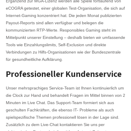
Ergänzend zur MGA-Lizenz werden alle Spiele fortlaufend von
eCOGRA getestet, einer globalen Test-Organisation, die sich auf
Internet-Gaming konzentriert hat. Die jeden Monat publizierten
Payout-Reports sind allen verfügbar und belegen die
kommunizierten RTP-Werte. Responsibles Gaming steht im
Mittelpunkt unserer Einstellung – deshalb bieten wir umfassende
Tools wie Einzahlungslimits, Self-Exclusion und direkte
Verbindungen zu Hilfs-Organisationen wie der Bundeszentrale
für gesundheitliche Aufklärung.
Professioneller Kundenservice
Unser mehrsprachiges Service-Team ist Ihnen kontinuierlich um
die Clock zur Hand und behandelt Fragen im Mittel binnen von 2
Minuten im Live Chat. Das Support-Team formiert sich aus
geschulten Fachkräften, die ebenso IT- Probleme als auch
spielspezifische Themen professionell lösen in der Lage sind.
Zusätzlich zu dem Live-Chat kontaktieren Sie uns per