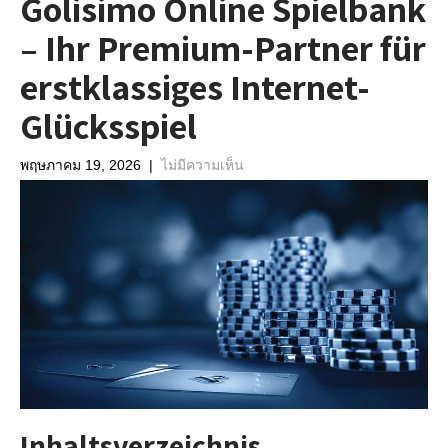
Golisimo Online Spielbank
– Ihr Premium-Partner für
erstklassiges Internet-
Glücksspiel
พฤษภาคม 19, 2026
|
ไม่มีความเห็น
Inhaltsverzeichnis