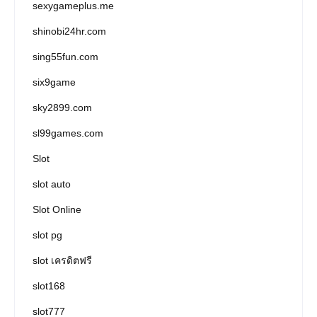
sexygameplus.me
shinobi24hr.com
sing55fun.com
six9game
sky2899.com
sl99games.com
Slot
slot auto
Slot Online
slot pg
slot เครดิตฟรี
slot168
slot777