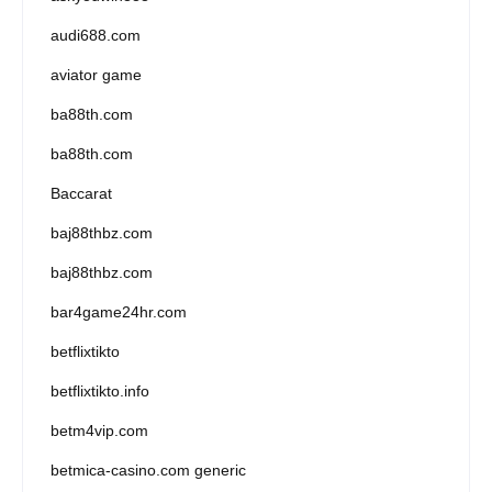
audi688.com
aviator game
ba88th.com
ba88th.com
Baccarat
baj88thbz.com
baj88thbz.com
bar4game24hr.com
betflixtikto
betflixtikto.info
betm4vip.com
betmica-casino.com generic