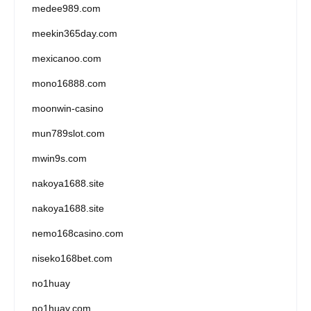
medee989.com
meekin365day.com
mexicanoo.com
mono16888.com
moonwin-casino
mun789slot.com
mwin9s.com
nakoya1688.site
nakoya1688.site
nemo168casino.com
niseko168bet.com
no1huay
no1huay.com