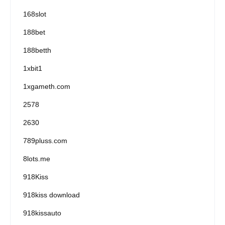
168slot
188bet
188betth
1xbit1
1xgameth.com
2578
2630
789pluss.com
8lots.me
918Kiss
918kiss download
918kissauto