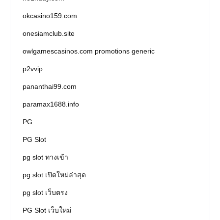
okcasino159.com
onesiamclub.site
owlgamescasinos.com promotions generic
p2vvip
pananthai99.com
paramax1688.info
PG
PG Slot
pg slot ทางเข้า
pg slot เปิดใหม่ล่าสุด
pg slot เว็บตรง
PG Slot เว็บใหม่