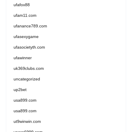
ufafox88
ufam11.com
ufanance789.com
ufasexygame
ufasocietyth.com
ufawinner
uk369clubs.com
uncategorized
up2bet
usa899.com
usa899.com
ut9winwin.com
veera6999.com