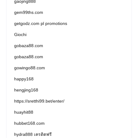
gaojing888
gem99ths.com
getgodz.com pl promotions
Giochi
gobaza88.com
gobaza88.com
gowingo88.com
happy168
hengjing168
https://sretthi99.bet/enter/
huayhit88
hubbet168.com
hydra888 เครดิตฟรี