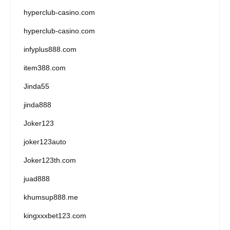
hyperclub-casino.com
hyperclub-casino.com
infyplus888.com
item388.com
Jinda55
jinda888
Joker123
joker123auto
Joker123th.com
juad888
khumsup888.me
kingxxxbet123.com