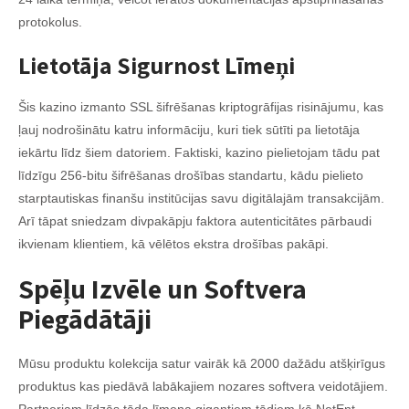
protokolus.
Lietotāja Sigurnost Līmeņi
Šis kazino izmanto SSL šifrēšanas kriptogrāfijas risinājumu, kas
ļauj nodrošinātu katru informāciju, kuri tiek sūtīti pa lietotāja
iekārtu līdz šiem datoriem. Faktiski, kazino pielietojam tādu pat
līdzīgu 256-bitu šifrēšanas drošības standartu, kādu pielieto
starptautiskas finanšu institūcijas savu digitālajām transakcijām.
Arī tāpat sniedzam divpakāpju faktora autenticitātes pārbaudi
ikvienam klientiem, kā vēlētos ekstra drošības pakāpi.
Spēļu Izvēle un Softvera
Piegādātāji
Mūsu produktu kolekcija satur vairāk kā 2000 dažādu atšķirīgus
produktus kas piedāvā labākajiem nozares softvera veidotājiem.
Partnerjam līdzās tāda līmeņa gigantiem tādiem kā NetEnt,