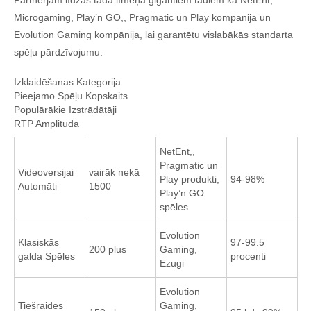
Microgaming, Play’n GO,, Pragmatic un Play kompānija un
Evolution Gaming kompānija, lai garantētu vislabākās standarta
spēļu pārdzīvojumu.
Izklaidēšanas Kategorija
Pieejamo Spēļu Kopskaits
Populārākie Izstrādātāji
RTP Amplitūda
NetEnt,,
Pragmatic un
Videoversijai
vairāk nekā
Play produkti,
94-98%
Automāti
1500
Play’n GO
spēles
Evolution
Klasiskās
97-99.5
200 plus
Gaming,
galda Spēles
procenti
Ezugi
Evolution
Tiešraides
Gaming,