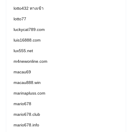
lotto432 ทางเข้า
lotto77
luckycat789.com
luis16888.com
lux555.net
m4newonline.com
macau69
macau888.win
marinapluss.com
mario678
mario678.club
mario678.info