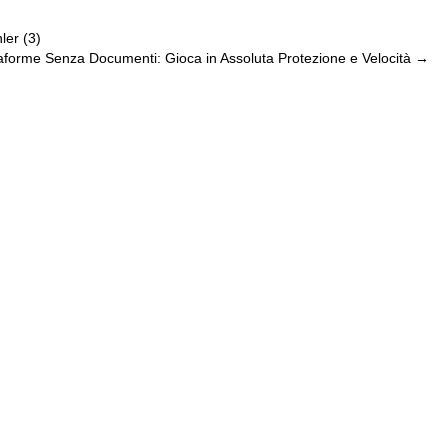
ler (3)
taforme Senza Documenti: Gioca in Assoluta Protezione e Velocità
→