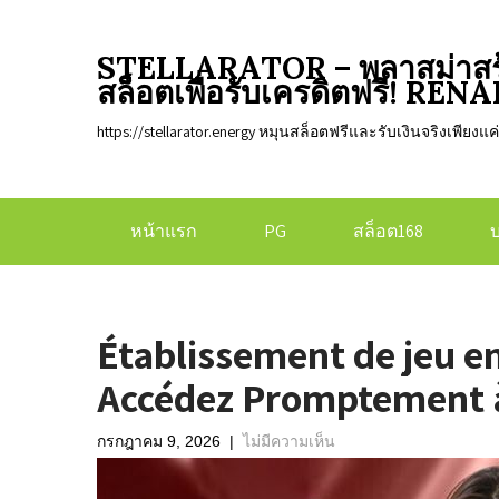
STELLARATOR – พลาสม่าสร้าง
สล็อตเพื่อรับเครดิตฟรี! RE
https://stellarator.energy หมุนสล็อตฟรีและรับเงินจริงเพียงแค่
หน้าแรก
PG
สล็อต168
Établissement de jeu en
Accédez Promptement à
กรกฎาคม 9, 2026
|
ไม่มีความเห็น