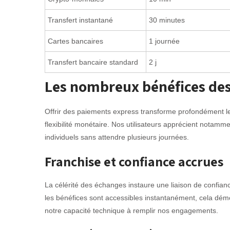
Transfert instantané
30 minutes
Cartes bancaires
1 journée
Transfert bancaire standard
2 j
Les nombreux bénéfices des
Offrir des paiements express transforme profondément le v
flexibilité monétaire. Nos utilisateurs apprécient notamm
individuels sans attendre plusieurs journées.
Franchise et confiance accrues
La célérité des échanges instaure une liaison de confia
les bénéfices sont accessibles instantanément, cela dém
notre capacité technique à remplir nos engagements.