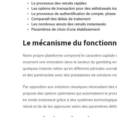
Le processus des retraits rapides
Les options de transaction pour des withdrawals in
Le processus de authentification de compte, phase
Comparatif des délais de traitement
Les nombreux atouts des retraits instantanés
Paramètres de choix d’une établissement
Le mécanisme du fonctionn
Notre propre plateforme comprend le caractère capitale 
incarnent une innovation dans le secteur du gambling en l
quelques instants rather qu’en différents périodes ouvr
et des partenariats avec des prestataires de solutions mo
Par opposition aux solutions classiques nécessitant des
propose des options optimisées qui automatisent le proce
en mode instantané grâce à des systèmes technologiqu
retrait et de de les approuver selon des paramètres défin