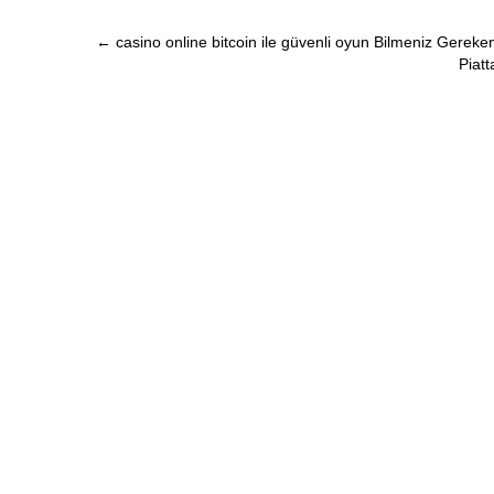
Post
←
casino online bitcoin ile güvenli oyun Bilmeniz Gereken
Piat
navigation