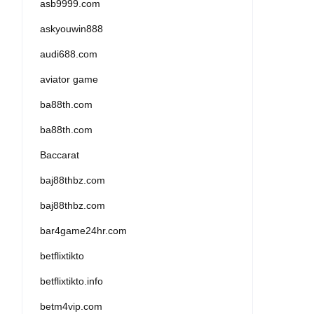
asb9999.com
askyouwin888
audi688.com
aviator game
ba88th.com
ba88th.com
Baccarat
baj88thbz.com
baj88thbz.com
bar4game24hr.com
betflixtikto
betflixtikto.info
betm4vip.com