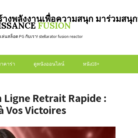
พลังงานเพื่อความสนุก มาร่วมสนุกท
NAISSANCE
FUSION
เล่นสล็อต PG กับเรา! stellarator fusion reactor
บาคาร่า
ดูหนังออนไลน์
หนัง18+
 Ligne Retrait Rapide :
 Vos Victoires