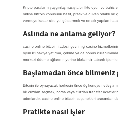
Kripto paraların yaygınlaşmasıyla birlikte oyun ve bahis s
online bitcoin konusunu basit, pratik ve güven odaklı bi
vermeye kadar size yol göstermek ve en sık yapılan hat
Aslında ne anlama geliyor?
casino online bitcoin ifadesi, çevrimiçi casino hizmetlerini
oyun içi bakiye yatırma, çekme ya da bonus kullanımında Bi
merkezi ödeme ağlarının yerine blokzincir tabanlı işleml
Başlamadan önce bilmeniz 
Bitcoin ile oynayacak herkesin önce üç konuyu netleştirmes
bir cüzdan seçmek, borsa veya cüzdan transfer ücretlerini 
adımlardır. casino online bitcoin seçenekleri arasından d
Pratikte nasıl işler