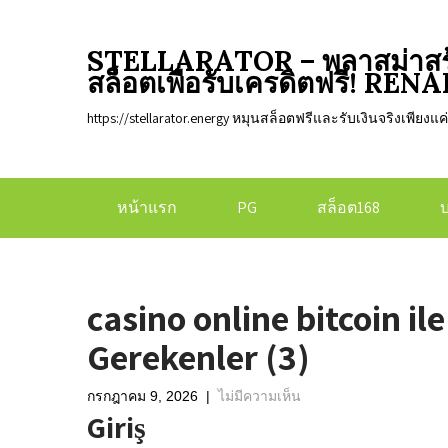
STELLARATOR – พลาสม่าสร้าง
สล็อตเพื่อรับเครดิตฟรี! RE
https://stellarator.energy หมุนสล็อตฟรีและรับเงินจริงเพียงแค่
หน้าแรก
PG
สล็อต168
casino online bitcoin il
Gerekenler (3)
กรกฎาคม 9, 2026
|
ไม่มีความเห็น
Giriş