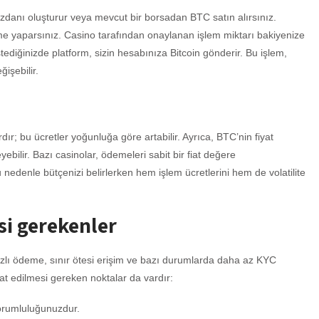
cüzdanı oluşturur veya mevcut bir borsadan BTC satın alırsınız.
e yaparsınız. Casino tarafından onaylanan işlem miktarı bakiyenize
tediğinizde platform, sizin hesabınıza Bitcoin gönderir. Bu işlem,
işebilir.
rdır; bu ücretler yoğunluğa göre artabilir. Ayrıca, BTC’nin fiyat
ebilir. Bazı casinolar, ödemeleri sabit bir fiat değere
nedenle bütçenizi belirlerken hem işlem ücretlerini hem de volatilite
si gerekenler
hızlı ödeme, sınır ötesi erişim ve bazı durumlarda daha az KYC
kat edilmesi gereken noktalar da vardır:
sorumluluğunuzdur.