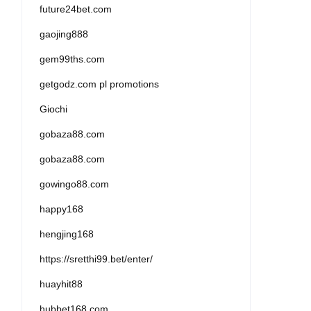
future24bet.com
gaojing888
gem99ths.com
getgodz.com pl promotions
Giochi
gobaza88.com
gobaza88.com
gowingo88.com
happy168
hengjing168
https://sretthi99.bet/enter/
huayhit88
hubbet168.com