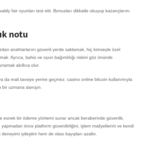
ly fair oyunları test etti. Bonusları dikkatle okuyup kazançlarını
uk notu
üzdan anahtarlarını güvenli yerde saklamak, hiç kimseyle özel
ak. Ayrıca, bahis ve oyun bağımlılığı riskini göz önünde
namak akıllıca olur.
ya da mali tavsiye yerine geçmez. casino online bitcoin kullanımıyla
in bir uzmana danışın.
lı ve esnek bir ödeme yöntemi sunar ancak beraberinde güvenlik,
eçim yapmadan önce platform güvenilirliğini, işlem maliyetlerini ve kendi
deneyimi iyileştirir hem de olası kayıpları azaltır.