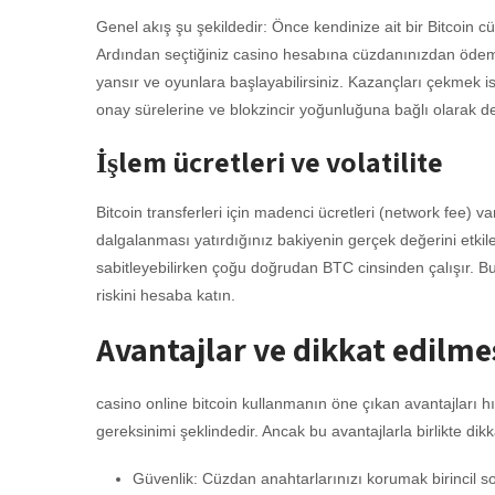
Genel akış şu şekildedir: Önce kendinize ait bir Bitcoin 
Ardından seçtiğiniz casino hesabına cüzdanınızdan ödem
yansır ve oyunlara başlayabilirsiniz. Kazançları çekmek is
onay sürelerine ve blokzincir yoğunluğuna bağlı olarak değ
İşlem ücretleri ve volatilite
Bitcoin transferleri için madenci ücretleri (network fee) va
dalgalanması yatırdığınız bakiyenin gerçek değerini etkiley
sabitleyebilirken çoğu doğrudan BTC cinsinden çalışır. Bu 
riskini hesaba katın.
Avantajlar ve dikkat edilme
casino online bitcoin kullanmanın öne çıkan avantajları 
gereksinimi şeklindedir. Ancak bu avantajlarla birlikte dik
Güvenlik: Cüzdan anahtarlarınızı korumak birincil 