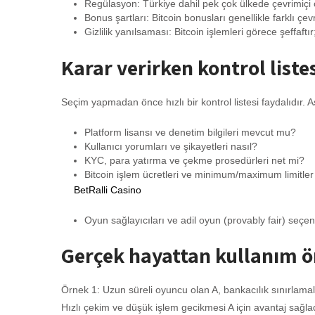
Regülasyon: Türkiye dahil pek çok ülkede çevrimiçi c
Bonus şartları: Bitcoin bonusları genellikle farklı çev
Gizlilik yanılsaması: Bitcoin işlemleri görece şeffaft
Karar verirken kontrol liste
Seçim yapmadan önce hızlı bir kontrol listesi faydalıdır. A
Platform lisansı ve denetim bilgileri mevcut mu?
Kullanıcı yorumları ve şikayetleri nasıl?
KYC, para yatırma ve çekme prosedürleri net mi?
Bitcoin işlem ücretleri ve minimum/maximum limitler
BetRalli Casino
Oyun sağlayıcıları ve adil oyun (provably fair) seçe
Gerçek hayattan kullanım ö
Örnek 1: Uzun süreli oyuncu olan A, bankacılık sınırlamala
Hızlı çekim ve düşük işlem gecikmesi A için avantaj sağl