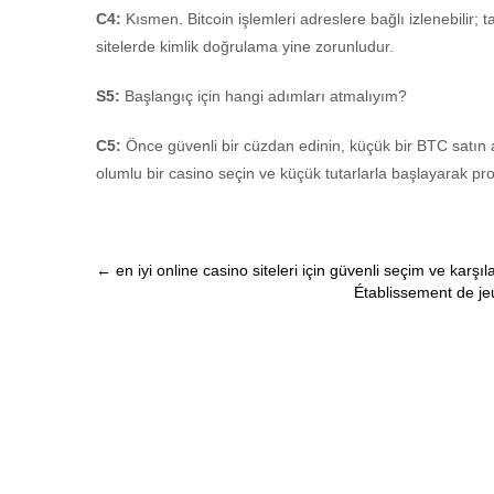
C4:
Kısmen. Bitcoin işlemleri adreslere bağlı izlenebilir
sitelerde kimlik doğrulama yine zorunludur.
S5:
Başlangıç için hangi adımları atmalıyım?
C5:
Önce güvenli bir cüzdan edinin, küçük bir BTC satın alı
olumlu bir casino seçin ve küçük tutarlarla başlayarak pro
Post
←
en iyi online casino siteleri için güvenli seçim ve karşı
Établissement de je
navigation