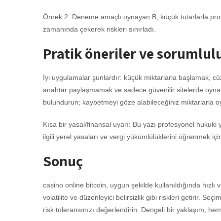
Örnek 2: Deneme amaçlı oynayan B, küçük tutarlarla provab
zamanında çekerek riskleri sınırladı.
Pratik öneriler ve sorumlul
İyi uygulamalar şunlardır: küçük miktarlarla başlamak, c
anahtar paylaşmamak ve sadece güvenilir sitelerde oynam
bulundurun; kaybetmeyi göze alabileceğiniz miktarlarla oy
Kısa bir yasal/finansal uyarı: Bu yazı profesyonel hukuki 
ilgili yerel yasaları ve vergi yükümlülüklerini öğrenmek iç
Sonuç
casino online bitcoin, uygun şekilde kullanıldığında hız
volatilite ve düzenleyici belirsizlik gibi riskleri getirir. S
risk toleransınızı değerlendirin. Dengeli bir yaklaşım, hem 