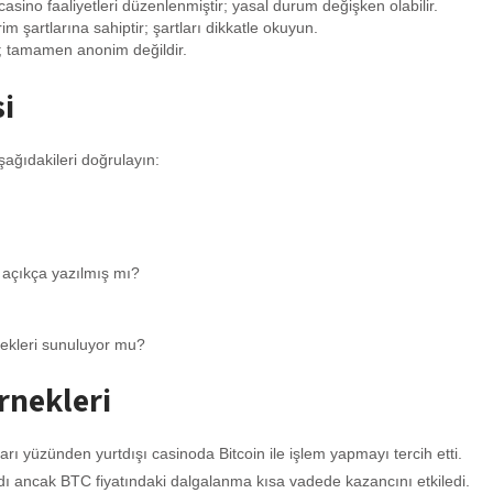
asino faaliyetleri düzenlenmiştir; yasal durum değişken olabilir.
rim şartlarına sahiptir; şartları dikkatle okuyun.
ır; tamamen anonim değildir.
si
şağıdakileri doğrulayın:
 açıkça yazılmış mı?
nekleri sunuluyor mu?
rnekleri
rı yüzünden yurtdışı casinoda Bitcoin ile işlem yapmayı tercih etti.
adı ancak BTC fiyatındaki dalgalanma kısa vadede kazancını etkiledi.