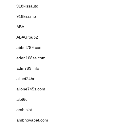
918kissauto
918kissme
ABA
ABAGroup2
abbet789.com
aden168ss.com
adm789.info
allbet24hr
allone745s.com
alot66
amb slot
ambnovabet.com