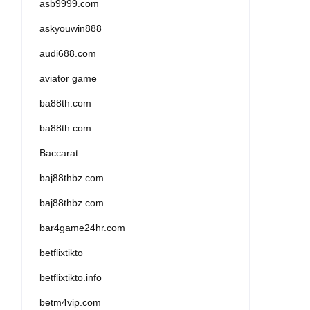
asb9999.com
askyouwin888
audi688.com
aviator game
ba88th.com
ba88th.com
Baccarat
baj88thbz.com
baj88thbz.com
bar4game24hr.com
betflixtikto
betflixtikto.info
betm4vip.com