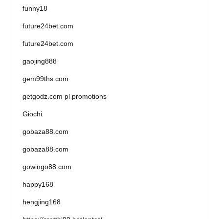
funny18
future24bet.com
future24bet.com
gaojing888
gem99ths.com
getgodz.com pl promotions
Giochi
gobaza88.com
gobaza88.com
gowingo88.com
happy168
hengjing168