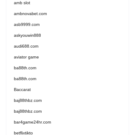
amb slot
ambnovabet.com
asb9999.com
askyouwin888
audi688.com
aviator game
ba88th.com
ba88th.com
Baccarat
baj88thbz.com
baj88thbz.com
bar4game24hr.com
betflixtikto