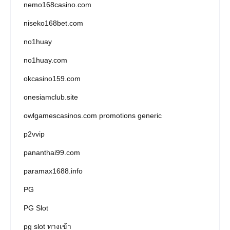
nemo168casino.com
niseko168bet.com
no1huay
no1huay.com
okcasino159.com
onesiamclub.site
owlgamescasinos.com promotions generic
p2vvip
pananthai99.com
paramax1688.info
PG
PG Slot
pg slot ทางเข้า