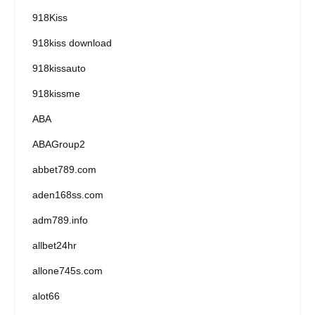
918Kiss
918kiss download
918kissauto
918kissme
ABA
ABAGroup2
abbet789.com
aden168ss.com
adm789.info
allbet24hr
allone745s.com
alot66