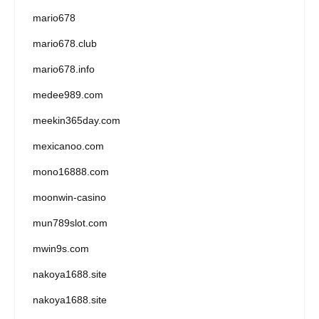
mario678
mario678.club
mario678.info
medee989.com
meekin365day.com
mexicanoo.com
mono16888.com
moonwin-casino
mun789slot.com
mwin9s.com
nakoya1688.site
nakoya1688.site