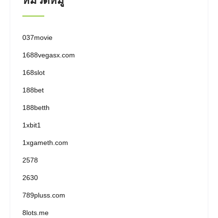
037movie
1688vegasx.com
168slot
188bet
188betth
1xbit1
1xgameth.com
2578
2630
789pluss.com
8lots.me