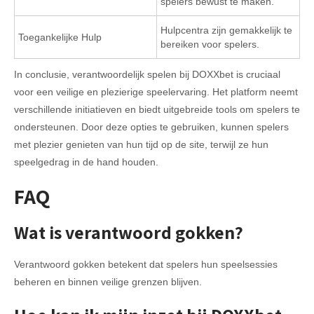
spelers bewust te maken.
Hulpcentra zijn gemakkelijk te
Toegankelijke Hulp
bereiken voor spelers.
In conclusie, verantwoordelijk spelen bij DOXXbet is cruciaal
voor een veilige en plezierige speelervaring. Het platform neemt
verschillende initiatieven en biedt uitgebreide tools om spelers te
ondersteunen. Door deze opties te gebruiken, kunnen spelers
met plezier genieten van hun tijd op de site, terwijl ze hun
speelgedrag in de hand houden.
FAQ
Wat is verantwoord gokken?
Verantwoord gokken betekent dat spelers hun speelsessies
beheren en binnen veilige grenzen blijven.