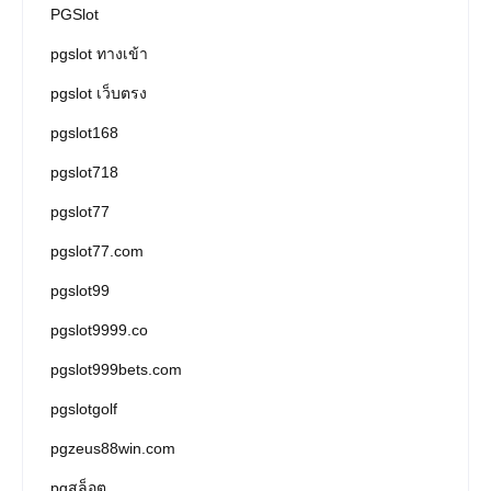
PGSlot
pgslot ทางเข้า
pgslot เว็บตรง
pgslot168
pgslot718
pgslot77
pgslot77.com
pgslot99
pgslot9999.co
pgslot999bets.com
pgslotgolf
pgzeus88win.com
pgสล็อต