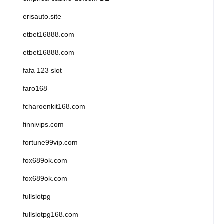
erisauto.site
etbet16888.com
etbet16888.com
fafa 123 slot
faro168
fcharoenkit168.com
finnivips.com
fortune99vip.com
fox689ok.com
fox689ok.com
fullslotpg
fullslotpg168.com