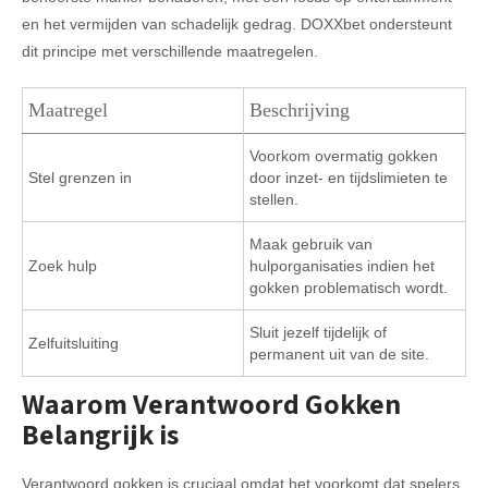
en het vermijden van schadelijk gedrag. DOXXbet ondersteunt
dit principe met verschillende maatregelen.
Maatregel
Beschrijving
Voorkom overmatig gokken
Stel grenzen in
door inzet- en tijdslimieten te
stellen.
Maak gebruik van
Zoek hulp
hulporganisaties indien het
gokken problematisch wordt.
Sluit jezelf tijdelijk of
Zelfuitsluiting
permanent uit van de site.
Waarom Verantwoord Gokken
Belangrijk is
Verantwoord gokken is cruciaal omdat het voorkomt dat spelers