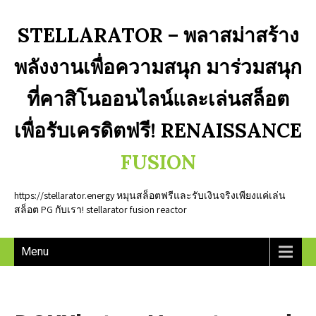
STELLARATOR – พลาสม่าสร้าง
พลังงานเพื่อความสนุก มาร่วมสนุก
ที่คาสิโนออนไลน์และเล่นสล็อต
เพื่อรับเครดิตฟรี! RENAISSANCE
FUSION
https://stellarator.energy หมุนสล็อตฟรีและรับเงินจริงเพียงแค่เล่น
สล็อต PG กับเรา! stellarator fusion reactor
Menu