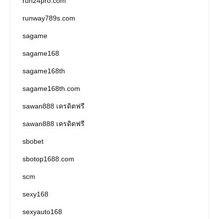
run24pro.com
runway789s.com
sagame
sagame168
sagame168th
sagame168th.com
sawan888 เครดิตฟรี
sawan888 เครดิตฟรี
sbobet
sbotop1688.com
scm
sexy168
sexyauto168