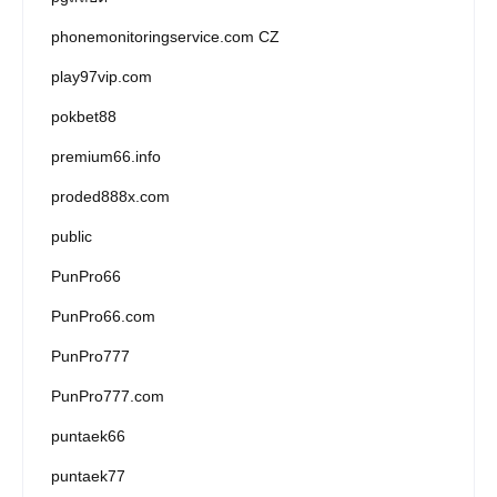
phonemonitoringservice.com CZ
play97vip.com
pokbet88
premium66.info
proded888x.com
public
PunPro66
PunPro66.com
PunPro777
PunPro777.com
puntaek66
puntaek77