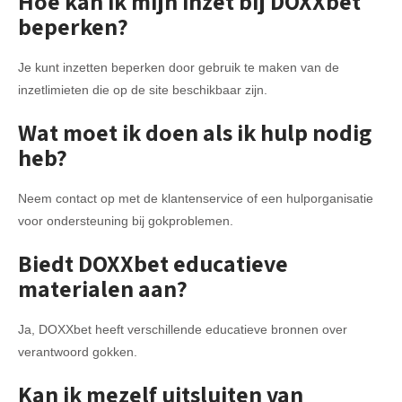
Hoe kan ik mijn inzet bij DOXXbet
beperken?
Je kunt inzetten beperken door gebruik te maken van de
inzetlimieten die op de site beschikbaar zijn.
Wat moet ik doen als ik hulp nodig
heb?
Neem contact op met de klantenservice of een hulporganisatie
voor ondersteuning bij gokproblemen.
Biedt DOXXbet educatieve
materialen aan?
Ja, DOXXbet heeft verschillende educatieve bronnen over
verantwoord gokken.
Kan ik mezelf uitsluiten van