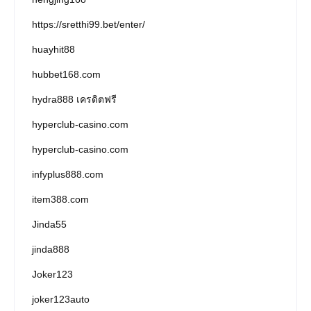
https://sretthi99.bet/enter/
huayhit88
hubbet168.com
hydra888 เครดิตฟรี
hyperclub-casino.com
hyperclub-casino.com
infyplus888.com
item388.com
Jinda55
jinda888
Joker123
joker123auto