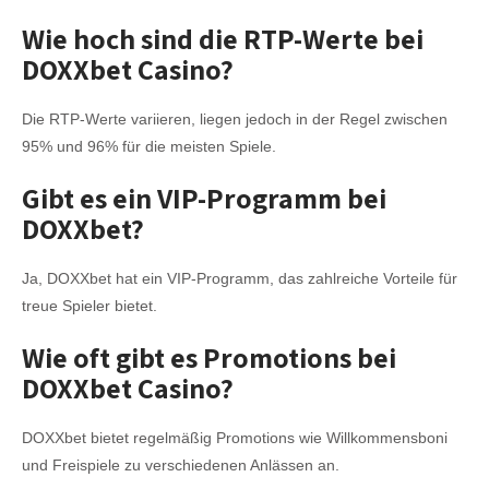
Wie hoch sind die RTP-Werte bei
DOXXbet Casino?
Die RTP-Werte variieren, liegen jedoch in der Regel zwischen
95% und 96% für die meisten Spiele.
Gibt es ein VIP-Programm bei
DOXXbet?
Ja, DOXXbet hat ein VIP-Programm, das zahlreiche Vorteile für
treue Spieler bietet.
Wie oft gibt es Promotions bei
DOXXbet Casino?
DOXXbet bietet regelmäßig Promotions wie Willkommensboni
und Freispiele zu verschiedenen Anlässen an.