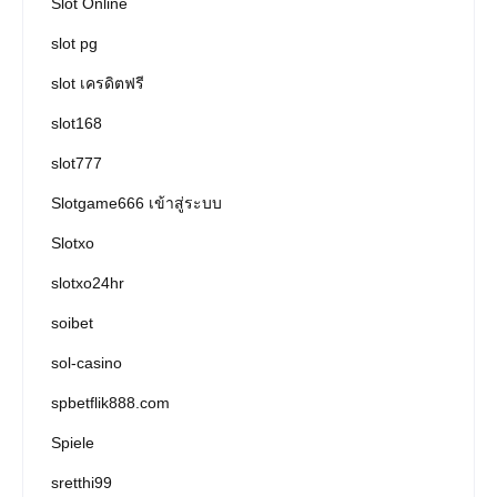
Slot Online
slot pg
slot เครดิตฟรี
slot168
slot777
Slotgame666 เข้าสู่ระบบ
Slotxo
slotxo24hr
soibet
sol-casino
spbetflik888.com
Spiele
sretthi99