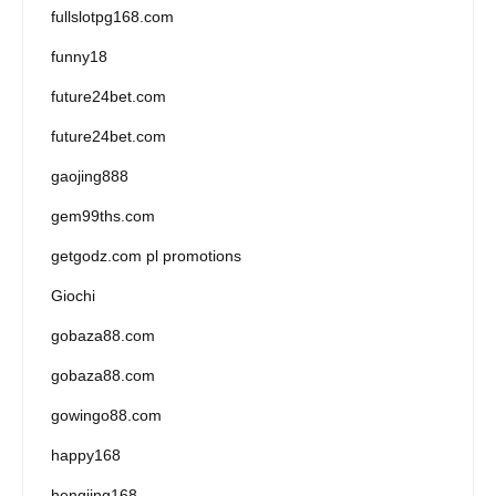
fullslotpg168.com
funny18
future24bet.com
future24bet.com
gaojing888
gem99ths.com
getgodz.com pl promotions
Giochi
gobaza88.com
gobaza88.com
gowingo88.com
happy168
hengjing168