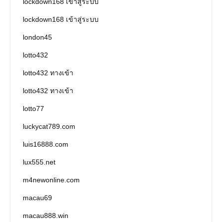
lockdown168 เข้าสู่ระบบ
lockdown168 เข้าสู่ระบบ
london45
lotto432
lotto432 ทางเข้า
lotto432 ทางเข้า
lotto77
luckycat789.com
luis16888.com
lux555.net
m4newonline.com
macau69
macau888.win