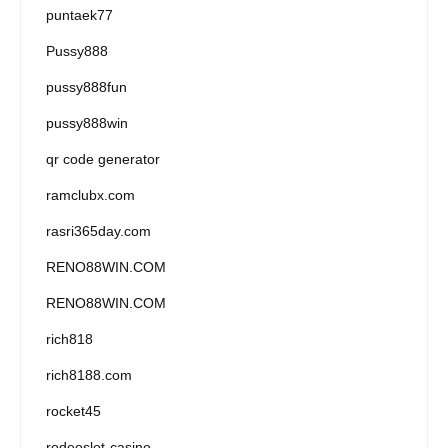
puntaek77
Pussy888
pussy888fun
pussy888win
qr code generator
ramclubx.com
rasri365day.com
RENO88WIN.COM
RENO88WIN.COM
rich818
rich8188.com
rocket45
rodeoslot-casino