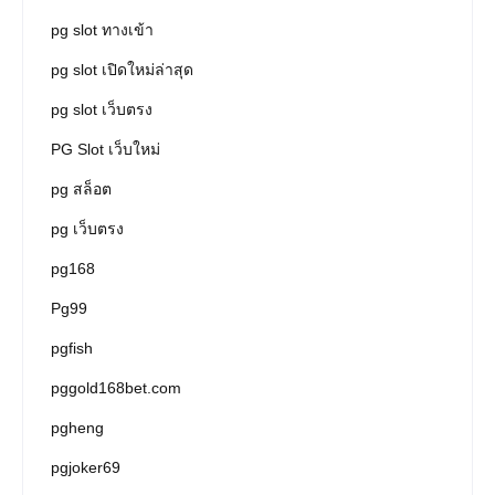
pg slot ทางเข้า
pg slot เปิดใหม่ล่าสุด
pg slot เว็บตรง
PG Slot เว็บใหม่
pg สล็อต
pg เว็บตรง
pg168
Pg99
pgfish
pggold168bet.com
pgheng
pgjoker69