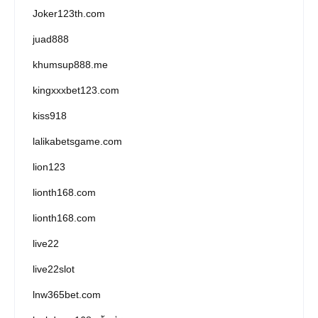
Joker123th.com
juad888
khumsup888.me
kingxxxbet123.com
kiss918
lalikabetsgame.com
lion123
lionth168.com
lionth168.com
live22
live22slot
lnw365bet.com