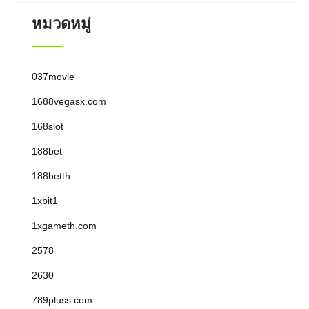
หมวดหมู่
037movie
1688vegasx.com
168slot
188bet
188betth
1xbit1
1xgameth.com
2578
2630
789pluss.com