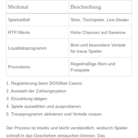
Merkmal
Beschreibung
Spielvielfalt
Slots, Tischspiele, Live-Dealer
RTP-Werte
Hohe Chancen auf Gewinne
Boni und besondere Vorteile
Loyalitätsprogramm
für treue Spieler
Regelmäßige Boni und
Promotions
Freispiele
1. Registrierung beim DOXXbet Casino
2. Auswahl der Zahlungsoption
3. Einzahlung tätigen
4. Spiele auswählen und ausprobieren
5. Treueprogramm aktivieren und Vorteile nutzen
Der Prozess ist intuitiv und leicht verständlich, wodurch Spieler
schnell in das Geschehen eintauchen können. Das