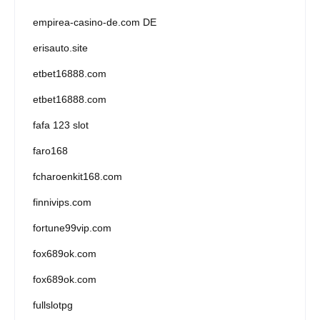
empirea-casino-de.com DE
erisauto.site
etbet16888.com
etbet16888.com
fafa 123 slot
faro168
fcharoenkit168.com
finnivips.com
fortune99vip.com
fox689ok.com
fox689ok.com
fullslotpg