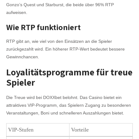
Gonzo’s Quest und Starburst, die beide über 96% RTP
aufweisen.
Wie RTP funktioniert
RTP gibt an, wie viel von den Einsätzen an die Spieler
zurückgezahlt wird. Ein höherer RTP-Wert bedeutet bessere
Gewinnchancen.
Loyalitätsprogramme für treue
Spieler
Die Treue wird bei DOXXbet belohnt. Das Casino bietet ein
attraktives VIP-Programm, das Spielern Zugang zu besonderen
Veranstaltungen, Boni und schnelleren Auszahlungen bietet.
VIP-Stufen
Vorteile