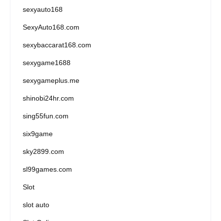
sexyauto168
SexyAuto168.com
sexybaccarat168.com
sexygame1688
sexygameplus.me
shinobi24hr.com
sing55fun.com
six9game
sky2899.com
sl99games.com
Slot
slot auto