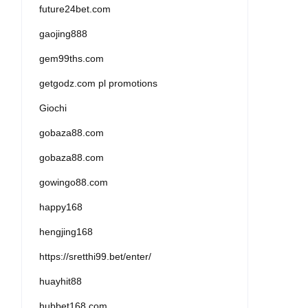
future24bet.com
gaojing888
gem99ths.com
getgodz.com pl promotions
Giochi
gobaza88.com
gobaza88.com
gowingo88.com
happy168
hengjing168
https://sretthi99.bet/enter/
huayhit88
hubbet168.com