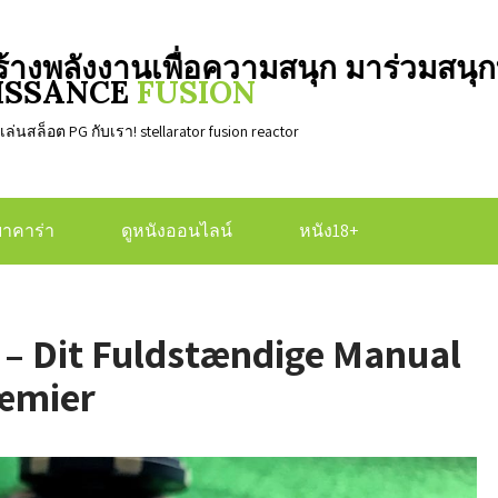
พลังงานเพื่อความสนุก มาร่วมสนุกท
NAISSANCE
FUSION
เล่นสล็อต PG กับเรา! stellarator fusion reactor
บาคาร่า
ดูหนังออนไลน์
หนัง18+
 – Dit Fuldstændige Manual
ræmier