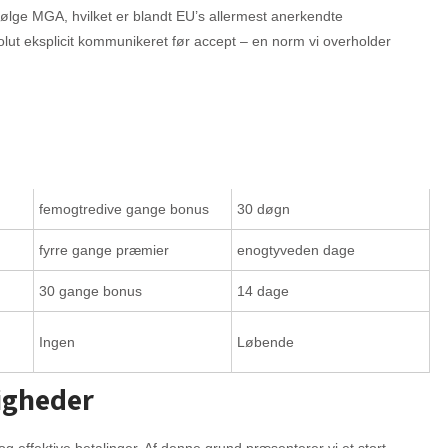
følge MGA, hvilket er blandt EU’s allermest anerkendte
lut eksplicit kommunikeret før accept – en norm vi overholder
femogtredive gange bonus
30 døgn
fyrre gange præmier
enogtyveden dage
30 gange bonus
14 dage
Ingen
Løbende
igheder