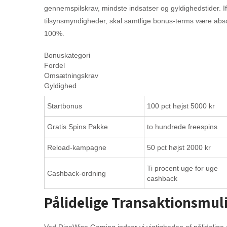
gennemspilskrav, mindste indsatser og gyldighedstider. I
tilsynsmyndigheder, skal samtlige bonus-terms være abso
100%.
Bonuskategori
Fordel
Omsætningskrav
Gyldighed
Startbonus
100 pct højst 5000 kr
Gratis Spins Pakke
to hundrede freespins
Reload-kampagne
50 pct højst 2000 kr
Ti procent uge for uge
Cashback-ordning
cashback
Pålidelige Transaktionsmul