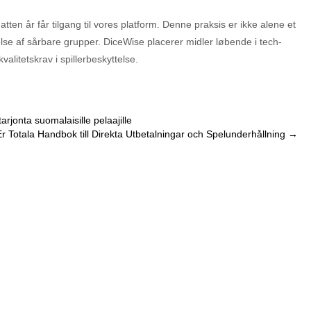
 atten år får tilgang til vores platform. Denne praksis er ikke alene et
else af sårbare grupper. DiceWise placerer midler løbende i tech-
valitetskrav i spillerbeskyttelse.
rjonta suomalaisille pelaajille
 Totala Handbok till Direkta Utbetalningar och Spelunderhållning
→