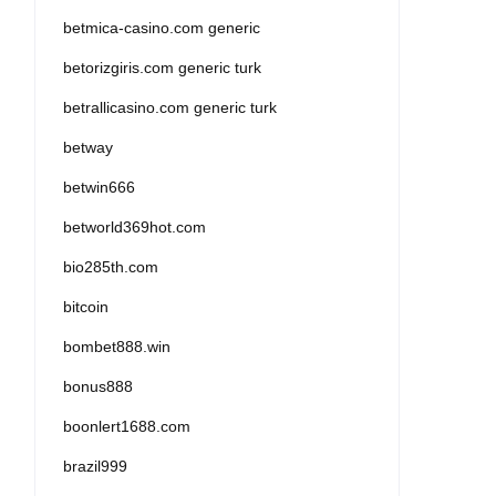
betmica-casino.com generic
betorizgiris.com generic turk
betrallicasino.com generic turk
betway
betwin666
betworld369hot.com
bio285th.com
bitcoin
bombet888.win
bonus888
boonlert1688.com
brazil999