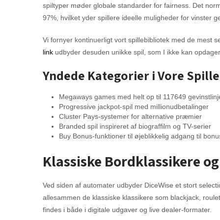
spiltyper møder globale standarder for fairness. Det norm
97%, hvilket yder spillere ideelle muligheder for vinster 
Vi fornyer kontinuerligt vort spillebibliotek med de mest se
link
udbyder desuden unikke spil, som I ikke kan opdager
Yndede Kategorier i Vore Spil
Megaways games med helt op til 117649 gevinstlinj
Progressive jackpot-spil med millionudbetalinger
Cluster Pays-systemer for alternative præmier
Branded spil inspireret af biograffilm og TV-serier
Buy Bonus-funktioner til øjeblikkelig adgang til bonu
Klassiske Bordklassikere og
Ved siden af automater udbyder DiceWise et stort select
allesammen de klassiske klassikere som blackjack, roulette
findes i både i digitale udgaver og live dealer-formater.