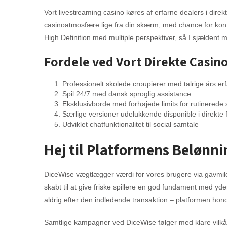
Vort livestreaming casino køres af erfarne dealers i direkte
casinoatmosfære lige fra din skærm, med chance for konta
High Definition med multiple perspektiver, så I sjældent m
Fordele ved Vort Direkte Casin
Professionelt skolede croupierer med talrige års erf
Spil 24/7 med dansk sproglig assistance
Eksklusivborde med forhøjede limits for rutinerede s
Særlige versioner udelukkende disponible i direkte 
Udviklet chatfunktionalitet til social samtale
Hej til Platformens Belønn
DiceWise vægtlægger værdi for vores brugere via gavm
skabt til at give friske spillere en god fundament med yder
aldrig efter den indledende transaktion – platformen ho
Samtlige kampagner ved DiceWise følger med klare vilkår 