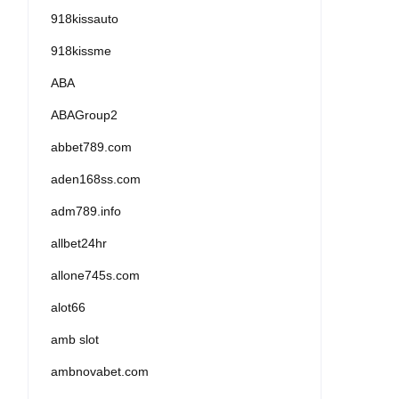
918kissauto
918kissme
ABA
ABAGroup2
abbet789.com
aden168ss.com
adm789.info
allbet24hr
allone745s.com
alot66
amb slot
ambnovabet.com