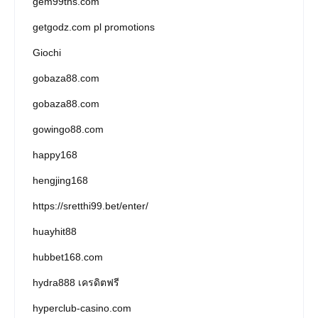
gem99ths.com
getgodz.com pl promotions
Giochi
gobaza88.com
gobaza88.com
gowingo88.com
happy168
hengjing168
https://sretthi99.bet/enter/
huayhit88
hubbet168.com
hydra888 เครดิตฟรี
hyperclub-casino.com