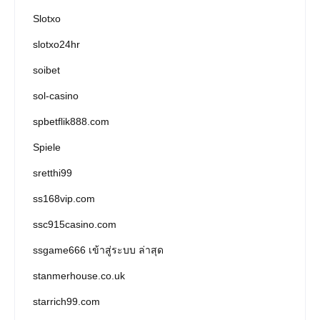
Slotxo
slotxo24hr
soibet
sol-casino
spbetflik888.com
Spiele
sretthi99
ss168vip.com
ssc915casino.com
ssgame666 เข้าสู่ระบบ ล่าสุด
stanmerhouse.co.uk
starrich99.com