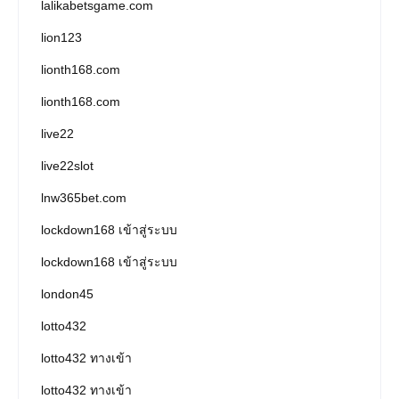
lalikabetsgame.com
lion123
lionth168.com
lionth168.com
live22
live22slot
lnw365bet.com
lockdown168 เข้าสู่ระบบ
lockdown168 เข้าสู่ระบบ
london45
lotto432
lotto432 ทางเข้า
lotto432 ทางเข้า