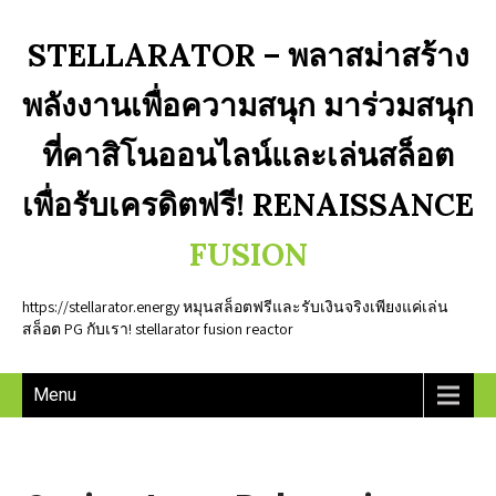
STELLARATOR – พลาสม่าสร้าง
พลังงานเพื่อความสนุก มาร่วมสนุก
ที่คาสิโนออนไลน์และเล่นสล็อต
เพื่อรับเครดิตฟรี! RENAISSANCE
FUSION
https://stellarator.energy หมุนสล็อตฟรีและรับเงินจริงเพียงแค่เล่น
สล็อต PG กับเรา! stellarator fusion reactor
Menu