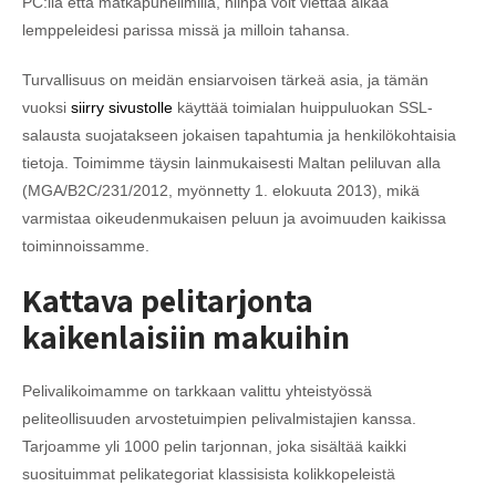
PC:llä että matkapuhelimilla, niinpä voit viettää aikaa
lemppeleidesi parissa missä ja milloin tahansa.
Turvallisuus on meidän ensiarvoisen tärkeä asia, ja tämän
vuoksi
siirry sivustolle
käyttää toimialan huippuluokan SSL-
salausta suojatakseen jokaisen tapahtumia ja henkilökohtaisia
tietoja. Toimimme täysin lainmukaisesti Maltan peliluvan alla
(MGA/B2C/231/2012, myönnetty 1. elokuuta 2013), mikä
varmistaa oikeudenmukaisen peluun ja avoimuuden kaikissa
toiminnoissamme.
Kattava pelitarjonta
kaikenlaisiin makuihin
Pelivalikoimamme on tarkkaan valittu yhteistyössä
peliteollisuuden arvostetuimpien pelivalmistajien kanssa.
Tarjoamme yli 1000 pelin tarjonnan, joka sisältää kaikki
suosituimmat pelikategoriat klassisista kolikkopeleistä