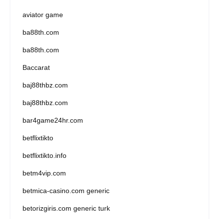
aviator game
ba88th.com
ba88th.com
Baccarat
baj88thbz.com
baj88thbz.com
bar4game24hr.com
betflixtikto
betflixtikto.info
betm4vip.com
betmica-casino.com generic
betorizgiris.com generic turk