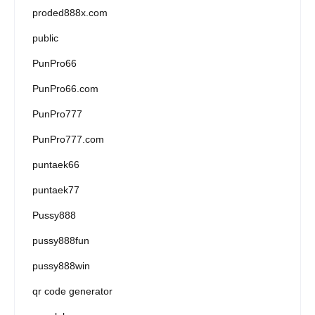
proded888x.com
public
PunPro66
PunPro66.com
PunPro777
PunPro777.com
puntaek66
puntaek77
Pussy888
pussy888fun
pussy888win
qr code generator