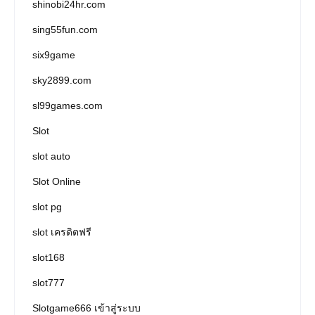
shinobi24hr.com
sing55fun.com
six9game
sky2899.com
sl99games.com
Slot
slot auto
Slot Online
slot pg
slot เครดิตฟรี
slot168
slot777
Slotgame666 เข้าสู่ระบบ