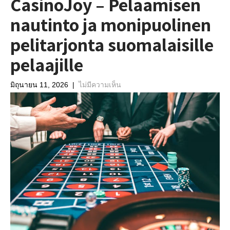
CasinoJoy – Pelaamisen
nautinto ja monipuolinen
pelitarjonta suomalaisille
pelaajille
มิถุนายน 11, 2026
|
ไม่มีความเห็น