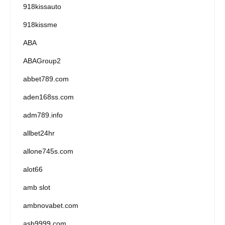
918kissauto
918kissme
ABA
ABAGroup2
abbet789.com
aden168ss.com
adm789.info
allbet24hr
allone745s.com
alot66
amb slot
ambnovabet.com
asb9999.com