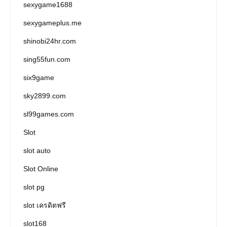
sexygame1688
sexygameplus.me
shinobi24hr.com
sing55fun.com
six9game
sky2899.com
sl99games.com
Slot
slot auto
Slot Online
slot pg
slot เครดิตฟรี
slot168