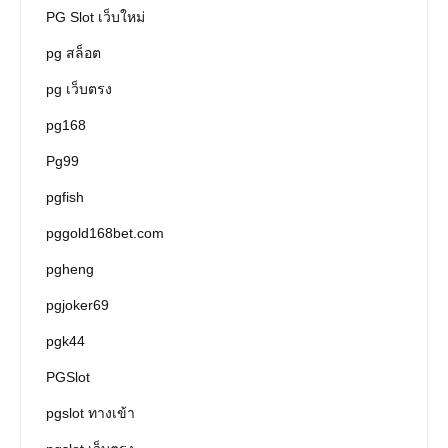
PG Slot เว็บใหม่
pg สล็อต
pg เว็บตรง
pg168
Pg99
pgfish
pggold168bet.com
pgheng
pgjoker69
pgk44
PGSlot
pgslot ทางเข้า