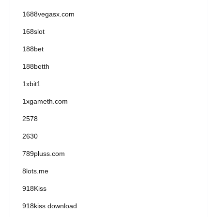
1688vegasx.com
168slot
188bet
188betth
1xbit1
1xgameth.com
2578
2630
789pluss.com
8lots.me
918Kiss
918kiss download