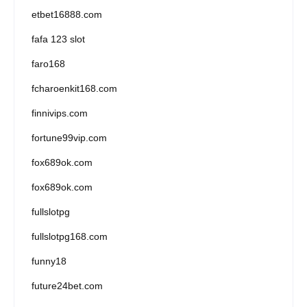
etbet16888.com
fafa 123 slot
faro168
fcharoenkit168.com
finnivips.com
fortune99vip.com
fox689ok.com
fox689ok.com
fullslotpg
fullslotpg168.com
funny18
future24bet.com