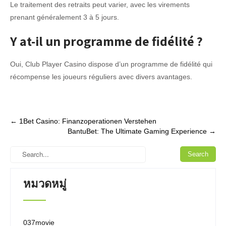
Le traitement des retraits peut varier, avec les virements
prenant généralement 3 à 5 jours.
Y at-il un programme de fidélité ?
Oui, Club Player Casino dispose d’un programme de fidélité qui
récompense les joueurs réguliers avec divers avantages.
Post
←
1Bet Casino: Finanzoperationen Verstehen
BantuBet: The Ultimate Gaming Experience
→
navigation
หมวดหมู่
037movie