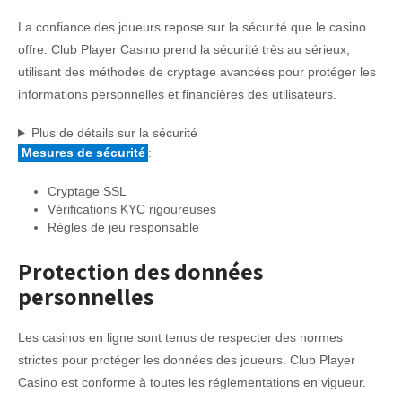
La confiance des joueurs repose sur la sécurité que le casino
offre. Club Player Casino prend la sécurité très au sérieux,
utilisant des méthodes de cryptage avancées pour protéger les
informations personnelles et financières des utilisateurs.
Plus de détails sur la sécurité
Mesures de sécurité
:
Cryptage SSL
Vérifications KYC rigoureuses
Règles de jeu responsable
Protection des données
personnelles
Les casinos en ligne sont tenus de respecter des normes
strictes pour protéger les données des joueurs. Club Player
Casino est conforme à toutes les réglementations en vigueur.