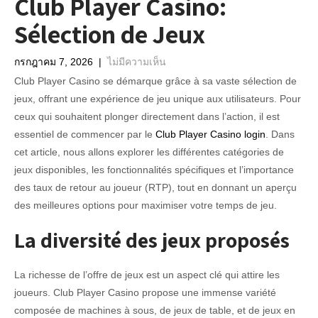
Club Player Casino:
Sélection de Jeux
กรกฎาคม 7, 2026
|
ไม่มีความเห็น
Club Player Casino se démarque grâce à sa vaste sélection de
jeux, offrant une expérience de jeu unique aux utilisateurs. Pour
ceux qui souhaitent plonger directement dans l’action, il est
essentiel de commencer par le
Club Player Casino login
. Dans
cet article, nous allons explorer les différentes catégories de
jeux disponibles, les fonctionnalités spécifiques et l’importance
des taux de retour au joueur (RTP), tout en donnant un aperçu
des meilleures options pour maximiser votre temps de jeu.
La diversité des jeux proposés
La richesse de l’offre de jeux est un aspect clé qui attire les
joueurs. Club Player Casino propose une immense variété
composée de machines à sous, de jeux de table, et de jeux en