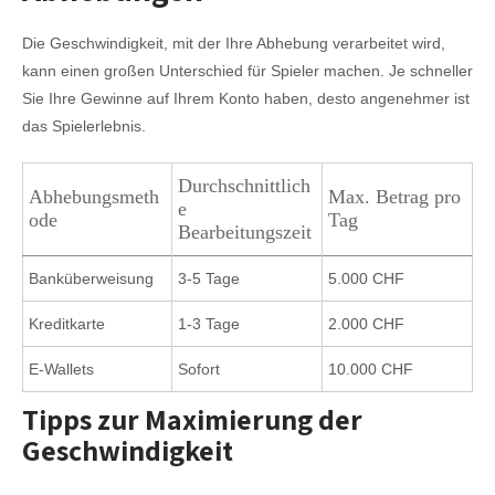
Die Geschwindigkeit, mit der Ihre Abhebung verarbeitet wird,
kann einen großen Unterschied für Spieler machen. Je schneller
Sie Ihre Gewinne auf Ihrem Konto haben, desto angenehmer ist
das Spielerlebnis.
Durchschnittlich
Abhebungsmeth
Max. Betrag pro
e
ode
Tag
Bearbeitungszeit
Banküberweisung
3-5 Tage
5.000 CHF
Kreditkarte
1-3 Tage
2.000 CHF
E-Wallets
Sofort
10.000 CHF
Tipps zur Maximierung der
Geschwindigkeit