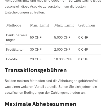
Abhebungslimits und mögliche Gebühren. Bei 1Bet Casino ist es
essenziell, diese Aspekte zu verstehen, um die besten
Entscheidungen zu treffen.
Methode
Min. Limit
Max. Limit
Gebühren
Banküberweis
50 CHF
5.000 CHF
0 CHF
ungen
Kreditkarten
30 CHF
2.000 CHF
0 CHF
E-Wallet
20 CHF
10.000 CHF
0 CHF
Transaktionsgebühren
Bei den meisten Methoden sind die Abhebungen gebührenfrei,
was einen weiteren Vorteil darstellt. Sehen Sie sich jedoch die
spezifischen Bedingungen der Zahlungsmethoden an.
Maximale Abhebesummen