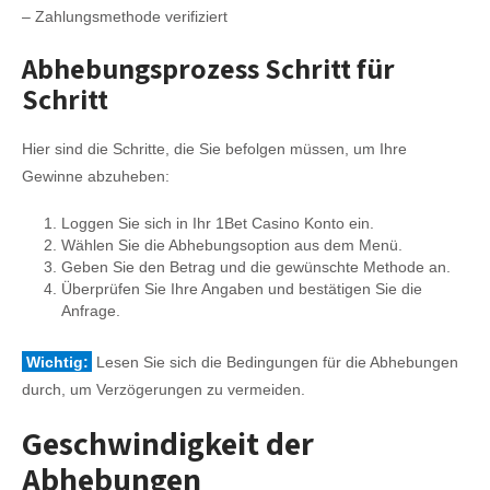
– Zahlungsmethode verifiziert
Abhebungsprozess Schritt für
Schritt
Hier sind die Schritte, die Sie befolgen müssen, um Ihre
Gewinne abzuheben:
Loggen Sie sich in Ihr 1Bet Casino Konto ein.
Wählen Sie die Abhebungsoption aus dem Menü.
Geben Sie den Betrag und die gewünschte Methode an.
Überprüfen Sie Ihre Angaben und bestätigen Sie die
Anfrage.
Wichtig:
Lesen Sie sich die Bedingungen für die Abhebungen
durch, um Verzögerungen zu vermeiden.
Geschwindigkeit der
Abhebungen