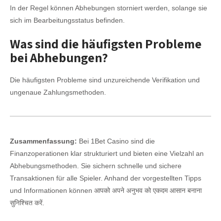
In der Regel können Abhebungen storniert werden, solange sie
sich im Bearbeitungsstatus befinden.
Was sind die häufigsten Probleme
bei Abhebungen?
Die häufigsten Probleme sind unzureichende Verifikation und
ungenaue Zahlungsmethoden.
Zusammenfassung:
Bei 1Bet Casino sind die
Finanzoperationen klar strukturiert und bieten eine Vielzahl an
Abhebungsmethoden. Sie sichern schnelle und sichere
Transaktionen für alle Spieler. Anhand der vorgestellten Tipps
und Informationen können आपको अपने अनुभव को एकदम आसान बनाना
सुनिश्चित करें.