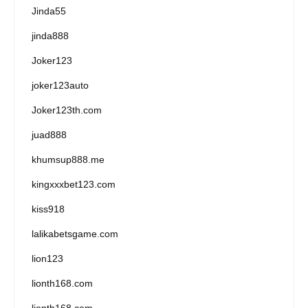
Jinda55
jinda888
Joker123
joker123auto
Joker123th.com
juad888
khumsup888.me
kingxxxbet123.com
kiss918
lalikabetsgame.com
lion123
lionth168.com