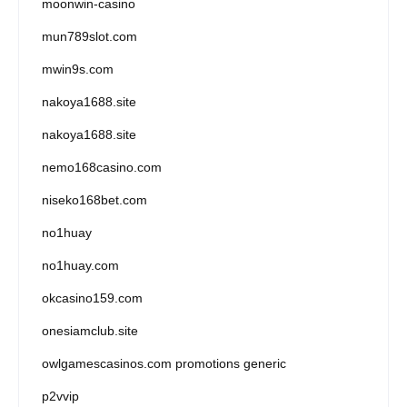
moonwin-casino
mun789slot.com
mwin9s.com
nakoya1688.site
nakoya1688.site
nemo168casino.com
niseko168bet.com
no1huay
no1huay.com
okcasino159.com
onesiamclub.site
owlgamescasinos.com promotions generic
p2vvip