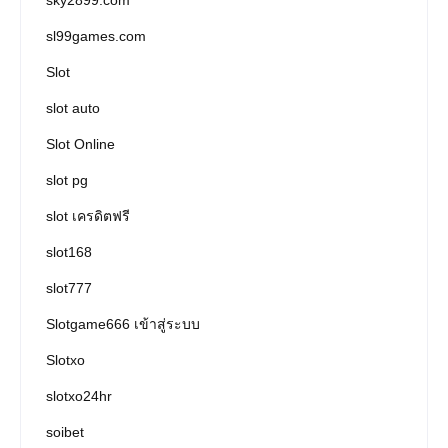
sky2899.com
sl99games.com
Slot
slot auto
Slot Online
slot pg
slot เครดิตฟรี
slot168
slot777
Slotgame666 เข้าสู่ระบบ
Slotxo
slotxo24hr
soibet