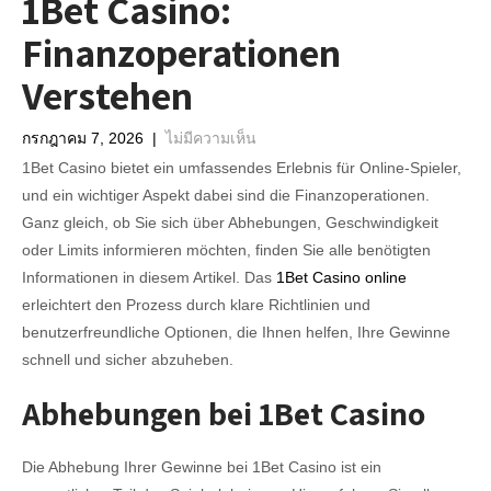
1Bet Casino:
Finanzoperationen
Verstehen
กรกฎาคม 7, 2026
|
ไม่มีความเห็น
1Bet Casino bietet ein umfassendes Erlebnis für Online-Spieler,
und ein wichtiger Aspekt dabei sind die Finanzoperationen.
Ganz gleich, ob Sie sich über Abhebungen, Geschwindigkeit
oder Limits informieren möchten, finden Sie alle benötigten
Informationen in diesem Artikel. Das
1Bet Casino online
erleichtert den Prozess durch klare Richtlinien und
benutzerfreundliche Optionen, die Ihnen helfen, Ihre Gewinne
schnell und sicher abzuheben.
Abhebungen bei 1Bet Casino
Die Abhebung Ihrer Gewinne bei 1Bet Casino ist ein