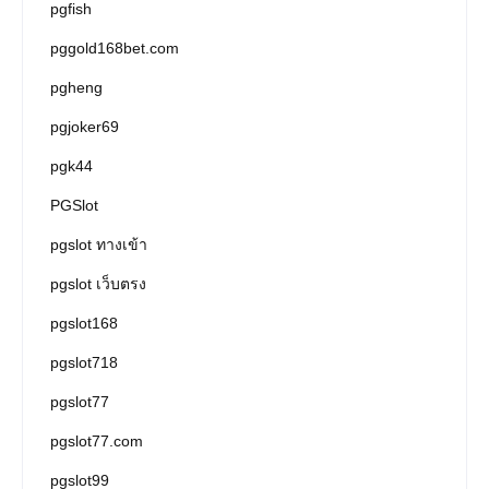
pgfish
pggold168bet.com
pgheng
pgjoker69
pgk44
PGSlot
pgslot ทางเข้า
pgslot เว็บตรง
pgslot168
pgslot718
pgslot77
pgslot77.com
pgslot99