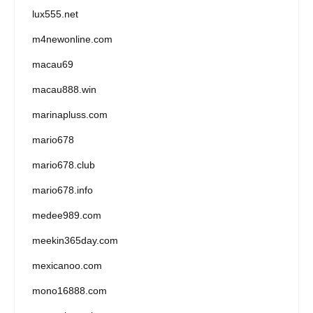
lux555.net
m4newonline.com
macau69
macau888.win
marinapluss.com
mario678
mario678.club
mario678.info
medee989.com
meekin365day.com
mexicanoo.com
mono16888.com