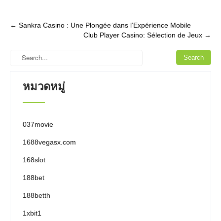
Post
←
Sankra Casino : Une Plongée dans l’Expérience Mobile
Club Player Casino: Sélection de Jeux
→
navigation
หมวดหมู่
037movie
1688vegasx.com
168slot
188bet
188betth
1xbit1