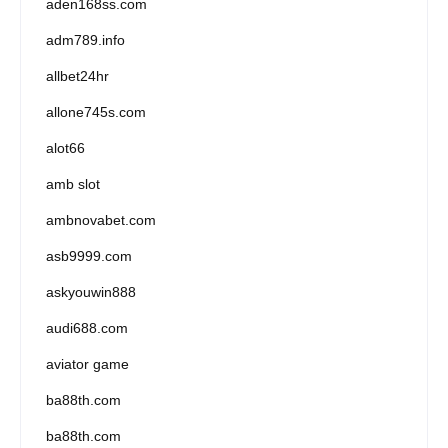
aden168ss.com
adm789.info
allbet24hr
allone745s.com
alot66
amb slot
ambnovabet.com
asb9999.com
askyouwin888
audi688.com
aviator game
ba88th.com
ba88th.com