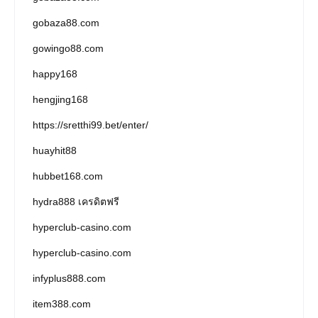
gobaza88.com
gowingo88.com
happy168
hengjing168
https://sretthi99.bet/enter/
huayhit88
hubbet168.com
hydra888 เครดิตฟรี
hyperclub-casino.com
hyperclub-casino.com
infyplus888.com
item388.com