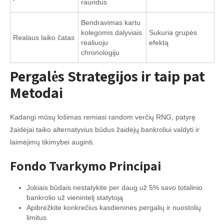
raundus
Bendravimas kartu
kolegomis dalyviais
Sukuria grupės
Realaus laiko čatas
realiuoju
efektą
chronologiju
Pergalės Strategijos ir taip pat
Metodai
Kadangi mūsų lošimas remiasi random verčių RNG, patyrę
žaidėjai taiko alternatyvius būdus žaidėjų bankroliui valdyti ir
laimėjimų tikimybei auginti.
Fondo Tvarkymo Principai
Jokiais būdais nestatykite per daug už 5% savo totalinio
bankrolio už vienintelį statytoją
Apibrėžkite konkrečius kasdienines pergalių ir nuostolių
limitus