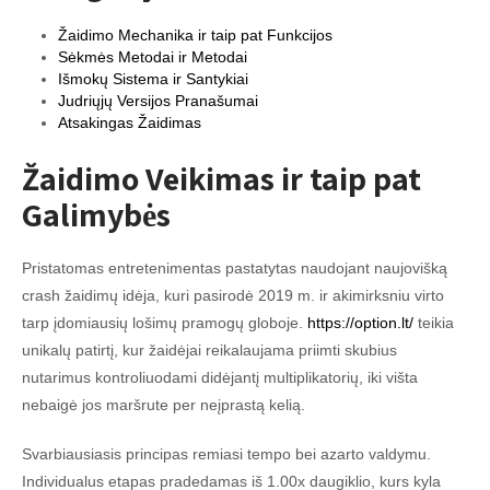
Žaidimo Mechanika ir taip pat Funkcijos
Sėkmės Metodai ir Metodai
Išmokų Sistema ir Santykiai
Judriųjų Versijos Pranašumai
Atsakingas Žaidimas
Žaidimo Veikimas ir taip pat
Galimybės
Pristatomas entretenimentas pastatytas naudojant naujovišką
crash žaidimų idėja, kuri pasirodė 2019 m. ir akimirksniu virto
tarp įdomiausių lošimų pramogų globoje.
https://option.lt/
teikia
unikalų patirtį, kur žaidėjai reikalaujama priimti skubius
nutarimus kontroliuodami didėjantį multiplikatorių, iki višta
nebaigė jos maršrute per neįprastą kelią.
Svarbiausiasis principas remiasi tempo bei azarto valdymu.
Individualus etapas pradedamas iš 1.00x daugiklio, kurs kyla