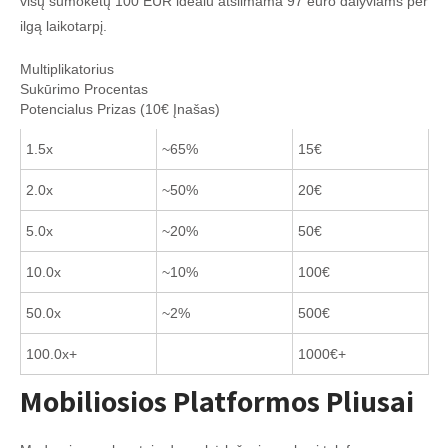
visų sumokėtų 100 EUR idealu atsiimama 97 euro dalyviams per
ilgą laikotarpį.
Multiplikatorius
Sukūrimo Procentas
Potencialus Prizas (10€ Įnašas)
1.5x
~65%
15€
2.0x
~50%
20€
5.0x
~20%
50€
10.0x
~10%
100€
50.0x
~2%
500€
100.0x+
1000€+
Mobiliosios Platformos Pliusai