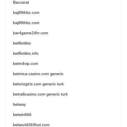
Baccarat
baj88thbz.com
baj88thbz.com
bar4game24hr.com
betflixtikto
betflixtikto.info
betm4vip.com
betmica-casino.com generic
betorizgiris.com generic turk
betrallicasino.com generic turk
betway
betwin666
betworld369hot.com