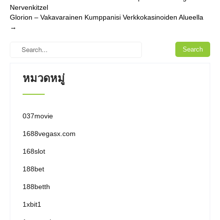
Nervenkitzel
navigation
Glorion – Vakavarainen Kumppanisi Verkkokasinoiden Alueella
→
หมวดหมู่
037movie
1688vegasx.com
168slot
188bet
188betth
1xbit1