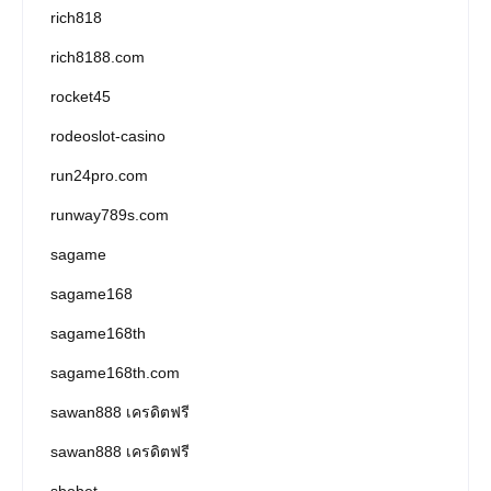
rich818
rich8188.com
rocket45
rodeoslot-casino
run24pro.com
runway789s.com
sagame
sagame168
sagame168th
sagame168th.com
sawan888 เครดิตฟรี
sawan888 เครดิตฟรี
sbobet