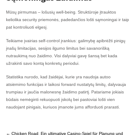
Mūsų pirmumas – lošusių well-being. Struktūroje įtrauktos
keliolika security priemonės, padedančios lošti sąmoningai ir taip
pat kontroliuoti elgesį.
Teikiame įvairias self-control įrankius: galimybę apibrėžti pinigų
įnašų limitacijas, sesijos ilgumo limitus bei savanorišką
nutraukimą nuo žaidimo. Visi dalyviai gavę šansą bet kada
užrakinti savo kontą konkretų periodui.
Statistika nurodo, kad žaidėjai, kurie yra naudoja autoo
atsiėmimo funkcijas ir laikosi forward nustatytų limitų, dalyvauja
trumpiau ir jaučia malonesnę žaidimo patirtį. Patariame jokiais
būdais nemėginti rekuopuoti įskolų bei pastoviai lošti vien
naudojant pinigais, kuriuos įmanote jums afforduoti prarasti.
Post
←
Chicken Road: Ein ultimative Casino-Spiel für Planung und