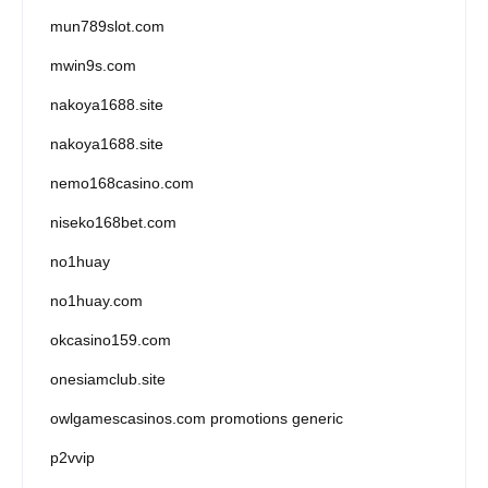
mun789slot.com
mwin9s.com
nakoya1688.site
nakoya1688.site
nemo168casino.com
niseko168bet.com
no1huay
no1huay.com
okcasino159.com
onesiamclub.site
owlgamescasinos.com promotions generic
p2vvip