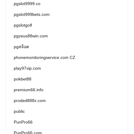
pgslot9999.co
pgslot999bets.com
pgslotgolf
pgzeus88win.com
pgสล็อต
phonemonitoringservice.com CZ
play97vip.com
pokbet88
premium66.info
proded888x.com
public
PunPro66
PunPro66.com