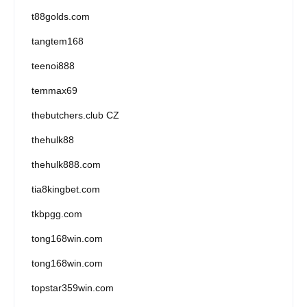
t88golds.com
tangtem168
teenoi888
temmax69
thebutchers.club CZ
thehulk88
thehulk888.com
tia8kingbet.com
tkbpgg.com
tong168win.com
tong168win.com
topstar359win.com