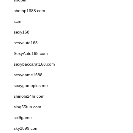
sbotop1688.com
scm
sexy168
sexyauto168
SexyAuto168.com
sexybaccarat168.com
sexygame1688
sexygameplus.me
shinobi24hr.com
sing55fun.com
six9game
sky2899.com