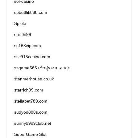
sol-casino
spbetflik888.com
Spiele
sretthi99
ss168vip.com
ssc915casino.com
ssgame666 เข้าสู่ระบบ ล่าสุด
stanmerhouse.co.uk
starrich99.com
stellabet789.com
sudyod888s.com
sunny9999club.net
SuperGame Slot