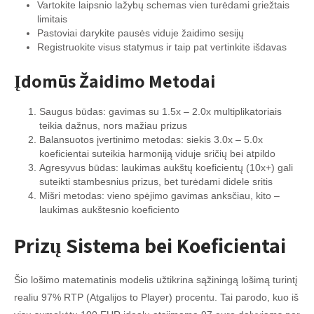
Vartokite laipsnio lažybų schemas vien turėdami griežtais
limitais
Pastoviai darykite pausės viduje žaidimo sesijų
Registruokite visus statymus ir taip pat vertinkite išdavas
Įdomūs Žaidimo Metodai
Saugus būdas: gavimas su 1.5x – 2.0x multiplikatoriais
teikia dažnus, nors mažiau prizus
Balansuotos įvertinimo metodas: siekis 3.0x – 5.0x
koeficientai suteikia harmoniją viduje sričių bei atpildo
Agresyvus būdas: laukimas aukštų koeficientų (10x+) gali
suteikti stambesnius prizus, bet turėdami didele sritis
Mišri metodas: vieno spėjimo gavimas anksčiau, kito –
laukimas aukštesnio koeficiento
Prizų Sistema bei Koeficientai
Šio lošimo matematinis modelis užtikrina sąžiningą lošimą turintį
realiu 97% RTP (Atgalijos to Player) procentu. Tai parodo, kuo iš