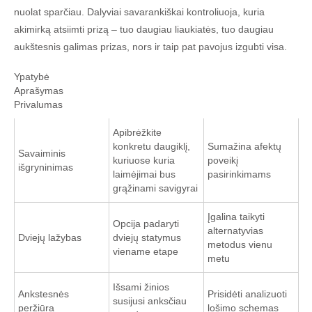
nuolat sparčiau. Dalyviai savarankiškai kontroliuoja, kuria
akimirką atsiimti prizą – tuo daugiau liaukiatės, tuo daugiau
aukštesnis galimas prizas, nors ir taip pat pavojus izgubti visa.
Ypatybė
Aprašymas
Privalumas
Apibrėžkite
konkretu daugiklį,
Sumažina afektų
Savaiminis
kuriuose kuria
poveikį
išgryninimas
laimėjimai bus
pasirinkimams
grąžinami savigyrai
Įgalina taikyti
Opcija padaryti
alternatyvias
Dviejų lažybas
dviejų statymus
metodus vienu
viename etape
metu
Išsami žinios
Ankstesnės
Prisidėti analizuoti
susijusi anksčiau
peržiūra
lošimo schemas