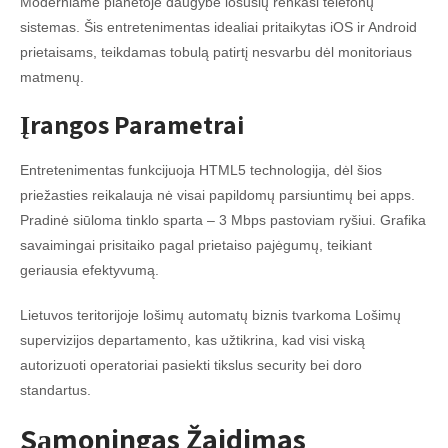
Moderniame planetoje daugybė lošusių renkasi telefonų
sistemas. Šis entretenimentas idealiai pritaikytas iOS ir Android
prietaisams, teikdamas tobulą patirtį nesvarbu dėl monitoriaus
matmenų.
Įrangos Parametrai
Entretenimentas funkcijuoja HTML5 technologija, dėl šios
priežasties reikalauja nė visai papildomų parsiuntimų bei apps.
Pradinė siūloma tinklo sparta – 3 Mbps pastoviam ryšiui. Grafika
savaimingai prisitaiko pagal prietaiso pajėgumų, teikiant
geriausia efektyvumą.
Lietuvos teritorijoje lošimų automatų biznis tvarkoma Lošimų
supervizijos departamento, kas užtikrina, kad visi viską
autorizuoti operatoriai pasiekti tikslus security bei doro
standartus.
Sąmoningas Žaidimas