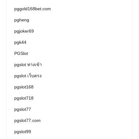
pggold168bet.com
pgheng
pgjoker69
pgk44
PGSlot
pgslot ทางเข้า
pgslot เว็บตรง
pgslot168
pgslot718
pgslot77
pgslot77.com
pgslot99