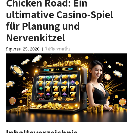
Chicken Road: Ein
ultimative Casino-Spiel
für Planung und
Nervenkitzel
มิถุนายน 25, 2026
|
ไม่มีความเห็น
Inhaltsverzeichnis