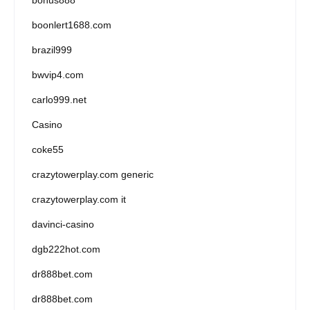
bonus888
boonlert1688.com
brazil999
bwvip4.com
carlo999.net
Casino
coke55
crazytowerplay.com generic
crazytowerplay.com it
davinci-casino
dgb222hot.com
dr888bet.com
dr888bet.com