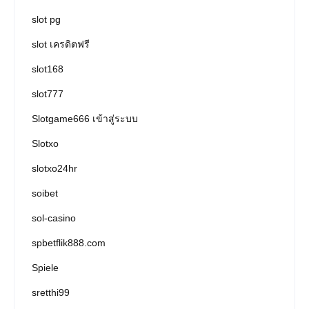
slot pg
slot เครดิตฟรี
slot168
slot777
Slotgame666 เข้าสู่ระบบ
Slotxo
slotxo24hr
soibet
sol-casino
spbetflik888.com
Spiele
sretthi99