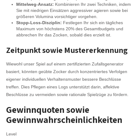
Mittelweg-Ansatz:
Kombinieren Ihr zwei Techniken, indem
Sie mit niedrigen Einsätzen aggressiver agieren sowie bei
größeren Volumina vorsichtiger vorgehen.
Stopp-Loss-Disziplin:
Festlegen Ihr sich ein tägliches
Maximum von höchstens 20% des Gesamtbudgets und
abbrechen Ihr das Zocken, sobald dies erzielt ist.
Zeitpunkt sowie Mustererkennung
Wiewohl unser Spiel auf einem zertifizierten Zufallsgenerator
basiert, könnten geübte Zocker durch konzentriertes Verfolgen
eigener individuellen Verhaltensmuster bessere Beschlüsse
treffen. Dies Pflegen eines Logs unterstützt darin, affektive
Beschlüsse zu vermeiden sowie rationale Spielzüge zu fördern.
Gewinnquoten sowie
Gewinnwahrscheinlichkeiten
Level