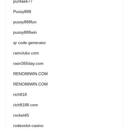
puntaek77
Pussy888
pussy888fun
pussy888win
qr code generator
ramclubx.com
rasri365day.com
RENO88WIN.COM
RENO88WIN.COM
rich818
rich8188.com
rocket45
rodeoslot-casino