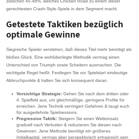
zwischen 45-48%, welches Chicken Road zu einem dieser
gerechtesten Crash-Style-Spiele in dem Segment macht.
Getestete Taktiken bezüglich
optimale Gewinne
Siegreiche Spieler verstehen, daß dieses Titel mehr benötigt als
bloßes Glück. Eine wohlüberlegte Methodik vermag einen
Unterschied von Triumph sowie Scheitern ausmachen. Die
wichtigste Regel heißt: Festlegen Sie vor Spielstart eindeutige
Abbruchpunkte & halten Sie sich konsequent daran.
Vorsichtige Strategie:
Gehen Sie nach dem dritten oder
4. Spielfeld aus, um gleichmäßige, geringere Profite für
erreichen. Jene Technik verringert Gefahren & taugt euch
für ausgedehnte Spielsessions.
Progressive Taktik:
Steigern Sie einen Wetteinsatz
graduell nach Verlusten & reduzieren Sie diesen nach
Gewinnen. Jene Methode benötigt ein größeres
Initialkapital, vermag aber perspektivisch ertragreich sein.