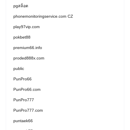
pgสล็อต
phonemonitoringservice.com CZ
play97vip.com
pokbet88
premium66.info
proded888x.com
public
PunPro66
PunPro66.com
PunPro777
PunPro777.com
puntaek66