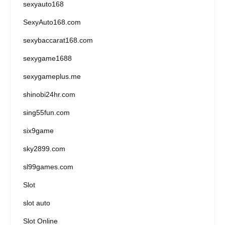
sexyauto168
SexyAuto168.com
sexybaccarat168.com
sexygame1688
sexygameplus.me
shinobi24hr.com
sing55fun.com
six9game
sky2899.com
sl99games.com
Slot
slot auto
Slot Online