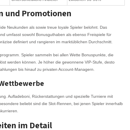
m und Promotionen
eide Neukunden als sowie treue loyale Spieler belohnt. Das
 und umfasst sowohl Bonusguthaben als ebenso Freispiele für
äzise definiert und rangieren im marktüblichen Durchschnitt.
ueprogramm. Spieler sammeln bei allen Wette Bonuspunkte, die
gelöst werden können. Je höher die gewonnene VIP-Stufe, desto
szahlungen bis hinauf zu privaten Account-Managern.
 Wettbewerbe
g. Aufladeboni, Rückerstattungen und spezielle Turniere mit
esondere beliebt sind die Slot-Rennen, bei jenen Spieler innerhalb
kurrieren.
iten im Detail