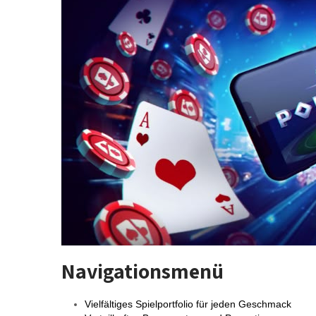
Navigationsmenü
Vielfältiges Spielportfolio für jeden Geschmack