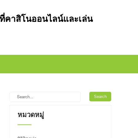
ี่คาสิโนออนไลน์และเล่น
หมวดหมู่