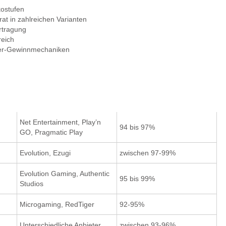
kostufen
rat in zahlreichen Varianten
rtragung
reich
ster-Gewinnmechaniken
Net Entertainment, Play’n
94 bis 97%
GO, Pragmatic Play
Evolution, Ezugi
zwischen 97-99%
Evolution Gaming, Authentic
95 bis 99%
Studios
Microgaming, RedTiger
92-95%
Unterschiedliche Anbieter
zwischen 93-96%