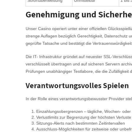
Sofortüberweisung
Unmittelbar
1 bis
Genehmigung und Sicherhe
Unser Casino operiert unter einer offiziellen Glücksspi
strenge Auflagen bezüglich Gerechtigkeit, Datenschutz u
geprüfte Tatsache und bestätigt die Vertrauenswürdigkei
Die IT- Infrastruktur gründet auf neuester SSL-Verschlüs
verschlüsselt übertragen und auf sicheren Servern archi
Prüfungen unabhängiger Testlabore, die die Zufälligkeit d
Verantwortungsvolles Spielen
In der Rolle eines verantwortungsbewusster Provider stel
Einzahlungsobergrenzen – tägliche, Wochen- ode
Verlustlimits zur Begrenzung der höchsten Verluste
Sitzungs-Alerts nach bestimmten Zeitintervallen
Ausschluss-Möglichkeiten für zeitweise oder unbefr