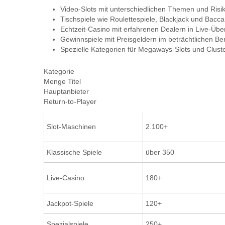
Video-Slots mit unterschiedlichen Themen und Risi
Tischspiele wie Roulettespiele, Blackjack und Bacca
Echtzeit-Casino mit erfahrenen Dealern in Live-Übe
Gewinnspiele mit Preisgeldern im beträchtlichen Be
Spezielle Kategorien für Megaways-Slots und Clu
Kategorie
Menge Titel
Hauptanbieter
Return-to-Player
Slot-Maschinen
2.100+
Klassische Spiele
über 350
Live-Casino
180+
Jackpot-Spiele
120+
Spezialspiele
250+