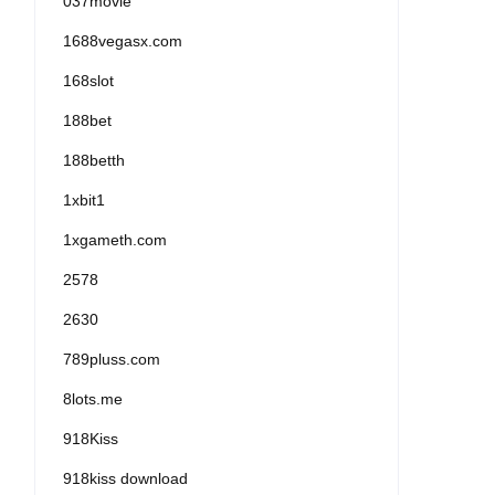
037movie
1688vegasx.com
168slot
188bet
188betth
1xbit1
1xgameth.com
2578
2630
789pluss.com
8lots.me
918Kiss
918kiss download