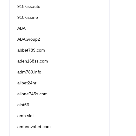
918kissauto
918kissme
ABA
ABAGroup2
abbet789.com
aden168ss.com
adm789.info
allbet24hr
allone745s.com
alot66
amb slot
ambnovabet.com