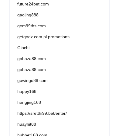
future24bet.com
gaojing888
gem99ths.com
getgodz.com pl promotions
Giochi
gobaza88.com
gobaza88.com
gowingo88.com
happy168
hengjing168
https://sretthi99.bet/enter/
huayhit88
hubbet168.com