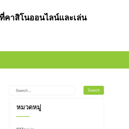
ี่คาสิโนออนไลน์และเล่น
หมวดหมู่