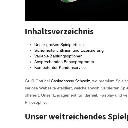
Inhaltsverzeichnis
Unser großes Spielportfolio
Sicherheitsrichtlinien und Lizenzierung
Variable Zahlungsoptionen
Ansprechendes Bonusprogramm
Kompetenter Kundenservice
Grüß Gott bei
Casinobossy Schweiz
, wo premium Spielsp
seriöse Webseite etabliert, welche sowohl versierten Spi
offeriert. Unser Engagement für Klarheit, Fairplay und 
Philosophie.
Unser weitreichendes Spiel