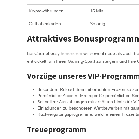
Kryptowährungen
15 Min.
Guthabenkarten
Sofortig
Attraktives Bonusprogram
Bei Casinobossy honorieren wir sowohl neue als auch tr
entwickelt, um Ihren Gaming-Spaß zu steigern und Ihre 
Vorzüge unseres VIP-Program
Besondere Reload-Boni mit erhöhten Prozentsätzen
Persönlicher Account-Manager für persönlichen Ser
Schnellere Auszahlungen mit erhöhten Limits für V
Einladungen zu besonderen Wettbewerben mit garan
Rückvergütungsprogramme, welche einen Prozentsat
Treueprogramm