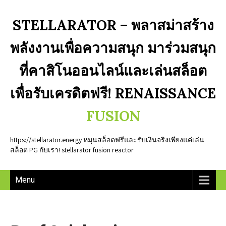
STELLARATOR – พลาสม่าสร้าง
พลังงานเพื่อความสนุก มาร่วมสนุก
ที่คาสิโนออนไลน์และเล่นสล็อต
เพื่อรับเครดิตฟรี! RENAISSANCE
FUSION
https://stellarator.energy หมุนสล็อตฟรีและรับเงินจริงเพียงแค่เล่น
สล็อต PG กับเรา! stellarator fusion reactor
Menu