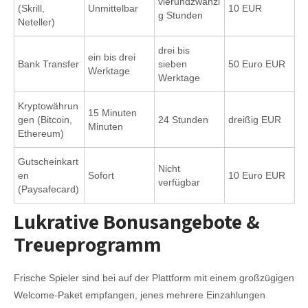
vierundzwanzi
(Skrill,
Unmittelbar
10 EUR
g Stunden
Neteller)
drei bis
ein bis drei
Bank Transfer
sieben
50 Euro EUR
Werktage
Werktage
Kryptowährun
15 Minuten
gen (Bitcoin,
24 Stunden
dreißig EUR
Minuten
Ethereum)
Gutscheinkart
Nicht
en
Sofort
10 Euro EUR
verfügbar
(Paysafecard)
Lukrative Bonusangebote &
Treueprogramm
Frische Spieler sind bei auf der Plattform mit einem großzügigen
Welcome-Paket empfangen, jenes mehrere Einzahlungen