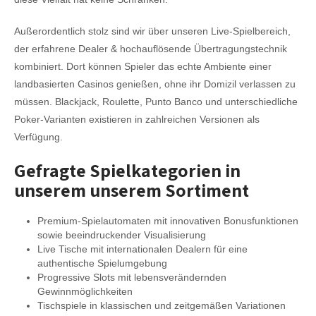
Außerordentlich stolz sind wir über unseren Live-Spielbereich,
der erfahrene Dealer & hochauflösende Übertragungstechnik
kombiniert. Dort können Spieler das echte Ambiente einer
landbasierten Casinos genießen, ohne ihr Domizil verlassen zu
müssen. Blackjack, Roulette, Punto Banco und unterschiedliche
Poker-Varianten existieren in zahlreichen Versionen als
Verfügung.
Gefragte Spielkategorien in
unserem unserem Sortiment
Premium-Spielautomaten mit innovativen Bonusfunktionen
sowie beeindruckender Visualisierung
Live Tische mit internationalen Dealern für eine
authentische Spielumgebung
Progressive Slots mit lebensverändernden
Gewinnmöglichkeiten
Tischspiele in klassischen und zeitgemäßen Variationen