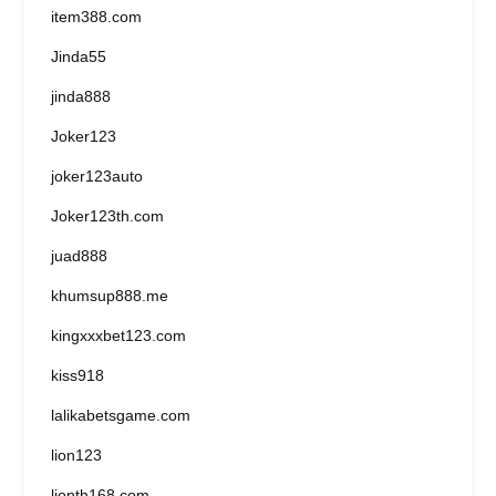
item388.com
Jinda55
jinda888
Joker123
joker123auto
Joker123th.com
juad888
khumsup888.me
kingxxxbet123.com
kiss918
lalikabetsgame.com
lion123
lionth168.com