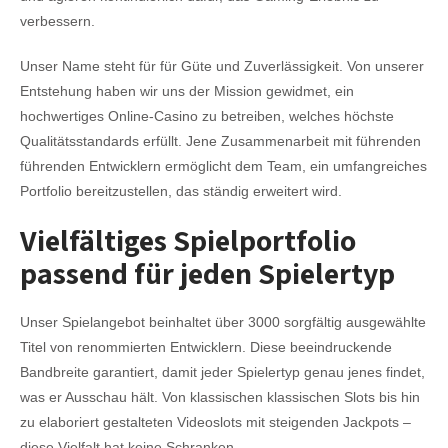
verbessern.
Unser Name steht für für Güte und Zuverlässigkeit. Von unserer
Entstehung haben wir uns der Mission gewidmet, ein
hochwertiges Online-Casino zu betreiben, welches höchste
Qualitätsstandards erfüllt. Jene Zusammenarbeit mit führenden
führenden Entwicklern ermöglicht dem Team, ein umfangreiches
Portfolio bereitzustellen, das ständig erweitert wird.
Vielfältiges Spielportfolio
passend für jeden Spielertyp
Unser Spielangebot beinhaltet über 3000 sorgfältig ausgewählte
Titel von renommierten Entwicklern. Diese beeindruckende
Bandbreite garantiert, damit jeder Spielertyp genau jenes findet,
was er Ausschau hält. Von klassischen klassischen Slots bis hin
zu elaboriert gestalteten Videoslots mit steigenden Jackpots –
diese Vielfalt hat keine Schranken.