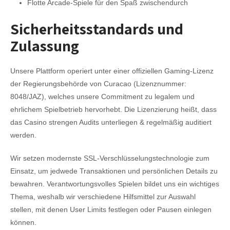
Flotte Arcade-Spiele für den Spaß zwischendurch
Sicherheitsstandards und
Zulassung
Unsere Plattform operiert unter einer offiziellen Gaming-Lizenz
der Regierungsbehörde von Curacao (Lizenznummer:
8048/JAZ), welches unsere Commitment zu legalem und
ehrlichem Spielbetrieb hervorhebt. Die Lizenzierung heißt, dass
das Casino strengen Audits unterliegen & regelmäßig auditiert
werden.
Wir setzen modernste SSL-Verschlüsselungstechnologie zum
Einsatz, um jedwede Transaktionen und persönlichen Details zu
bewahren. Verantwortungsvolles Spielen bildet uns ein wichtiges
Thema, weshalb wir verschiedene Hilfsmittel zur Auswahl
stellen, mit denen User Limits festlegen oder Pausen einlegen
können.