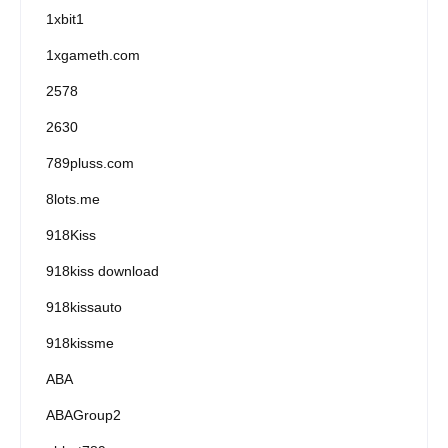
1xbit1
1xgameth.com
2578
2630
789pluss.com
8lots.me
918Kiss
918kiss download
918kissauto
918kissme
ABA
ABAGroup2