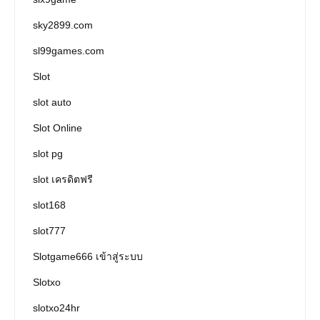
sky2899.com
sl99games.com
Slot
slot auto
Slot Online
slot pg
slot เครดิตฟรี
slot168
slot777
Slotgame666 เข้าสู่ระบบ
Slotxo
slotxo24hr