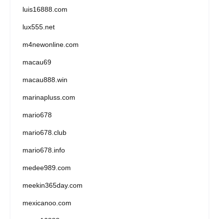
luis16888.com
lux555.net
m4newonline.com
macau69
macau888.win
marinapluss.com
mario678
mario678.club
mario678.info
medee989.com
meekin365day.com
mexicanoo.com