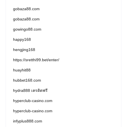
gobaza88.com
gobaza88.com
gowingo88.com
happy168
hengjing168
https://sretthi99.bet/enter/
huayhit88
hubbet168.com
hydra888 เครดิตฟรี
hyperclub-casino.com
hyperclub-casino.com
infyplus888.com