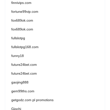
finnivips.com
fortune99vip.com
fox689ok.com
fox689ok.com
fullslotpg
fullslotpg168.com
funny18
future24bet.com
future24bet.com
gaojing888
gem99ths.com
getgodz.com pl promotions
Giochi