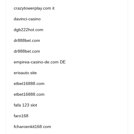
crazytowerplay.com it
davinci-casino
dgb222hot.com
dr888bet.com
dr888bet.com
empirea-casino-de.com DE
erisauto.site
etbet16888.com
etbet16888.com
fafa 123 slot
faro168
fcharoenkit168.com