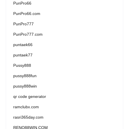
PunPro66
PunPro66.com
PunPro777
PunPro777.com
puntaek66
puntaek77
Pussy888
pussy888fun
pussy888win
qr code generator
ramclubx.com
rasri365day.com
RENO88WIN.COM