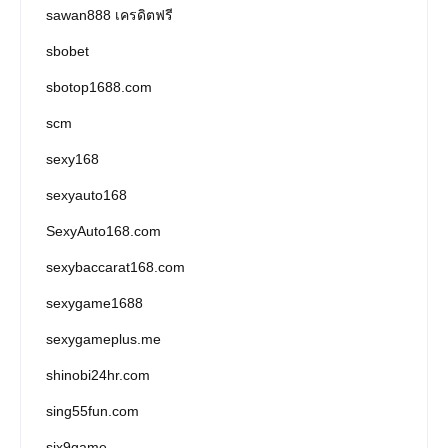
sawan888 เครดิตฟรี
sbobet
sbotop1688.com
scm
sexy168
sexyauto168
SexyAuto168.com
sexybaccarat168.com
sexygame1688
sexygameplus.me
shinobi24hr.com
sing55fun.com
six9game