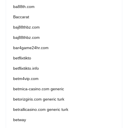
ba88th.com
Baccarat
baj88thbz.com
baj88thbz.com
bar4game24hr.com
betflixtikto
betflixtikto.info
betm4vip.com
betmica-casino.com generic
betorizgiris.com generic turk
betrallicasino.com generic turk
betway