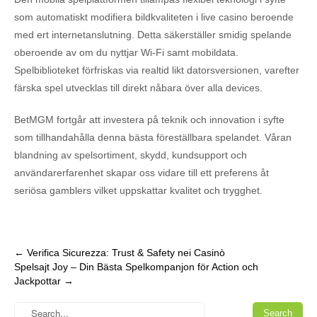
som automatiskt modifiera bildkvaliteten i live casino beroende
med ert internetanslutning. Detta säkerställer smidig spelande
oberoende av om du nyttjar Wi-Fi samt mobildata.
Spelbiblioteket förfriskas via realtid likt datorsversionen, varefter
färska spel utvecklas till direkt nåbara över alla devices.
BetMGM fortgår att investera på teknik och innovation i syfte
som tillhandahålla denna bästa föreställbara spelandet. Våran
blandning av spelsortiment, skydd, kundsupport och
användarerfarenhet skapar oss vidare till ett preferens åt
seriösa gamblers vilket uppskattar kvalitet och trygghet.
Post
←
Verifica Sicurezza: Trust & Safety nei Casinò
Spelsajt Joy – Din Bästa Spelkompanjon för Action och
navigation
Jackpottar
→