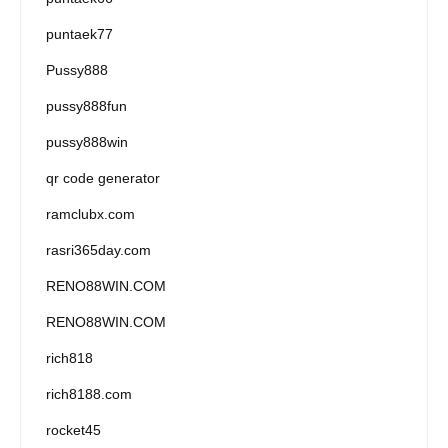
puntaek77
Pussy888
pussy888fun
pussy888win
qr code generator
ramclubx.com
rasri365day.com
RENO88WIN.COM
RENO88WIN.COM
rich818
rich8188.com
rocket45