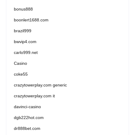
bonus888
boonlert1688.com
brazil999
bwvip4.com
carlo999.net
Casino
coke55
crazytowerplay.com generic
crazytowerplay.com it
davinci-casino
dgb222hot.com
dr888bet.com