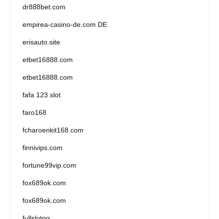
dr888bet.com
empirea-casino-de.com DE
erisauto.site
etbet16888.com
etbet16888.com
fafa 123 slot
faro168
fcharoenkit168.com
finnivips.com
fortune99vip.com
fox689ok.com
fox689ok.com
fullslotpg