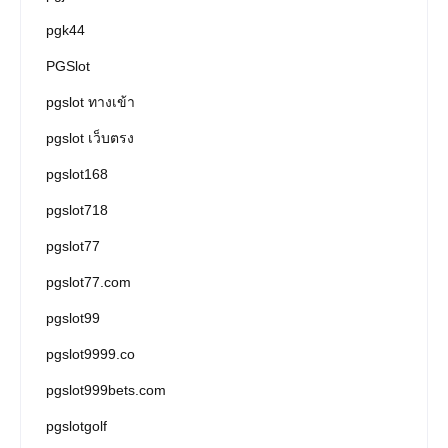
pgk44
PGSlot
pgslot ทางเข้า
pgslot เว็บตรง
pgslot168
pgslot718
pgslot77
pgslot77.com
pgslot99
pgslot9999.co
pgslot999bets.com
pgslotgolf