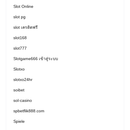
Slot Online
slot pg
slot เครดิตฟรี
slot168
slot777
Slotgame666 เข้าสู่ระบบ
Slotxo
slotxo24hr
soibet
sol-casino
spbetflik888.com
Spiele