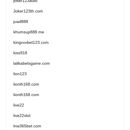
joker123auto
Joker123th.com
juad888
khumsup888.me
kingxxxbet123.com
kiss918
lalikabetsgame.com
lion123
lionth168.com
lionth168.com
live22
live22slot
lnw365bet.com