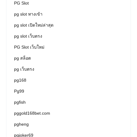
PG Slot
pg slot ทางเข้า
pg slot เปิดใหม่ล่าสุด
pg slot เว็บตรง
PG Slot เว็บใหม่
pg สล็อต
pg เว็บตรง
pg168
Pg99
pgfish
pggold168bet.com
pgheng
pgjoker69