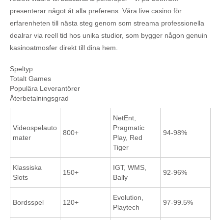
presenterar något åt alla preferens. Våra live casino för
erfarenheten till nästa steg genom som streama professionella
dealrar via reell tid hos unika studior, som bygger någon genuin
kasinoatmosfer direkt till dina hem.
Speltyp
Totalt Games
Populära Leverantörer
Återbetalningsgrad
NetEnt,
Videospelauto
Pragmatic
800+
94-98%
mater
Play, Red
Tiger
Klassiska
IGT, WMS,
150+
92-96%
Slots
Bally
Evolution,
Bordsspel
120+
97-99.5%
Playtech