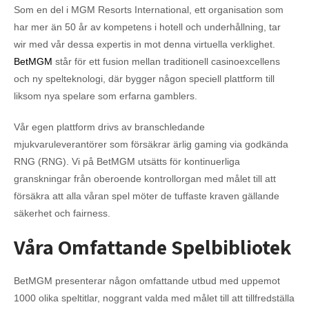
Som en del i MGM Resorts International, ett organisation som
har mer än 50 år av kompetens i hotell och underhållning, tar
wir med vår dessa expertis in mot denna virtuella verklighet.
BetMGM
står för ett fusion mellan traditionell casinoexcellens
och ny spelteknologi, där bygger någon speciell plattform till
liksom nya spelare som erfarna gamblers.
Vår egen plattform drivs av branschledande
mjukvaruleverantörer som försäkrar ärlig gaming via godkända
RNG (RNG). Vi på BetMGM utsätts för kontinuerliga
granskningar från oberoende kontrollorgan med målet till att
försäkra att alla våran spel möter de tuffaste kraven gällande
säkerhet och fairness.
Våra Omfattande Spelbibliotek
BetMGM presenterar någon omfattande utbud med uppemot
1000 olika speltitlar, noggrant valda med målet till att tillfredställa