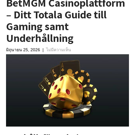
BetMGM Casinoplattform
– Ditt Totala Guide till
Gaming samt
Underhållning
มิถุนายน 25, 2026
|
ไม่มีความเห็น