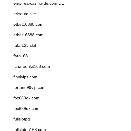
empirea-casino-de.com DE
erisauto.site
etbet16888.com
etbet16888.com
fafa 123 slot
faro168
fcharoenkit168.com
finnivips.com
fortune99vip.com
fox689ok.com
fox689ok.com
fullslotpg
fullslotpg168.com