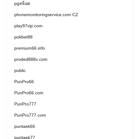
pgสล็อต
phonemonitoringservice.com CZ
play97vip.com
pokbet88
premium66.info
proded888x.com
public
PunPro66
PunPro66.com
PunPro777
PunPro777.com
puntaek66
puntaek77