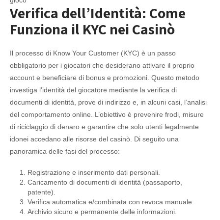
gioco
Verifica dell’Identità: Come
Funziona il KYC nei Casinò
Il processo di Know Your Customer (KYC) è un passo
obbligatorio per i giocatori che desiderano attivare il proprio
account e beneficiare di bonus e promozioni. Questo metodo
investiga l’identità del giocatore mediante la verifica di
documenti di identità, prove di indirizzo e, in alcuni casi, l’analisi
del comportamento online. L’obiettivo è prevenire frodi, misure
di riciclaggio di denaro e garantire che solo utenti legalmente
idonei accedano alle risorse del casinò. Di seguito una
panoramica delle fasi del processo:
Registrazione e inserimento dati personali.
Caricamento di documenti di identità (passaporto,
patente).
Verifica automatica e/combinata con revoca manuale.
Archivio sicuro e permanente delle informazioni.