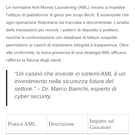
Le normative Anti-Money Laundering (AML) mirano a impedire
l’utilizzo di piattaforme di gioco per scopi illeciti. È essenziale che
ogni operazione finanziaria sia tracciata e documentata. L’analisi
delle transazioni più recenti, i pattern di deposito e prelievo,
nonché la confrontazione con database di fatture sospette,
permettono ai casinò di mantenere integrità e trasparenza. Oltre
alla conformità, la mera presenza di una strategia AML efficace
rafforza la fiducia degli utenti.
“Un casinò che investe in sistemi AML è un
investimento nella sicurezza futura del
settore.” – Dr. Marco Bianchi, esperto di
cyber security.
Impatto sul
Pratica AML
Descrizione
Giocatore