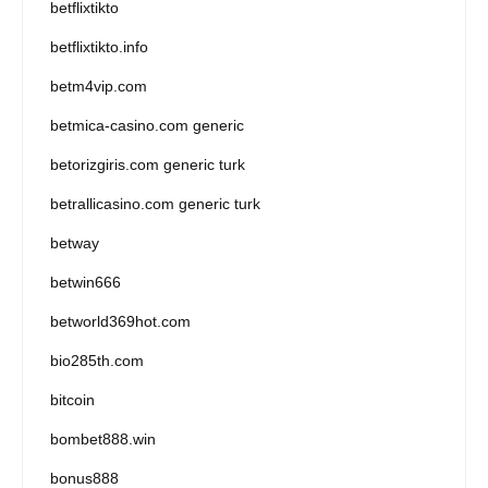
betflixtikto
betflixtikto.info
betm4vip.com
betmica-casino.com generic
betorizgiris.com generic turk
betrallicasino.com generic turk
betway
betwin666
betworld369hot.com
bio285th.com
bitcoin
bombet888.win
bonus888