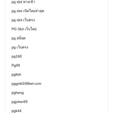
pg slot ทางเข้า
pg slot เปิดใหม่ล่าสุด
pg slot เว็บตรง
PG Slot เว็บใหม่
pg สล็อต
pg เว็บตรง
pg168
Pg99
pgfish
pggold168bet.com
pgheng
pgjoker69
pgk44