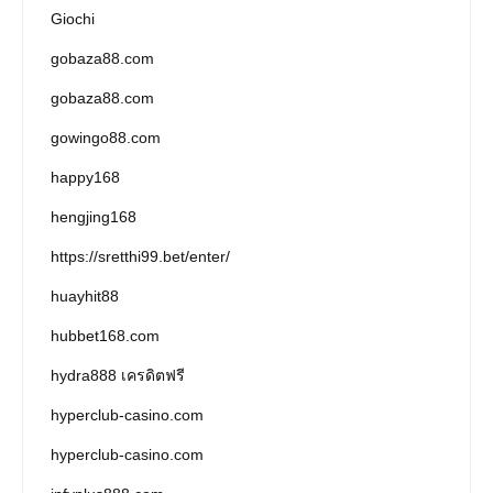
Giochi
gobaza88.com
gobaza88.com
gowingo88.com
happy168
hengjing168
https://sretthi99.bet/enter/
huayhit88
hubbet168.com
hydra888 เครดิตฟรี
hyperclub-casino.com
hyperclub-casino.com