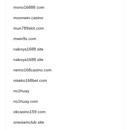
mono16888.com
moonwin-casino
mun789slot.com
mwin9s.com
nakoya1688.site
nakoya1688.site
nemo168casino.com
niseko168bet.com
no1huay
no1huay.com
okcasino159.com
onesiamclub.site