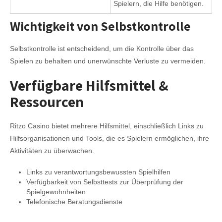
Spielern, die Hilfe benötigen.
Wichtigkeit von Selbstkontrolle
Selbstkontrolle ist entscheidend, um die Kontrolle über das
Spielen zu behalten und unerwünschte Verluste zu vermeiden.
Verfügbare Hilfsmittel &
Ressourcen
Ritzo Casino bietet mehrere Hilfsmittel, einschließlich Links zu
Hilfsorganisationen und Tools, die es Spielern ermöglichen, ihre
Aktivitäten zu überwachen.
Links zu verantwortungsbewussten Spielhilfen
Verfügbarkeit von Selbsttests zur Überprüfung der
Spielgewohnheiten
Telefonische Beratungsdienste