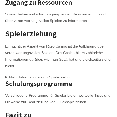
Zugang zu Ressourcen
Spieler haben einfachen Zugang zu den Ressourcen, um sich
über verantwortungsvolles Spielen zu informieren.
Spielerziehung
Ein wichtiger Aspekt von Ritzo Casino ist die Aufklärung über
verantwortungsvolles Spielen. Das Casino bietet zahlreiche
Informationen darüber, wie man Spaß hat und gleichzeitig sicher
bleibt.
Mehr Informationen zur Spielerziehung
Schulungsprogramme
Verschiedene Programme für Spieler bieten wertvolle Tipps und
Hinweise zur Reduzierung von Glücksspielrisiken.
Fazit zu