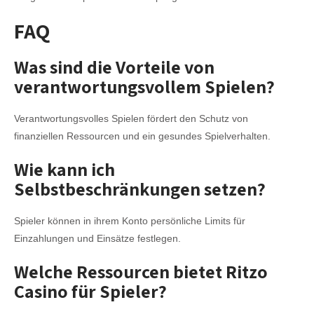
FAQ
Was sind die Vorteile von
verantwortungsvollem Spielen?
Verantwortungsvolles Spielen fördert den Schutz von
finanziellen Ressourcen und ein gesundes Spielverhalten.
Wie kann ich
Selbstbeschränkungen setzen?
Spieler können in ihrem Konto persönliche Limits für
Einzahlungen und Einsätze festlegen.
Welche Ressourcen bietet Ritzo
Casino für Spieler?