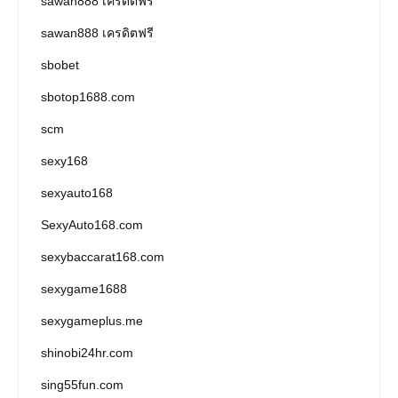
sawan888 เครดิตฟรี
sawan888 เครดิตฟรี
sbobet
sbotop1688.com
scm
sexy168
sexyauto168
SexyAuto168.com
sexybaccarat168.com
sexygame1688
sexygameplus.me
shinobi24hr.com
sing55fun.com