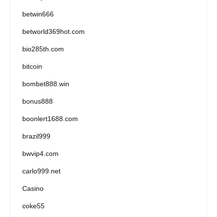
betwin666
betworld369hot.com
bio285th.com
bitcoin
bombet888.win
bonus888
boonlert1688.com
brazil999
bwvip4.com
carlo999.net
Casino
coke55