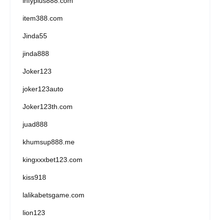
infyplus888.com
item388.com
Jinda55
jinda888
Joker123
joker123auto
Joker123th.com
juad888
khumsup888.me
kingxxxbet123.com
kiss918
lalikabetsgame.com
lion123