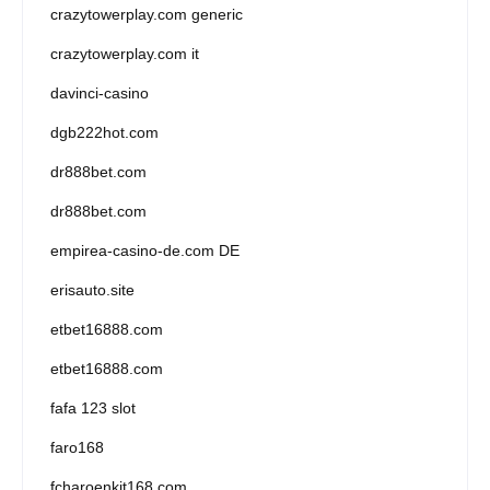
crazytowerplay.com generic
crazytowerplay.com it
davinci-casino
dgb222hot.com
dr888bet.com
dr888bet.com
empirea-casino-de.com DE
erisauto.site
etbet16888.com
etbet16888.com
fafa 123 slot
faro168
fcharoenkit168.com