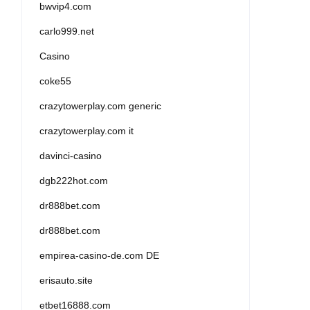
bwvip4.com
carlo999.net
Casino
coke55
crazytowerplay.com generic
crazytowerplay.com it
davinci-casino
dgb222hot.com
dr888bet.com
dr888bet.com
empirea-casino-de.com DE
erisauto.site
etbet16888.com