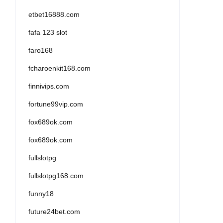
etbet16888.com
fafa 123 slot
faro168
fcharoenkit168.com
finnivips.com
fortune99vip.com
fox689ok.com
fox689ok.com
fullslotpg
fullslotpg168.com
funny18
future24bet.com