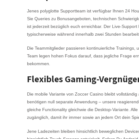
Jenes polyglotte Supportteam ist verfügbar Ihnen 24 Hou
Sie Queries zu Bonusangeboten, technischen Schwierigk
ist jederzeit bezüglich euch erreichbar. Der Live-Suppor
typischerweise während innerhalb zwei Stunden bearbeit
Die Teammitglieder passieren kontinuierliche Trainings,
Team legen hohen Fokus darauf, dass jegliche Frage er
bekommen.
Flexibles Gaming-Vergnüge
Die mobile Variante von Zoccer Casino bleibt vollständi
benötigen null separate Anwendung – unsere reagierende 
gleiche Functionality gleichwie die Desktop-Variante. A
zugänglich, damit ihr immer sowie an jedem Ort dein Sp
Jene Ladezeiten bleiben hinsichtlich beweglichen Devices
hinsichtlich Touch-Screens entwickelt. Sofern Du And