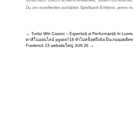
Du ein exzellentes portables Spielbank-Erlebnis, jenes nul
Post
←
Turbo Win Casino – Expertiză și Performanță în Lumea
คาสิโนออนไลน์ pgslot718 ทำไมสล็อตถึงยังเป็นเกมยอดฮิตข
navigation
Frederick 23 websiteใหญ่ JUN 26
→