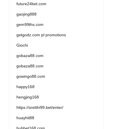
future24bet.com
gaojing888
gem99ths.com
getgodz.com pl promotions
Giochi
gobaza88.com
gobaza88.com
gowingo88.com
happy168
hengjing168
https://sretthi99.bet/enter/
huayhit88
hubbet168.com