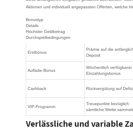
Aktionen und individuell angepassten Offerten, welche hi
Bonustyp
Details
Höchster Geldbetrag
Durchspielbedingungen
Prämie auf die anfänglic
Erstbonus
Deposit
Wöchentlich verfügbarer
Auflade-Bonus
Einzahlungsbonus
Cashback
Rückvergütung auf Defizi
Treuepunkte bezüglich
VIP-Programm
sämtliche Wette sammel
Verlässliche und variable 