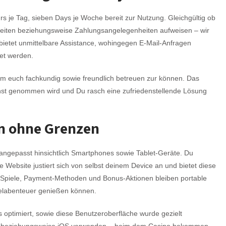
rs je Tag, sieben Days je Woche bereit zur Nutzung. Gleichgültig ob
eiten beziehungsweise Zahlungsangelegenheiten aufweisen – wir
t bietet unmittelbare Assistance, wohingegen E-Mail-Anfragen
et werden.
 um euch fachkundig sowie freundlich betreuen zur können. Das
nst genommen wird und Du rasch eine zufriedenstellende Lösung
n ohne Grenzen
g angepasst hinsichtlich Smartphones sowie Tablet-Geräte. Du
Website justiert sich von selbst deinem Device an und bietet diese
lle Spiele, Payment-Methoden und Bonus-Aktionen bleiben portable
ielabenteuer genießen können.
 optimiert, sowie diese Benutzeroberfläche wurde gezielt
roid beziehungsweise iOS verwenden – beim dem Casino bekommen