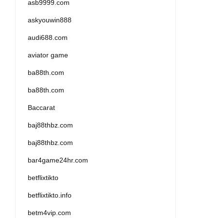
asb9999.com
askyouwin888
audi688.com
aviator game
ba88th.com
ba88th.com
Baccarat
baj88thbz.com
baj88thbz.com
bar4game24hr.com
betflixtikto
betflixtikto.info
betm4vip.com