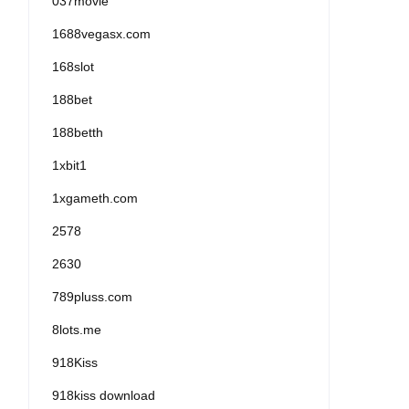
037movie
1688vegasx.com
168slot
188bet
188betth
1xbit1
1xgameth.com
2578
2630
789pluss.com
8lots.me
918Kiss
918kiss download