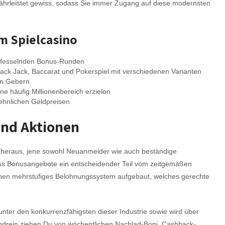
hrleistet gewiss, sodass Sie immer Zugang auf diese modernsten
m Spielcasino
s fesselnden Bonus-Runden
Black Jack, Baccarat und Pokerspiel mit verschiedenen Varianten
en Gebern
ne häufig Millionenbereich erzielen
hnlichen Geldpreisen
und Aktionen
ni heraus, jene sowohl Neuanmelder wie auch beständige
ss Bonusangebote ein entscheidender Teil vom zeitgemäßen
einen mehrstufiges Belohnungssystem aufgebaut, welches gerechte
ter den konkurrenzfähigsten dieser Industrie sowie wird über
endrein ziehen Du von wöchentlichen Nachlad-Boni, Cashback-