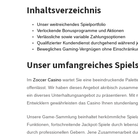
Inhaltsverzeichnis
Unser weitreichendes Spielportfolio
Verlockende Bonusprogramme und Aktionen
Verlässliche sowie variable Zahlungsoptionen
Qualifizierter Kundendienst durchgehend während j
Bewegliches Gaming-Vergnügen ohne Einschränku
Unser umfangreiches Spiel
Im
Zoccer Casino
wartet Sie eine beeindruckende Palett
offenlässt. Wir haben dieses Angebot akribisch zusamme
ein diverses Unterhaltungsangebot zu präsentieren. Mit
Entwicklern gewährleisten das Casino Ihnen stundenlan
Unsere Game-Sammlung beinhaltet herkömmliche Spiela
Funktionen, fortschreitende Jackpot-Spiele durch lebens
durch professionellen Gebern. Jene Zusammenarbeit dur