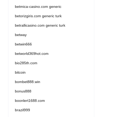
betmica-casino.com generic
betorizgiris.com generic turk
betrallicasino.com generic turk
betway
betwin666
betworld369hot.com
bio285th.com
bitcoin
bombet888.win
bonus888
boonlert1688.com
brazil999