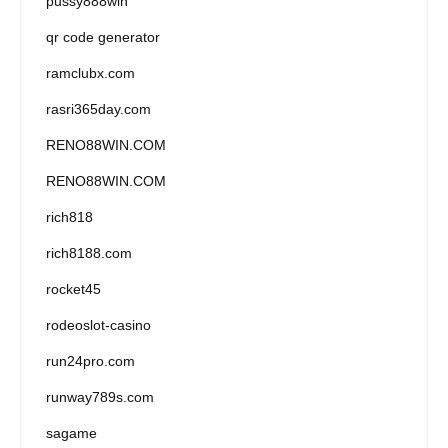
pussy888win
qr code generator
ramclubx.com
rasri365day.com
RENO88WIN.COM
RENO88WIN.COM
rich818
rich8188.com
rocket45
rodeoslot-casino
run24pro.com
runway789s.com
sagame