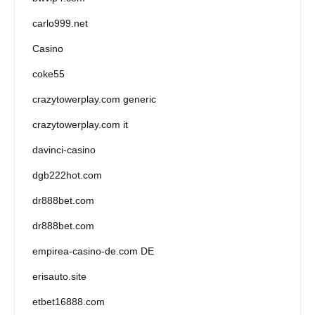
carlo999.net
Casino
coke55
crazytowerplay.com generic
crazytowerplay.com it
davinci-casino
dgb222hot.com
dr888bet.com
dr888bet.com
empirea-casino-de.com DE
erisauto.site
etbet16888.com