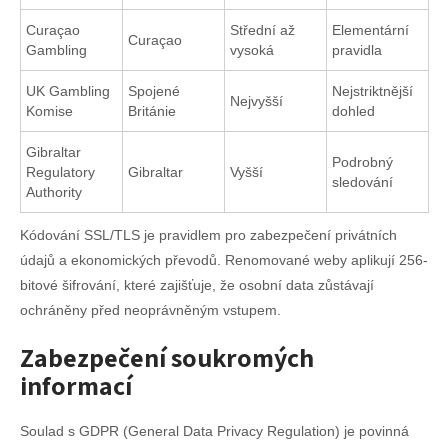
Curaçao
Střední až
Elementární
Curaçao
Gambling
vysoká
pravidla
UK Gambling
Spojené
Nejstriktnější
Nejvyšší
Komise
Británie
dohled
Gibraltar
Podrobný
Regulatory
Gibraltar
Vyšší
sledování
Authority
Kódování SSL/TLS je pravidlem pro zabezpečení privátních
údajů a ekonomických převodů. Renomované weby aplikují 256-
bitové šifrování, které zajišťuje, že osobní data zůstávají
ochráněny před neoprávněným vstupem.
Zabezpečení soukromých
informací
Soulad s GDPR (General Data Privacy Regulation) je povinná