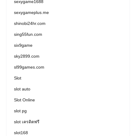
sexygame1688
sexygameplus.me
shinobi24hr.com
sing55fun.com
six9game
sky2899.com
sl99games.com
Slot
slot auto
Slot Online
slot pg
slot เครดิตฟรี
slot168