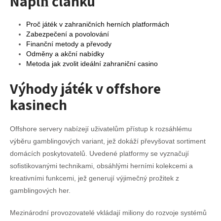
Náplň článku
Proč játék v zahraničních herních platformách
Zabezpečení a povolování
Finanční metody a převody
Odměny a akční nabídky
Metoda jak zvolit ideální zahraniční casino
Výhody játék v offshore
kasinech
Offshore servery nabízejí uživatelům přístup k rozsáhlému
výběru gamblingových variant, jež dokáží převyšovat sortiment
domácích poskytovatelů. Uvedené platformy se vyznačují
sofistikovanými technikami, obsáhlými herními kolekcemi a
kreativními funkcemi, jež generují výjimečný prožitek z
gamblingových her.
Mezinárodní provozovatelé vkládají miliony do rozvoje systémů