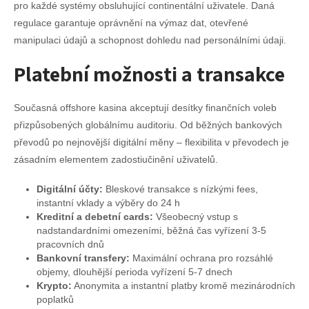
pro každé systémy obsluhující continentální uživatele. Daná
regulace garantuje oprávnění na výmaz dat, otevřené
manipulaci údajů a schopnost dohledu nad personálními údaji.
Platební možnosti a transakce
Současná offshore kasina akceptují desítky finančních voleb
přizpůsobených globálnímu auditoriu. Od běžných bankových
převodů po nejnovější digitální měny – flexibilita v převodech je
zásadním elementem zadostiučinění uživatelů.
Digitální účty:
Bleskové transakce s nízkými fees,
instantní vklady a výběry do 24 h
Kreditní a debetní cards:
Všeobecný vstup s
nadstandardními omezeními, běžná čas vyřízení 3-5
pracovních dnů
Bankovní transfery:
Maximální ochrana pro rozsáhlé
objemy, dlouhější perioda vyřízení 5-7 dnech
Krypto:
Anonymita a instantní platby kromě mezinárodních
poplatků