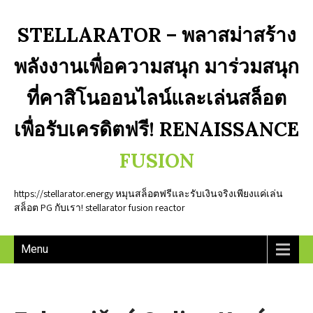
STELLARATOR – พลาสม่าสร้าง
พลังงานเพื่อความสนุก มาร่วมสนุก
ที่คาสิโนออนไลน์และเล่นสล็อต
เพื่อรับเครดิตฟรี! RENAISSANCE
FUSION
https://stellarator.energy หมุนสล็อตฟรีและรับเงินจริงเพียงแค่เล่น
สล็อต PG กับเรา! stellarator fusion reactor
Menu