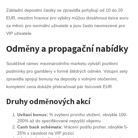
Základní depositní částky se zpravidla pohybují od 10 do 20
EUR, mezitím hranice pro výběry můžou dosáhnout tisíce euro
za měsíc pro normální uživatele a jsou často neomezené pro
VIP uživatele.
Odměny a propagační nabídky
Soutěživé rámec mezinárodního marketu vytváří pozitivní
podmínky pro gamblery v formě štědrých odměn. Vstupní sety
zpravidla spojují bonusy na deposity s volnými otočeními,
kompletní cena dokáže překračovat pár tisícovek EUR.
Druhy odměnových akcí
Uvítací bonus:
% zvýšení prvního vložení, obvykle 100-
200% až do specifikované nejvyšší objemu
Cash back schémata:
Vrácení podílu proher, obvykle 5-
25% v závislost na VIP pozici