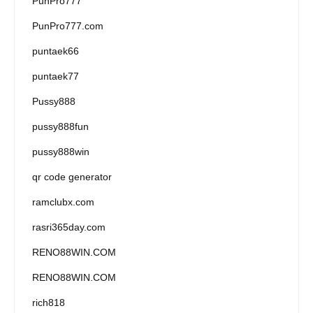
PunPro777
PunPro777.com
puntaek66
puntaek77
Pussy888
pussy888fun
pussy888win
qr code generator
ramclubx.com
rasri365day.com
RENO88WIN.COM
RENO88WIN.COM
rich818