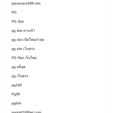
paramax1688.info
PG
PG Slot
pg slot ทางเข้า
pg slot เปิดใหม่ล่าสุด
pg slot เว็บตรง
PG Slot เว็บใหม่
pg สล็อต
pg เว็บตรง
pg168
Pg99
pgfish
pggold168bet.com