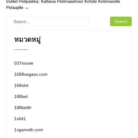
55Bet Pelipaikka: Kattava Pelimaailman Kohde Kotimaisille
Pelaajille
→
หมวดหมู่
037movie
1688vegasx.com
168slot
188bet
188betth
1xbit1
1xgameth.com