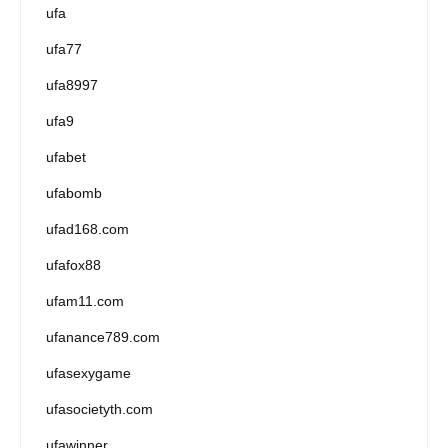
ufa
ufa77
ufa8997
ufa9
ufabet
ufabomb
ufad168.com
ufafox88
ufam11.com
ufanance789.com
ufasexygame
ufasocietyth.com
ufawinner