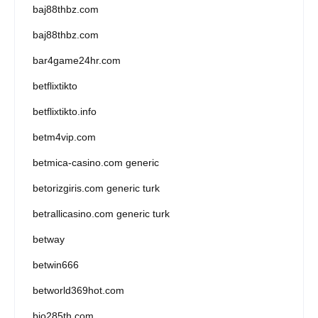
baj88thbz.com
baj88thbz.com
bar4game24hr.com
betflixtikto
betflixtikto.info
betm4vip.com
betmica-casino.com generic
betorizgiris.com generic turk
betrallicasino.com generic turk
betway
betwin666
betworld369hot.com
bio285th.com