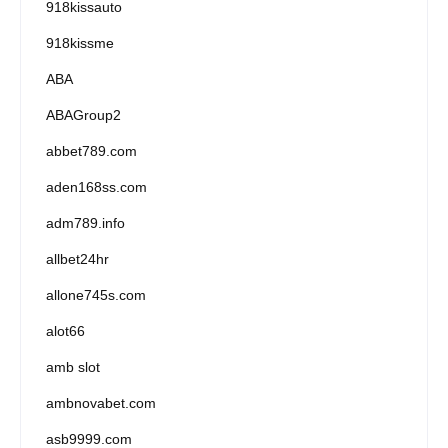
918kissauto
918kissme
ABA
ABAGroup2
abbet789.com
aden168ss.com
adm789.info
allbet24hr
allone745s.com
alot66
amb slot
ambnovabet.com
asb9999.com