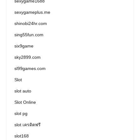
sexygame1688
sexygameplus.me
shinobi24hr.com
sing55fun.com
six9game
sky2899.com
sl99games.com
Slot
slot auto
Slot Online
slot pg
slot เครดิตฟรี
slot168