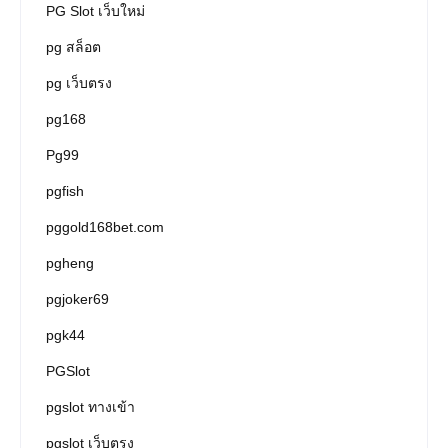
PG Slot เว็บใหม่
pg สล็อต
pg เว็บตรง
pg168
Pg99
pgfish
pggold168bet.com
pgheng
pgjoker69
pgk44
PGSlot
pgslot ทางเข้า
pgslot เว็บตรง