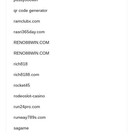
qr code generator
ramclubx.com
rasri365day.com
RENO88WIN.COM
RENO88WIN.COM
rich818
rich8188.com
rocket45
rodeoslot-casino
run24pro.com
runway789s.com
sagame