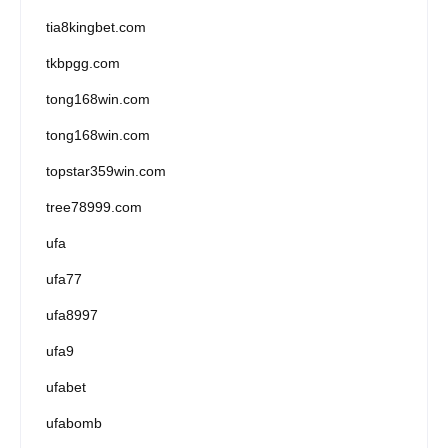
tia8kingbet.com
tkbpgg.com
tong168win.com
tong168win.com
topstar359win.com
tree78999.com
ufa
ufa77
ufa8997
ufa9
ufabet
ufabomb