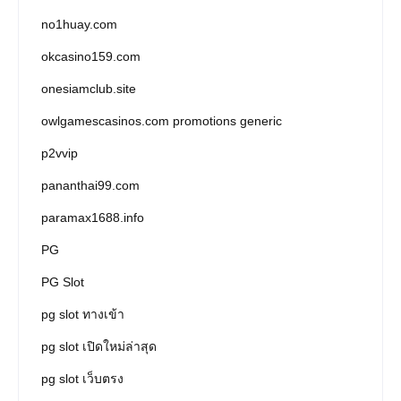
no1huay.com
okcasino159.com
onesiamclub.site
owlgamescasinos.com promotions generic
p2vvip
pananthai99.com
paramax1688.info
PG
PG Slot
pg slot ทางเข้า
pg slot เปิดใหม่ล่าสุด
pg slot เว็บตรง