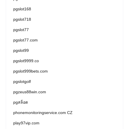
pgslot168
pgslot718
pgslot77
pgslot77.com
pgslot99
pgslot9999.co
pgslot999bets.com
pgslotgolf
pgzeus88win.com
pgสล็อต
phonemonitoringservice.com CZ
play97vip.com