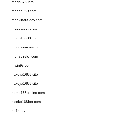
mario678.info
medee989.com
meekin365day.com
mexicanoo.com
mono16888.com
moonwin-casino
mun789slot.com
mwin9s.com
nakoya1688.site
nakoya1688.site
nemo168casino.com
niseko168bet.com
no1huay