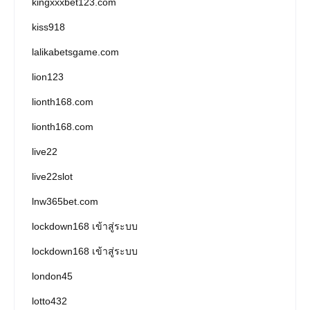
kingxxxbet123.com
kiss918
lalikabetsgame.com
lion123
lionth168.com
lionth168.com
live22
live22slot
lnw365bet.com
lockdown168 เข้าสู่ระบบ
lockdown168 เข้าสู่ระบบ
london45
lotto432