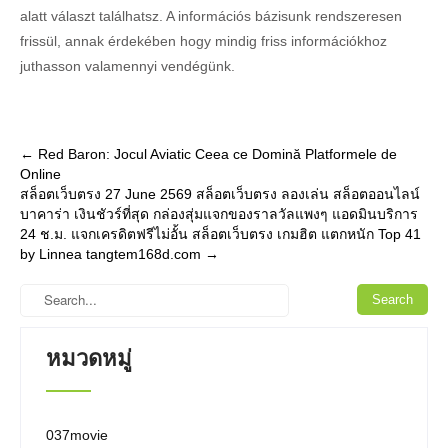
alatt választ találhatsz. A információs bázisunk rendszeresen
frissül, annak érdekében hogy mindig friss információkhoz
juthasson valamennyi vendégünk.
Post
←
Red Baron: Jocul Aviatic Ceea ce Domină Platformele de
Online
navigation
สล็อตเว็บตรง 27 June 2569 สล็อตเว็บตรง ลองเล่น สล็อตออนไลน์
บาคาร่า เงินชัวร์ที่สุด กล่องสุ่มแจกของราลวัลแพงๆ แอดมินบริการ
24 ช.ม. แจกเครดิตฟรีไม่อั้น สล็อตเว็บตรง เกมฮิต แตกหนัก Top 41
by Linnea tangtem168d.com
→
หมวดหมู่
037movie