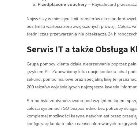
Przedpłacone vouchery
– Paysafecard przeznaczo
Najwyższy w miesiącu limit transferów dla standardowyc
bez limitu wartości zero zwiększonych prowizji. Całość 
średni czas przetwarzania nie przekracza 24 h roboczych
Serwis IT a także Obsługa K
Grupa pomocy klienta działa nieprzerwanie poprzez pełn
językiem PL. Zapewniamy kilka opcje kontaktu: chat po
sekund, pomoc mailowe oraz specjalną linię tel przeznac
200 tekstów wyjaśniających najczęstsze kwestie informat
Strona była zoptymalizowana pod względem kątem sprzęt
całości systemach SO bezpośrednio bez potrzeby ściąg
kompletnej możliwości kasyna natychmiast przez przegl
konfiguracji konta a także całości oferowanych rozgrywek