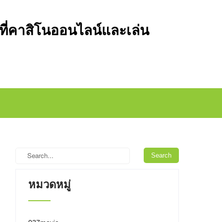
ี่คาสิโนออนไลน์และเล่น
หมวดหมู่