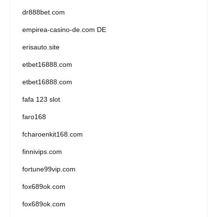
dr888bet.com
empirea-casino-de.com DE
erisauto.site
etbet16888.com
etbet16888.com
fafa 123 slot
faro168
fcharoenkit168.com
finnivips.com
fortune99vip.com
fox689ok.com
fox689ok.com