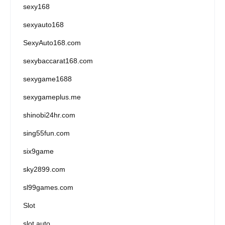
sexy168
sexyauto168
SexyAuto168.com
sexybaccarat168.com
sexygame1688
sexygameplus.me
shinobi24hr.com
sing55fun.com
six9game
sky2899.com
sl99games.com
Slot
slot auto