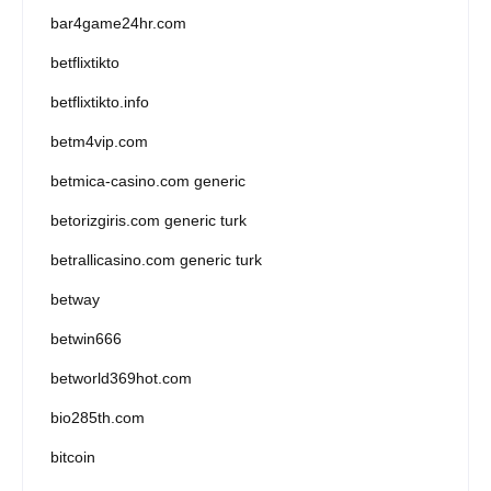
bar4game24hr.com
betflixtikto
betflixtikto.info
betm4vip.com
betmica-casino.com generic
betorizgiris.com generic turk
betrallicasino.com generic turk
betway
betwin666
betworld369hot.com
bio285th.com
bitcoin