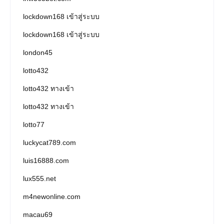
lockdown168 เข้าสู่ระบบ
lockdown168 เข้าสู่ระบบ
london45
lotto432
lotto432 ทางเข้า
lotto432 ทางเข้า
lotto77
luckycat789.com
luis16888.com
lux555.net
m4newonline.com
macau69