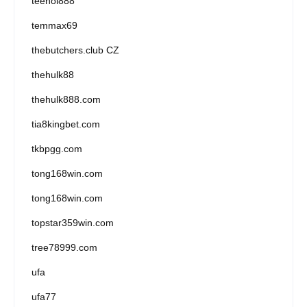
teenoi888
temmax69
thebutchers.club CZ
thehulk88
thehulk888.com
tia8kingbet.com
tkbpgg.com
tong168win.com
tong168win.com
topstar359win.com
tree78999.com
ufa
ufa77