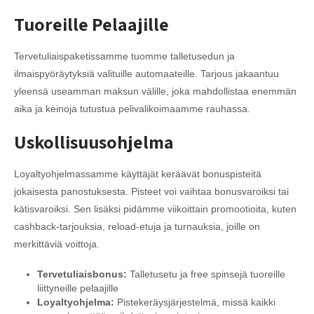
Tuoreille Pelaajille
Tervetuliaispaketissamme tuomme talletusedun ja
ilmaispyöräytyksiä valituille automaateille. Tarjous jakaantuu
yleensä useamman maksun välille, joka mahdollistaa enemmän
aika ja keinoja tutustua pelivalikoimaamme rauhassa.
Uskollisuusohjelma
Loyaltyohjelmassamme käyttäjät keräävät bonuspisteitä
jokaisesta panostuksesta. Pisteet voi vaihtaa bonusvaroiksi tai
kätisvaroiksi. Sen lisäksi pidämme viikoittain promootioita, kuten
cashback-tarjouksia, reload-etuja ja turnauksia, joille on
merkittäviä voittoja.
Tervetuliaisbonus:
Talletusetu ja free spinsejä tuoreille
liittyneille pelaajille
Loyaltyohjelma:
Pistekeräysjärjestelmä, missä kaikki