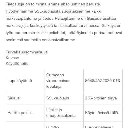
Tietosuoja on toiminnallemme absoluuttinen peruste.
Hyödynnämme SSL-suojausta suojataksemme kaikki
maksutapahtuma ja tiedot. Pelaajillamme on tilaisuus asettaa
maksurajoja, keskeytyksiä tai itsesulkua tarvittaessa. Selkeys on
työmme perusta: kaikki peliehdot, määräykset ja periaatteet ovat
avoimesti saatavilla verkkosivuillamme.
Turvallisuusominaisuus
Kuvaus
Käyttöönotto
Curaçaon
Lupakäytäntö
viranomaisen
8048/JAZ2020-013
lupakirja
Salaus
SSL-suojaus
256-bittinen turva
Limiitit ja
Hallittu pelailu
Käytettävissä tilillä
omapoissuljenta
GDPR-
Eurooppalainen