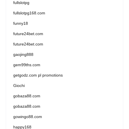
fullslotpg
fullslotpg168.com
funny18
future24bet.com
future24bet.com
gaojing888
gem99ths.com
getgodz.com pl promotions
Giochi
gobaza88.com
gobaza88.com
gowingo88.com
happy168