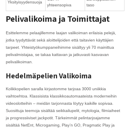
Yksityisyydensuoja
yhteensopiva
taso
Pelivalikoima ja Toimittajat
Esittelemme pelaajillemme laajan valikoiman erilaisia pelejä,
jotka tyydyttävät sekä aloittelijoiden että taitavien käyttäjien
tarpeet. Yhteistyökumppaneihimme sisältyy yli 70 mainittua
pelivalmistajaa, se takaa kattavan ja jatkuvasti kasvavan
pelivalikoiman.
Hedelmäpelien Valikoima
Kolikkopelien saralla kirjastomme tarjoaa 3000 uniikkia
vaihtoehtoa. Klassisista klassikkoautomaateista moderneihin
videoslotteihin – meidän tarjonnasta löytyy kaikille sopivaa.
Suosittuja teemoja sisältää seikkailupelit, mytologia, filmiaiheet
ja progressiiviset jackpotit. Tärkeimmät pelintarjoajamme
sisältää NetEnt, Microgaming, Play’n GO, Pragmatic Play ja