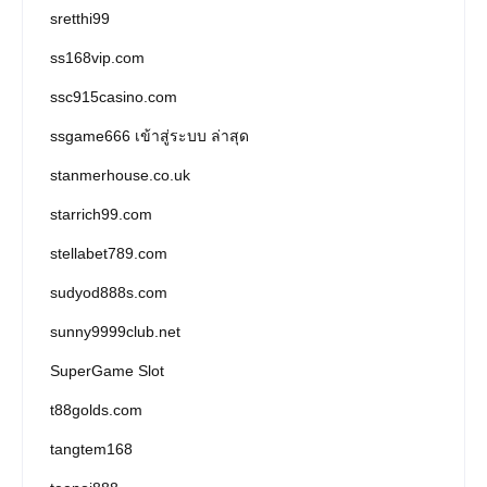
sretthi99
ss168vip.com
ssc915casino.com
ssgame666 เข้าสู่ระบบ ล่าสุด
stanmerhouse.co.uk
starrich99.com
stellabet789.com
sudyod888s.com
sunny9999club.net
SuperGame Slot
t88golds.com
tangtem168