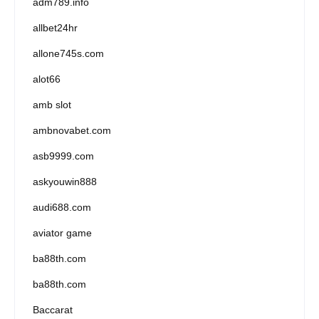
adm789.info
allbet24hr
allone745s.com
alot66
amb slot
ambnovabet.com
asb9999.com
askyouwin888
audi688.com
aviator game
ba88th.com
ba88th.com
Baccarat