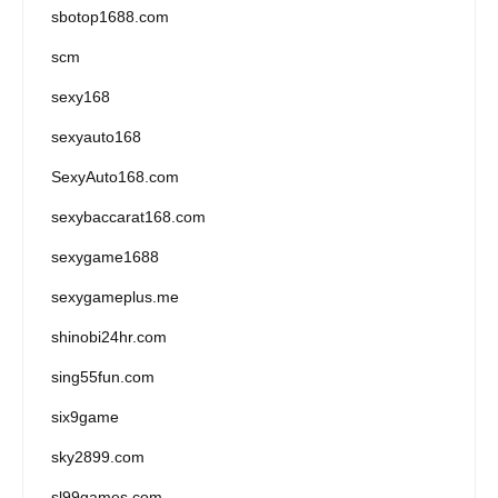
sbotop1688.com
scm
sexy168
sexyauto168
SexyAuto168.com
sexybaccarat168.com
sexygame1688
sexygameplus.me
shinobi24hr.com
sing55fun.com
six9game
sky2899.com
sl99games.com