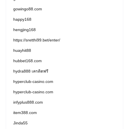
gowingo88.com
happy168
hengjing168
https://sretthi99.bet/enter/
huayhit88
hubbet168.com
hydra888 เครดิตฟรี
hyperclub-casino.com
hyperclub-casino.com
infyplus888.com
item388.com
Jinda55