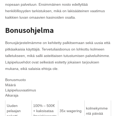
nopeaan palveluun. Ensimmäinen nosto edellyttää
henkilöllisyyden tarkistuksen, mikä on lakisääteinen vaatimus
kaikkien luvan omaavien kasinoiden osalta.
Bonusohjelma
Bonusjärjestelmämme on kehitetty palkitsemaan sekä uusia että
pitkäaikaisia käyttäjiä. Tervetuliaisbonus on lohkottu kolmeen
talletukseen, mikä sallii asteittaisen tutustumisen palveluihimme.
Läpipeluuehdot ovat selkeästi esitetty jokaisen tarjouksen
mukana, eikä salaisia ehtoja ole.
Bonusmuoto
Määrä
Läpipeluuvaatimus
Aikaraja
Uuden
100% – 500€
kolmekymme
pelaajan
+ kaksisataa
35x wagering
ntä päivää