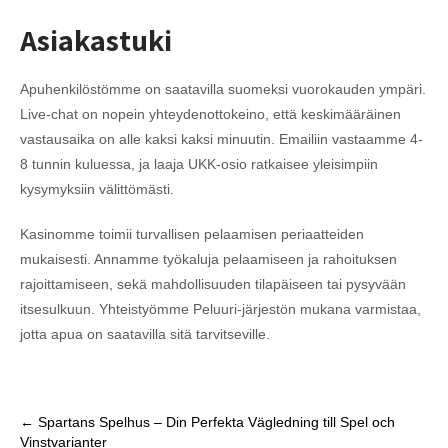
Asiakastuki
Apuhenkilöstömme on saatavilla suomeksi vuorokauden ympäri.
Live-chat on nopein yhteydenottokeino, että keskimääräinen
vastausaika on alle kaksi kaksi minuutin. Emailiin vastaamme 4-
8 tunnin kuluessa, ja laaja UKK-osio ratkaisee yleisimpiin
kysymyksiin välittömästi.
Kasinomme toimii turvallisen pelaamisen periaatteiden
mukaisesti. Annamme työkaluja pelaamiseen ja rahoituksen
rajoittamiseen, sekä mahdollisuuden tilapäiseen tai pysyvään
itsesulkuun. Yhteistyömme Peluuri-järjestön mukana varmistaa,
jotta apua on saatavilla sitä tarvitseville.
Post
←
Spartans Spelhus – Din Perfekta Vägledning till Spel och
Vinstvarianter