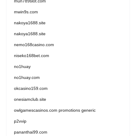
mun789slot.com
mwin9s.com
nakoya1688.site
nakoya1688.site
nemo168casino.com
niseko168bet.com
no1huay
no1huay.com
okcasino159.com
onesiamclub.site
owlgamescasinos.com promotions generic
p2vvip
pananthai99.com