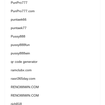
PunPro777
PunPro777.com
puntaek66
puntaek77
Pussy888
pussy888fun
pussy888win
qr code generator
ramclubx.com
rasri365day.com
RENO88WIN.COM
RENO88WIN.COM
rich818