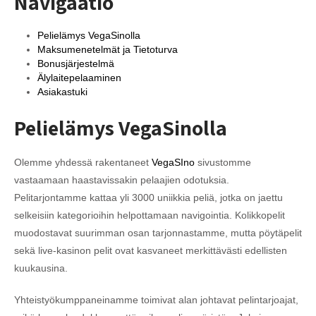
Navigaatio
Pelielämys VegaSinolla
Maksumenetelmät ja Tietoturva
Bonusjärjestelmä
Älylaitepelaaminen
Asiakastuki
Pelielämys VegaSinolla
Olemme yhdessä rakentaneet
VegaSIno
sivustomme
vastaamaan haastavissakin pelaajien odotuksia.
Pelitarjontamme kattaa yli 3000 uniikkia peliä, jotka on jaettu
selkeisiin kategorioihin helpottamaan navigointia. Kolikkopelit
muodostavat suurimman osan tarjonnastamme, mutta pöytäpelit
sekä live-kasinon pelit ovat kasvaneet merkittävästi edellisten
kuukausina.
Yhteistyökumppaneinamme toimivat alan johtavat pelintarjoajat,