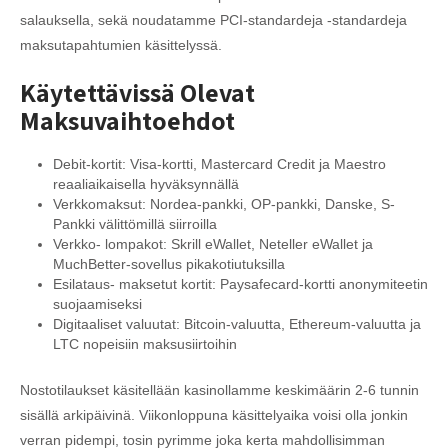
salauksella, sekä noudatamme PCI-standardeja -standardeja
maksutapahtumien käsittelyssä.
Käytettävissä Olevat
Maksuvaihtoehdot
Debit-kortit: Visa-kortti, Mastercard Credit ja Maestro
reaaliaikaisella hyväksynnällä
Verkkomaksut: Nordea-pankki, OP-pankki, Danske, S-
Pankki välittömillä siirroilla
Verkko- lompakot: Skrill eWallet, Neteller eWallet ja
MuchBetter-sovellus pikakotiutuksilla
Esilataus- maksetut kortit: Paysafecard-kortti anonymiteetin
suojaamiseksi
Digitaaliset valuutat: Bitcoin-valuutta, Ethereum-valuutta ja
LTC nopeisiin maksusiirtoihin
Nostotilaukset käsitellään kasinollamme keskimäärin 2-6 tunnin
sisällä arkipäivinä. Viikonloppuna käsittelyaika voisi olla jonkin
verran pidempi, tosin pyrimme joka kerta mahdollisimman