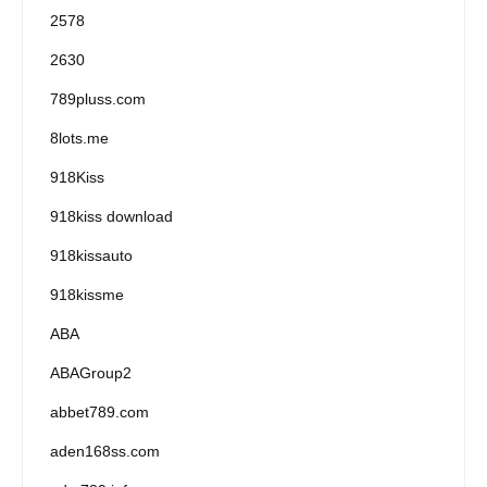
2578
2630
789pluss.com
8lots.me
918Kiss
918kiss download
918kissauto
918kissme
ABA
ABAGroup2
abbet789.com
aden168ss.com