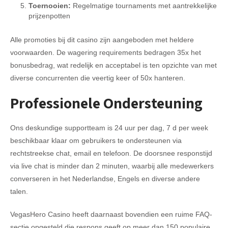
Toernooien:
Regelmatige tournaments met aantrekkelijke
prijzenpotten
Alle promoties bij dit casino zijn aangeboden met heldere
voorwaarden. De wagering requirements bedragen 35x het
bonusbedrag, wat redelijk en acceptabel is ten opzichte van met
diverse concurrenten die veertig keer of 50x hanteren.
Professionele Ondersteuning
Ons deskundige supportteam is 24 uur per dag, 7 d per week
beschikbaar klaar om gebruikers te ondersteunen via
rechtstreekse chat, email en telefoon. De doorsnee responstijd
via live chat is minder dan 2 minuten, waarbij alle medewerkers
converseren in het Nederlandse, Engels en diverse andere
talen.
VegasHero Casino heeft daarnaast bovendien een ruime FAQ-
sectie opgesteld die respons geeft op meer dan 150 populaire