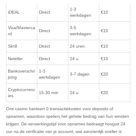
1-3
iDEAL
Direct
€10
werkdagen
Visa/Masterca
3-5
Direct
€10
rd
werkdagen
Skrill
Direct
24 uren
€10
Neteller
Direct
24 u
€10
Bankoverschri
1-3
3-7 dagen
€20
jving
werkdagen
Cryptocurrenc
15-30 min
24 u
€20
ies
Ons casino hanteert 0 transactiekosten voor deposits of
opnamen, waardoor spelers het gehele bedrag van hun winsten
krijgen. De verwerkingstijd voor opnames bedraagt hooguit 24
uur na de verificatie van je account, wat aanzienlijk sneller is