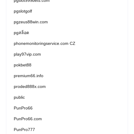
pgslot999bets.com
pgslotgolf
pgzeus88win.com
pgสล็อต
phonemonitoringservice.com CZ
play97vip.com
pokbet88
premium66.info
proded888x.com
public
PunPro66
PunPro66.com
PunPro777