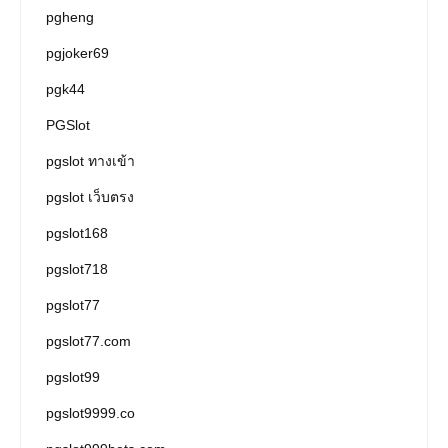
pgheng
pgjoker69
pgk44
PGSlot
pgslot ทางเข้า
pgslot เว็บตรง
pgslot168
pgslot718
pgslot77
pgslot77.com
pgslot99
pgslot9999.co