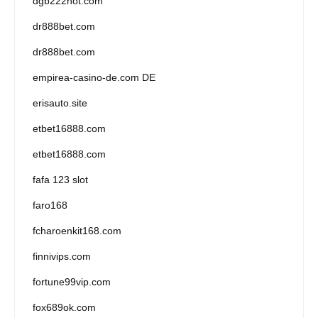
dgb222hot.com
dr888bet.com
dr888bet.com
empirea-casino-de.com DE
erisauto.site
etbet16888.com
etbet16888.com
fafa 123 slot
faro168
fcharoenkit168.com
finnivips.com
fortune99vip.com
fox689ok.com