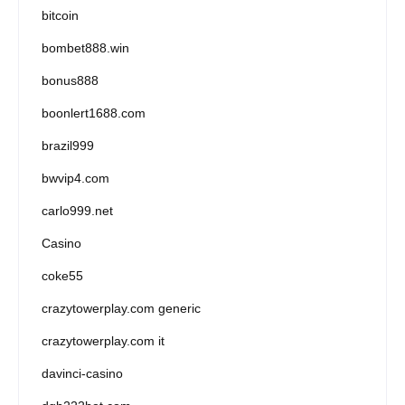
bitcoin
bombet888.win
bonus888
boonlert1688.com
brazil999
bwvip4.com
carlo999.net
Casino
coke55
crazytowerplay.com generic
crazytowerplay.com it
davinci-casino