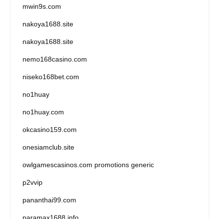
mwin9s.com
nakoya1688.site
nakoya1688.site
nemo168casino.com
niseko168bet.com
no1huay
no1huay.com
okcasino159.com
onesiamclub.site
owlgamescasinos.com promotions generic
p2vvip
pananthai99.com
paramax1688.info