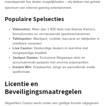
meeslepende live dealer mogelijkheden – wij dekken het gehele
spectrum van internet gaming entertainment.
Populaire Spelsecties
Videoslots:
Meer dan 1.800 titels met diverse thema’s,
bonusfuncties en vernieuwende speelmechanismen
Tafelspelen:
Blackjack, roulette, baccarat en tafelpoker in
ontelbare varianten
Live Casino:
Deskundige dealers in real-time met
hoogwaardige kwaliteit
Jackpot Games:
Exclusieve Megaways slots en
accumulerende jackpots met enorme prijzenpotten
Instant Win:
Kraskaarten, bingo en aanvullende snelle
spelformats
Licentie en
Beveiligingsmaatregelen
VegasHero Casino werkt onder een geldige licentie uitgegeven