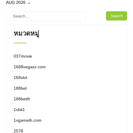
AUG 2026
→
หมวดหมู่
037movie
1688vegasx.com
168slot
188bet
188betth
1xbit1
1xgameth.com
2578