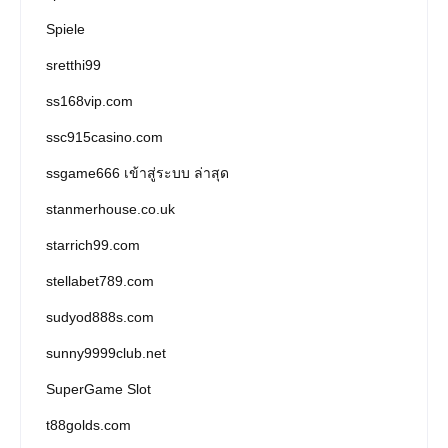
Spiele
sretthi99
ss168vip.com
ssc915casino.com
ssgame666 เข้าสู่ระบบ ล่าสุด
stanmerhouse.co.uk
starrich99.com
stellabet789.com
sudyod888s.com
sunny9999club.net
SuperGame Slot
t88golds.com