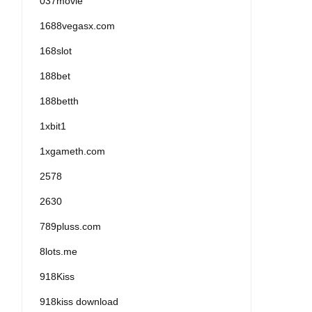
037movie
1688vegasx.com
168slot
188bet
188betth
1xbit1
1xgameth.com
2578
2630
789pluss.com
8lots.me
918Kiss
918kiss download