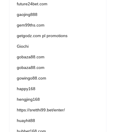
future24bet.com
gaojing888
gem99ths.com
getgodz.com pl promotions
Giochi
gobaza88.com
gobaza88.com
gowingo88.com
happy168
hengjing168
https://sretthi99.bet/enter/
huayhit88
hubbet168.com