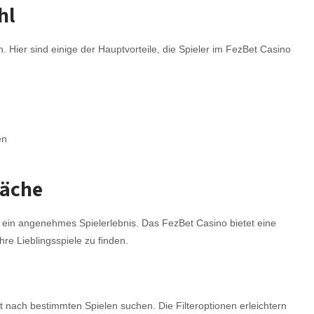
hl
h. Hier sind einige der Hauptvorteile, die Spieler im FezBet Casino
en
läche
r ein angenehmes Spielerlebnis. Das FezBet Casino bietet eine
ihre Lieblingsspiele zu finden.
t nach bestimmten Spielen suchen. Die Filteroptionen erleichtern