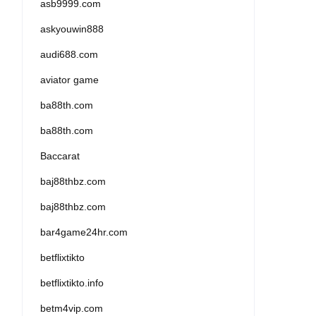
asb9999.com
askyouwin888
audi688.com
aviator game
ba88th.com
ba88th.com
Baccarat
baj88thbz.com
baj88thbz.com
bar4game24hr.com
betflixtikto
betflixtikto.info
betm4vip.com