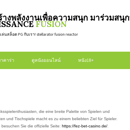
พลังงานเพื่อความสนุก มาร่วมสนุกท
NAISSANCE
FUSION
เล่นสล็อต PG กับเรา! stellarator fusion reactor
บาคาร่า
ดูหนังออนไลน์
หนัง18+
ksspielenthusiasten, die eine breite Palette von Spielen und
ten und Tischspiele macht es zu einem beliebten Ziel für Spieler.
esuchen Sie die offizielle Seite:
https://fez-bet-casino.de/
.