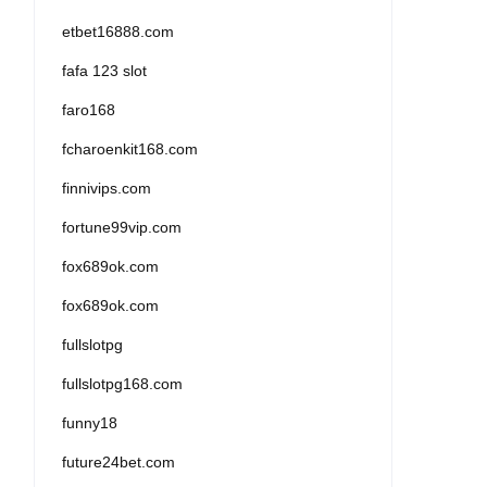
etbet16888.com
fafa 123 slot
faro168
fcharoenkit168.com
finnivips.com
fortune99vip.com
fox689ok.com
fox689ok.com
fullslotpg
fullslotpg168.com
funny18
future24bet.com