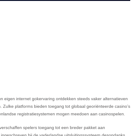
n hun eigen internet gokervaring ontdekken steeds vaker alternatieven
jn. Zulke platforms bieden toegang tot globaal georiënteerde casino’s
nenlandse registratiesystemen mogen meedoen aan casinospelen.
verschaffen spelers toegang tot een breder pakket aan
 is ingeschreven bij de vaderlandse uitsluitingssysteem desondanks