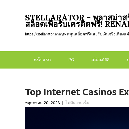
STELLARATOR – พลาสม่าสร้าง
สล็อตเพื่อรับเครดิตฟรี! RE
https://stellarator.energy หมุนสล็อตฟรีและรับเงินจริงเพียงแค่
หน้าแรก
PG
สล็อต168
Top Internet Casinos Ex
พฤษภาคม 20, 2026
|
ไม่มีความเห็น