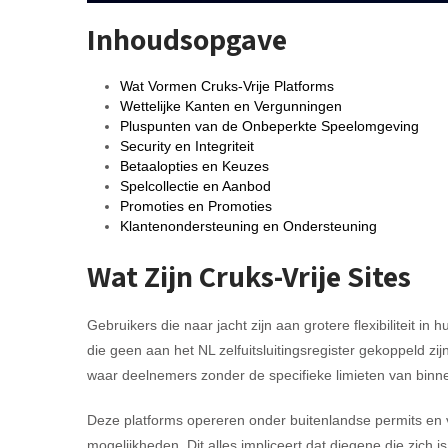
Inhoudsopgave
Wat Vormen Cruks-Vrije Platforms
Wettelijke Kanten en Vergunningen
Pluspunten van de Onbeperkte Speelomgeving
Security en Integriteit
Betaalopties en Keuzes
Spelcollectie en Aanbod
Promoties en Promoties
Klantenondersteuning en Ondersteuning
Wat Zijn Cruks-Vrije Sites
Gebruikers die naar jacht zijn aan grotere flexibiliteit i
die geen aan het NL zelfuitsluitingsregister gekoppeld zi
waar deelnemers zonder de specifieke limieten van bin
Deze platforms opereren onder buitenlandse permits en 
mogelijkheden. Dit alles impliceert dat diegene die zich