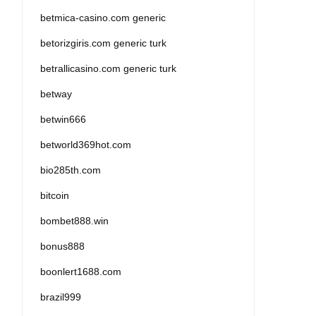
betmica-casino.com generic
betorizgiris.com generic turk
betrallicasino.com generic turk
betway
betwin666
betworld369hot.com
bio285th.com
bitcoin
bombet888.win
bonus888
boonlert1688.com
brazil999