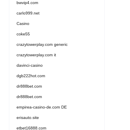
bwvip4.com
carlo999.net
Casino
coke55
crazytowerplay.com generic
crazytowerplay.com it
davinci-casino
dgb222hot.com
dr888bet.com
dr888bet.com
empirea-casino-de.com DE
erisauto.site
etbet16888.com