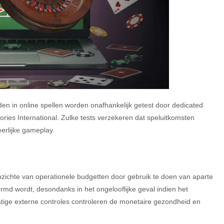
 in online spellen worden onafhankelijk getest door dedicated
ies International. Zulke tests verzekeren dat speluitkomsten
 eerlijke gameplay.
ichte van operationele budgetten door gebruik te doen van aparte
md wordt, desondanks in het ongelooflijke geval indien het
ige externe controles controleren de monetaire gezondheid en