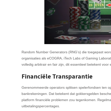
Random Number Generators (RNG’s) die toegepast worden
organisaties als eCOGRA, iTech Labs of Gaming Laborator
volledig arbitrair en fair zijn, dit essentieel betekent voor
Financiële Transparantie
Gerenommeerde operators splitsen spelerfondsen ten opz
bankrekeningen. Dat betekent dat gokkersgelden bescher
platform financiële problemen zou tegenkomen. Regelmat
uitbetalingspercentages.