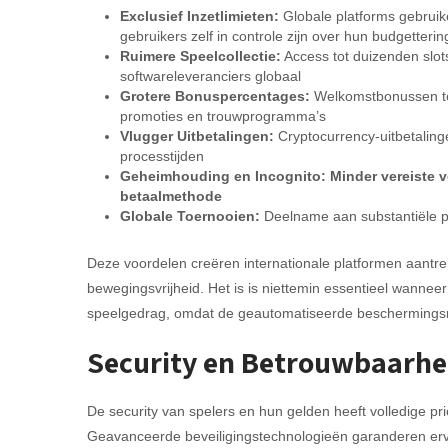
Exclusief Inzetlimieten:
Globale platforms gebrui
gebruikers zelf in controle zijn over hun budgetterin
Ruimere Speelcollectie:
Access tot duizenden slo
softwareleveranciers globaal
Grotere Bonuspercentages:
Welkomstbonussen tot 
promoties en trouwprogramma’s
Vlugger Uitbetalingen:
Cryptocurrency-uitbetaling
processtijden
Geheimhouding en Incognito: Minder vereiste ver
betaalmethode
Globale Toernooien:
Deelname aan substantiële pr
Deze voordelen creëren internationale platformen aantrek
bewegingsvrijheid. Het is is niettemin essentieel wannee
speelgedrag, omdat de geautomatiseerde beschermingsme
Security en Betrouwbaarhe
De security van spelers en hun gelden heeft volledige pr
Geavanceerde beveiligingstechnologieën garanderen erv