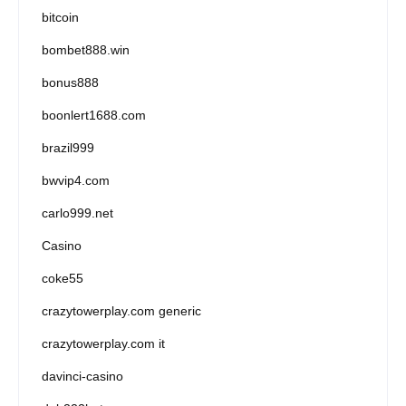
bitcoin
bombet888.win
bonus888
boonlert1688.com
brazil999
bwvip4.com
carlo999.net
Casino
coke55
crazytowerplay.com generic
crazytowerplay.com it
davinci-casino