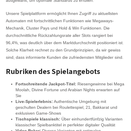
ausgewählt, um optimale Standards zu erfüllen.
Unsere Spielplattform ermöglicht Ihnen Zugriff zu aktuellsten
Automaten mit fortschrittlichen Funktionen wie Megaways-
Mechanik, Cluster Pays und Hold & Win Funktionen. Die
durchschnittliche Rückzahlungsrate aller Slots rangiert bei
96,4%, was deutlich über dem Marktdurchschnitt positioniert ist.
Solche Klarheit rechnet zu den Grundprinzipien, da wir gewiss
sind, dass informierte Kunden die zufriedensten Mitglieder sind.
Rubriken des Spielangebots
Fortschreitende Jackpot-Titel:
Riesengewinne bei Mega
Moolah, Divine Fortune und Arabian Nights erwarten auf
Sie
Live-Spielerlebnis:
Authentische Umgebung mit
geschulten Dealern bei Roulettespiel, 21, Bakkarat und
exklusiven Game-Shows
Tischspiele klassisch:
Über einhundertfünfzig Varianten
klassischer Spielbanktitel in perfekter digitaler Qualität
Video Poker:
Diverse Varianten mit optimalen