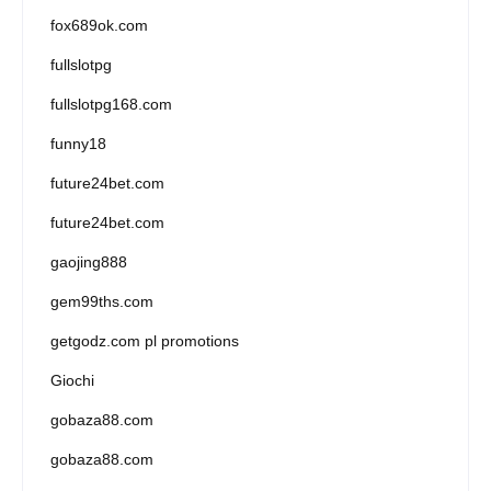
fox689ok.com
fullslotpg
fullslotpg168.com
funny18
future24bet.com
future24bet.com
gaojing888
gem99ths.com
getgodz.com pl promotions
Giochi
gobaza88.com
gobaza88.com