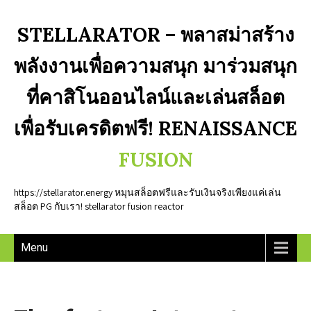
STELLARATOR – พลาสม่าสร้าง
พลังงานเพื่อความสนุก มาร่วมสนุก
ที่คาสิโนออนไลน์และเล่นสล็อต
เพื่อรับเครดิตฟรี! RENAISSANCE
FUSION
https://stellarator.energy หมุนสล็อตฟรีและรับเงินจริงเพียงแค่เล่น
สล็อต PG กับเรา! stellarator fusion reactor
Menu