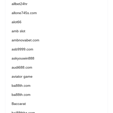
allbet24hr
allone745s.com
alot66
amb slot
ambnovabet.com
asb9999.com
askyouwin888
audi688.com
aviator game
ba88th.com
ba88th.com
Baccarat
baj88thbz.com