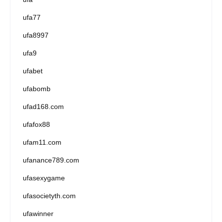
ufa77
ufa8997
ufa9
ufabet
ufabomb
ufad168.com
ufafox88
ufam11.com
ufanance789.com
ufasexygame
ufasocietyth.com
ufawinner