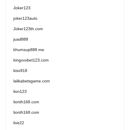
Joker123
joker123auto
Joker123th.com
juad888
khumsup888.me
kingxxxbet123.com
kiss918
lalikabetsgame.com
lion123
lionth168.com
lionth168.com
live22