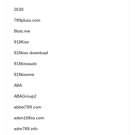
2630
789pluss.com
8lots.me
918Kiss
918kiss download
918kissauto
918kissme
ABA
ABAGroup2
abbet789.com
aden168ss.com
adm789.info