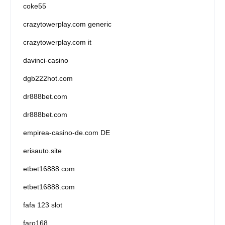
coke55
crazytowerplay.com generic
crazytowerplay.com it
davinci-casino
dgb222hot.com
dr888bet.com
dr888bet.com
empirea-casino-de.com DE
erisauto.site
etbet16888.com
etbet16888.com
fafa 123 slot
faro168