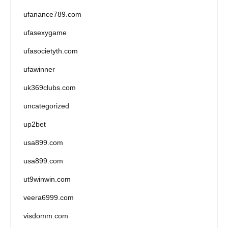
ufanance789.com
ufasexygame
ufasocietyth.com
ufawinner
uk369clubs.com
uncategorized
up2bet
usa899.com
usa899.com
ut9winwin.com
veera6999.com
visdomm.com