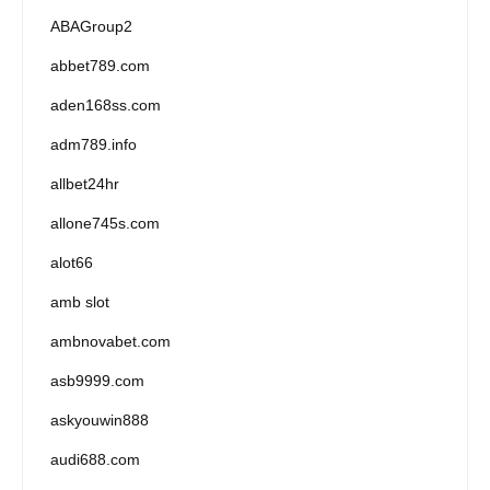
ABAGroup2
abbet789.com
aden168ss.com
adm789.info
allbet24hr
allone745s.com
alot66
amb slot
ambnovabet.com
asb9999.com
askyouwin888
audi688.com