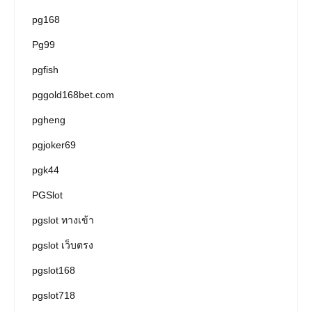
pg168
Pg99
pgfish
pggold168bet.com
pgheng
pgjoker69
pgk44
PGSlot
pgslot ทางเข้า
pgslot เว็บตรง
pgslot168
pgslot718