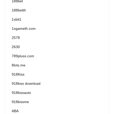
188bet
188betth
1xbit1
1xgameth.com
2578
2630
789pluss.com
8lots.me
918Kiss
918kiss download
918kissauto
918kissme
ABA