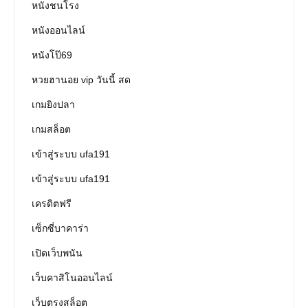
หนังชนโรง
หนังออนไลน์
หนังโป๊69
หวยฮานอย vip วันนี้ สด
เกมยิงปลา
เกมสล็อต
เข้าสู่ระบบ ufa191
เข้าสู่ระบบ ufa191
เครดิตฟรี
เซ็กซี่บาคาร่า
เปิดเว็บพนัน
เว็บคาสิโนออนไลน์
เว็บตรงสล็อต