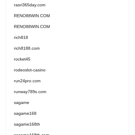
rasri365day.com
RENO88WIN.COM
RENO88WIN.COM
rich818
rich8188.com
rocket45
rodeoslot-casino
run24pro.com
runway789s.com
sagame
sagame168
sagame168th