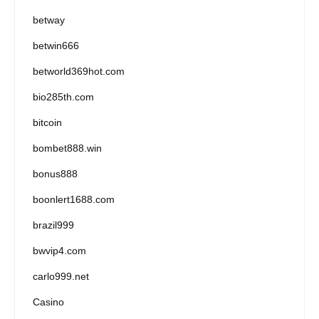
betway
betwin666
betworld369hot.com
bio285th.com
bitcoin
bombet888.win
bonus888
boonlert1688.com
brazil999
bwvip4.com
carlo999.net
Casino