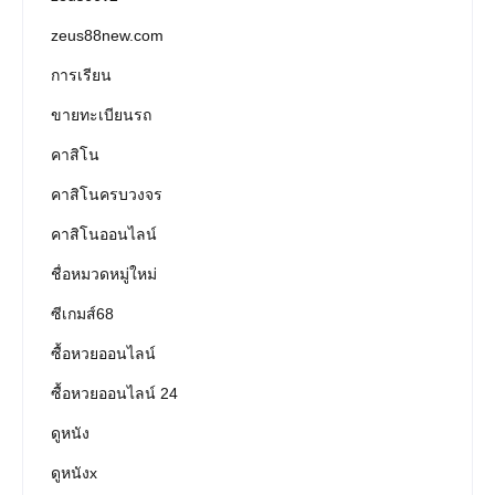
zeus88new.com
การเรียน
ขายทะเบียนรถ
คาสิโน
คาสิโนครบวงจร
คาสิโนออนไลน์
ชื่อหมวดหมู่ใหม่
ซีเกมส์68
ซื้อหวยออนไลน์
ซื้อหวยออนไลน์ 24
ดูหนัง
ดูหนังx