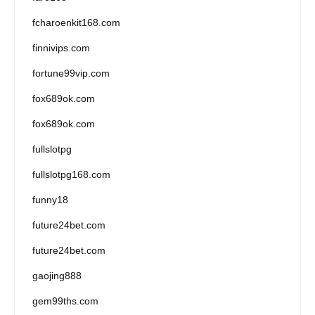
fcharoenkit168.com
finnivips.com
fortune99vip.com
fox689ok.com
fox689ok.com
fullslotpg
fullslotpg168.com
funny18
future24bet.com
future24bet.com
gaojing888
gem99ths.com