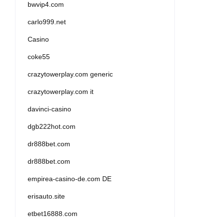
bwvip4.com
carlo999.net
Casino
coke55
crazytowerplay.com generic
crazytowerplay.com it
davinci-casino
dgb222hot.com
dr888bet.com
dr888bet.com
empirea-casino-de.com DE
erisauto.site
etbet16888.com