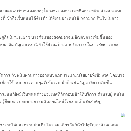
ย หลายคนพบว่าตนเองตกอยู่ในวงจรของการเสพติดการพนัน ส่งผลกระทบ
ี่เข้าถึงเว็บพนันได้ง่ายทำให้ผู้เล่นบางคนใช้เวลามากเกินไปในการ
ษฐกิจในระยะยาว บางส่วนของสังคมอาจเผชิญกับการเพิ่มขึ้นของ
รฟอกเงิน ปัญหาเหล่านี้ทำให้สังคมต้องแบกรับภาระในการจัดการและ
ัดการเว็บพนันผ่านการออกแบบกฎหมายและนโยบายที่เข้มงวด โดยบาง
อกใช้ระบบการควบคุมที่เข้มงวดเพื่อป้องกันปัญหาที่อาจเกิดขึ้น
นั้นก็ยังมีเว็บพนันต่างประเทศที่ลักลอบเข้าให้บริการ สำหรับผู้เล่นใน
กรู้ถึงผลกระทบของการพนันออนไลน์จึงกลายเป็นสิ่งสำคัญ
สร้างรายได้และความบันเทิง ในขณะเดียวกันก็นำไปสู่ปัญหาสังคมและ