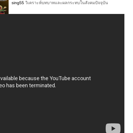
sing55
วิเคราะห์บทบาทและผลกระทบในสังคมปัจจุบัน