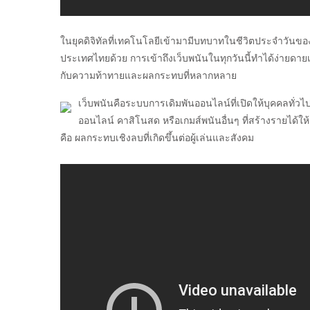
ในยุคดิจิทัลที่เทคโนโลยีเข้ามามีบทบาทในชีวิตประจำวันของ
ประเทศไทยด้วย การเข้าถึงเว็บพนันในทุกวันนี้ทำได้ง่ายดาย
กับความท้าทายและผลกระทบที่หลากหลาย
เว็บพนันคือระบบการเดิมพันออนไลน์ที่เปิดให้บุคคลทั่
ออนไลน์ คาสิโนสด หรือเกมส์พนันอื่นๆ ที่สร้างรายได้
คือ ผลกระทบเชิงลบที่เกิดขึ้นต่อผู้เล่นและสังคม