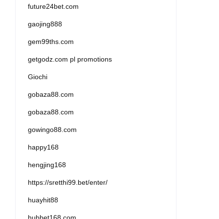
future24bet.com
gaojing888
gem99ths.com
getgodz.com pl promotions
Giochi
gobaza88.com
gobaza88.com
gowingo88.com
happy168
hengjing168
https://sretthi99.bet/enter/
huayhit88
hubbet168.com