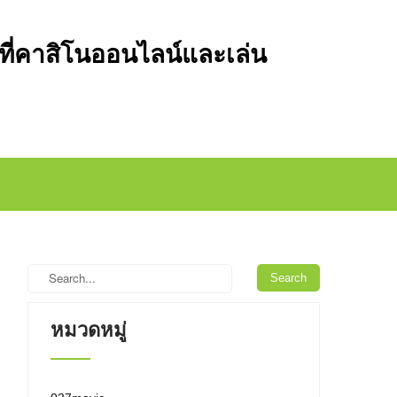
ี่คาสิโนออนไลน์และเล่น
หมวดหมู่