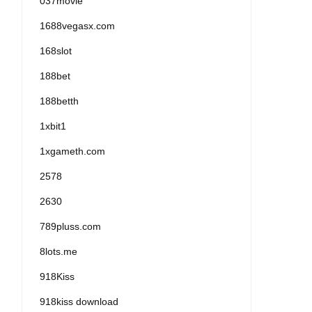
037movie
1688vegasx.com
168slot
188bet
188betth
1xbit1
1xgameth.com
2578
2630
789pluss.com
8lots.me
918Kiss
918kiss download