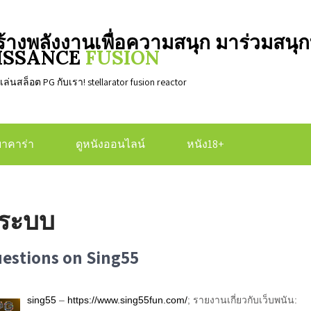
พลังงานเพื่อความสนุก มาร่วมสนุกท
NAISSANCE
FUSION
เล่นสล็อต PG กับเรา! stellarator fusion reactor
บาคาร่า
ดูหนังออนไลน์
หนัง18+
ู่ระบบ
estions on Sing55
sing55
–
https://www.sing55fun.com/
; รายงานเกี่ยวกับเว็บพนัน: