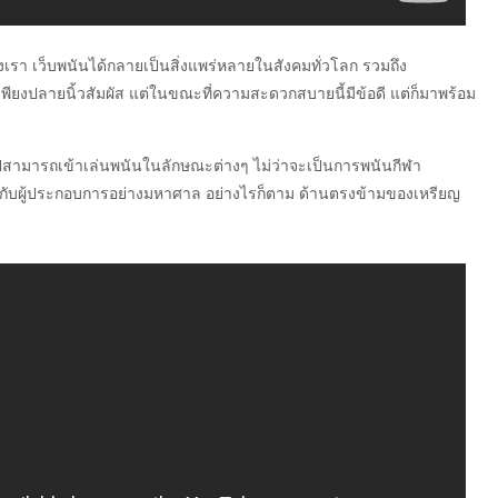
เรา เว็บพนันได้กลายเป็นสิ่งแพร่หลายในสังคมทั่วโลก รวมถึง
เพียงปลายนิ้วสัมผัส แต่ในขณะที่ความสะดวกสบายนี้มีข้อดี แต่ก็มาพร้อม
วไปสามารถเข้าเล่นพนันในลักษณะต่างๆ ไม่ว่าจะเป็นการพนันกีฬา
ให้กับผู้ประกอบการอย่างมหาศาล อย่างไรก็ตาม ด้านตรงข้ามของเหรียญ