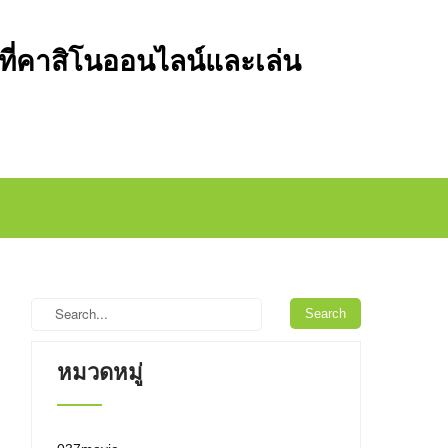
ี่คาสิโนออนไลน์และเล่น
หมวดหมู่