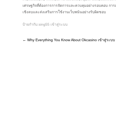
เศรษฐกิจที่ต้องการการจัดการและควบคุมอย่างรอบคอบ การส
เชิงลบและส่งเสริมการใช้งานเว็บพนันอย่างรับผิดชอบ
ป้ายกำกับ:
sing55 เข้าสู่ระบบ
Post
←
Why Everything You Know About Okcasino เข้าสู่ระบบ I
navigation