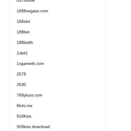
037movie
1688vegasx.com
168slot
188bet
188betth
1xbit1
1xgameth.com
2578
2630
789pluss.com
8lots.me
918Kiss
918kiss download