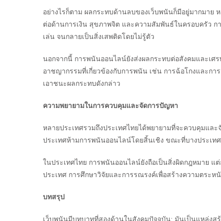
อย่างไรก็ตาม ผลกระทบด้านลบของเว็บพนันก็มีอยู่มากมา
ต่อด้านการเงิน สุขภาพจิต และความสัมพันธ์ในครอบครัว การท
เล่น จนกลายเป็นสิ่งเสพติดโดยไม่รู้ตัว
นอกจากนี้ การพนันออนไลน์ยังส่งผลกระทบต่อสังคมและเศร
อาชญากรรมที่เกี่ยวข้องกับการพนัน เช่น การฉ้อโกงและกา
เอาชนะผลกระทบดังกล่าว
ความพยายามในการควบคุมและจัดการปัญหา
หลายประเทศรวมถึงประเทศไทยได้พยายามที่จะควบคุมและจ
ประเทศห้ามการพนันออนไลน์โดยสิ้นเชิง ขณะที่บางประเทศเลื
ในประเทศไทย การพนันออนไลน์ยังถือเป็นสิ่งผิดกฎหมาย แต่กระ
ประเทศ การศึกษาวิจัยและการรณรงค์เพื่อสร้างความตระหนั
บทสรุป
เว็บพนันมีบทบาทที่สองด้านในสังคมปัจจุบัน: มันเป็นแหล่ง