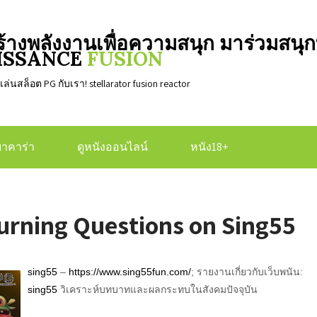
พลังงานเพื่อความสนุก มาร่วมสนุกท
NAISSANCE
FUSION
เล่นสล็อต PG กับเรา! stellarator fusion reactor
บาคาร่า
ดูหนังออนไลน์
หนัง18+
urning Questions on Sing55
sing55
–
https://www.sing55fun.com/
; รายงานเกี่ยวกับเว็บพนัน:
sing55
วิเคราะห์บทบาทและผลกระทบในสังคมปัจจุบัน