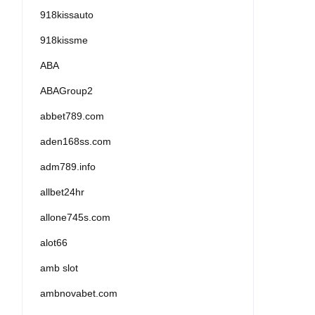
918kissauto
918kissme
ABA
ABAGroup2
abbet789.com
aden168ss.com
adm789.info
allbet24hr
allone745s.com
alot66
amb slot
ambnovabet.com