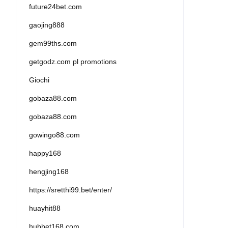
future24bet.com
gaojing888
gem99ths.com
getgodz.com pl promotions
Giochi
gobaza88.com
gobaza88.com
gowingo88.com
happy168
hengjing168
https://sretthi99.bet/enter/
huayhit88
hubbet168.com