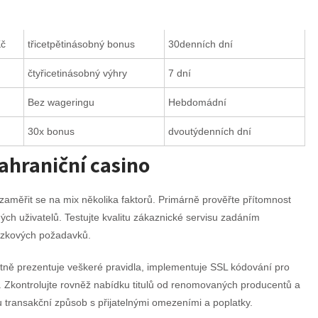
Kč
třicetpětinásobný bonus
30denních dní
čtyřicetinásobný výhry
7 dní
Bez wageringu
Hebdomádní
30x bonus
dvoutýdenních dní
ahraniční casino
zaměřit se na mix několika faktorů. Primárně prověřte přítomnost
ných uživatelů. Testujte kvalitu zákaznické servisu zadáním
ázkových požadavků.
ně prezentuje veškeré pravidla, implementuje SSL kódování pro
. Zkontrolujte rovněž nabídku titulů od renomovaných producentů a
u transakční způsob s přijatelnými omezeními a poplatky.