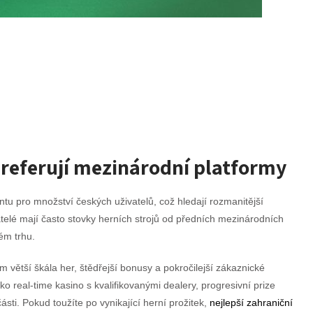
referují mezinárodní platformy
ntu pro množství českých uživatelů, což hledají rozmanitější
telé mají často stovky herních strojů od předních mezinárodních
kém trhu.
ětší škála her, štědřejší bonusy a pokročilejší zákaznické
o real-time kasino s kvalifikovanými dealery, progresivní prize
ti. Pokud toužíte po vynikající herní prožitek,
nejlepší zahraniční