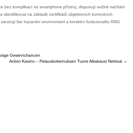
dce bez komplikací na smartphone přístroj, disponují svižné načítání
e identifikovat na základě certifikátů objektivních kontrolních
zaručují fair hazardní environment a korektní funkcionalitu RNG
assige Gewinnchancen
Action Kasino – Pelauskokemuksen Tuore Aikakausi Netissä
→