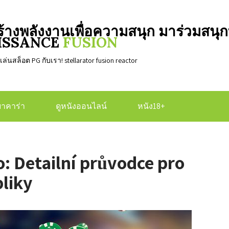
พลังงานเพื่อความสนุก มาร่วมสนุกท
NAISSANCE
FUSION
เล่นสล็อต PG กับเรา! stellarator fusion reactor
บาคาร่า
ดูหนังออนไลน์
หนัง18+
o: Detailní průvodce pro
liky