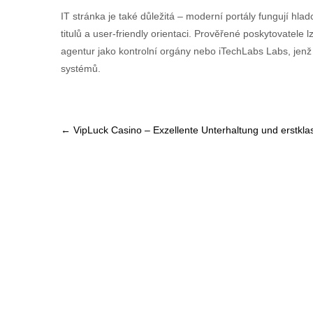
IT stránka je také důležitá – moderní portály fungují hla
titulů a user-friendly orientaci. Prověřené poskytovatele lz
agentur jako kontrolní orgány nebo iTechLabs Labs, jenž 
systémů.
Post
←
VipLuck Casino – Exzellente Unterhaltung und erstkl
navigation