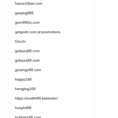
future24bet.com
gaojing888
gem99ths.com
getgodz.com pl promotions
Giochi
gobaza88.com
gobaza88.com
gowingo88.com
happy168
hengjing168
https://sretthi99.bet/enter/
huayhit88
hubbet168.com