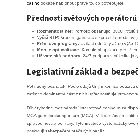
casino
dokáže nabídnout právě to, co potřebujete.
Přednosti světových operátorů
Rozmanitost her:
Portfolio obsahující 3000+ titulů
Vyšší RTP:
Vrácení gamberovi zpravidla představu
Prémiové programy:
Uvítací odměny až do výše 1
Mobile optimalizace:
Kompletní aplikace pro iPhon
Uživatelská podpora:
24/7 podpora v několika jazy
Legislativní základ a bezpe
Potvrzený poznatek: Podle údajů Unijní komise používá sl
zatímco dominantní část z nich upřednostňuje provozovate
Důvěryhodné mezinárodní internetové casino musí dispon
MGA gamblerská agentura (MGA), Velkobritánská instituc
spravedlnosti a ochrany. Tyto instituce systematicky ově
poskytují zabezpečení hráčských peněz.