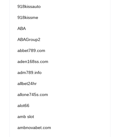
918kissauto
918kissme
ABA
ABAGroup2
abbet789.com
aden168ss.com
adm789.info
allbet24hr
allone745s.com
alot66
amb slot
ambnovabet.com