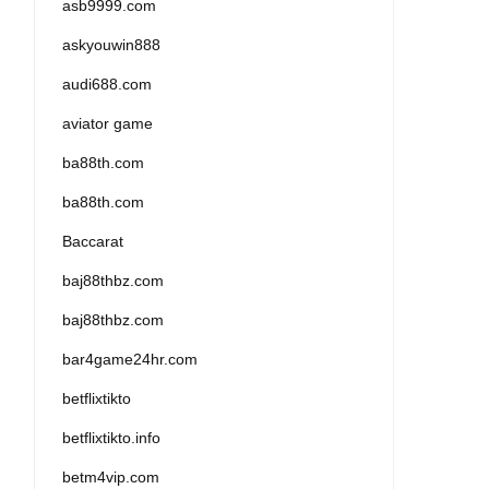
asb9999.com
askyouwin888
audi688.com
aviator game
ba88th.com
ba88th.com
Baccarat
baj88thbz.com
baj88thbz.com
bar4game24hr.com
betflixtikto
betflixtikto.info
betm4vip.com