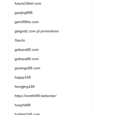
future24bet.com
gaojing888
gem99ths.com
getgodz.com pl promotions
Giochi
gobaza88.com
gobaza88.com
gowingo88.com
happy168
hengjing168
https://sretthi99.bet/enter/
huayhit88
hubbet168.com