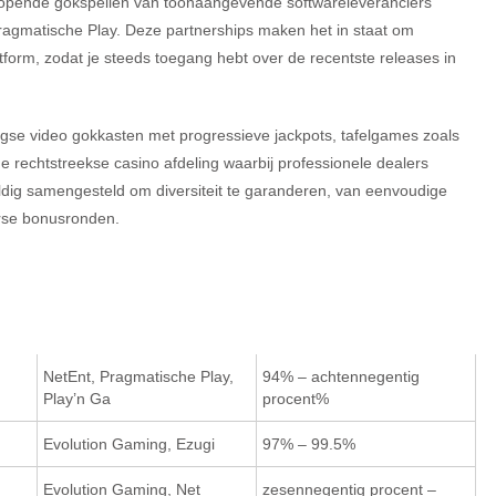
nlopende gokspellen van toonaangevende softwareleveranciers
agmatische Play. Deze partnerships maken het in staat om
form, zodat je steeds toegang hebt over de recentste releases in
agse video gokkasten met progressieve jackpots, tafelgames zoals
de rechtstreekse casino afdeling waarbij professionele dealers
ldig samengesteld om diversiteit te garanderen, van eenvoudige
erse bonusronden.
NetEnt, Pragmatische Play,
94% – achtennegentig
Play’n Ga
procent%
Evolution Gaming, Ezugi
97% – 99.5%
Evolution Gaming, Net
zesennegentig procent –