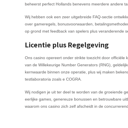
beheerst perfect Hollands benevens meerdere andere ta
Wij hebben ook een zeer uitgebreide FAQ-sectie ontwikke
over gameregels, bonusvoorwaarden, betalingsmethoden
op grond met feedback van spelers plus veranderende 
Licentie plus Regelgeving
Ons casino opereert onder strikte toezicht door officiële 
van de Willekeurige Number Generators (RNG), geldelijke
kernwaarde binnen onze operatie, plus wij maken bekend
testlaboratoria zoals e COGRA.
Wij nodigen je uit ter deel te worden van de groeiende g
eerlijke games, genereuze bonussen en betrouwbare uitb
waarom ons casino zich zelf afscheidt in de concurrere