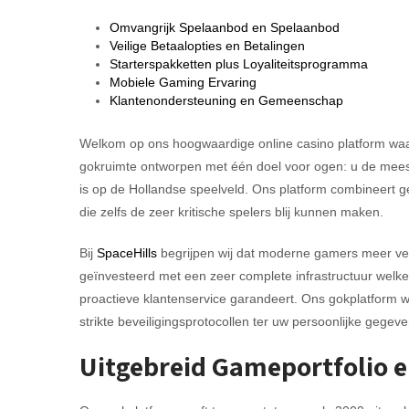
Omvangrijk Spelaanbod en Spelaanbod
Veilige Betaalopties en Betalingen
Starterspakketten plus Loyaliteitsprogramma
Mobiele Gaming Ervaring
Klantenondersteuning en Gemeenschap
Welkom op ons hoogwaardige online casino platform waa
gokruimte ontworpen met één doel voor ogen: u de mees
is op de Hollandse speelveld. Ons platform combineert 
die zelfs de zeer kritische spelers blij kunnen maken.
Bij
SpaceHills
begrijpen wij dat moderne gamers meer ver
geïnvesteerd met een zeer complete infrastructuur welke 
proactieve klantenservice garandeert. Ons gokplatform 
strikte beveiligingsprotocollen ter uw persoonlijke gegev
Uitgebreid Gameportfolio 