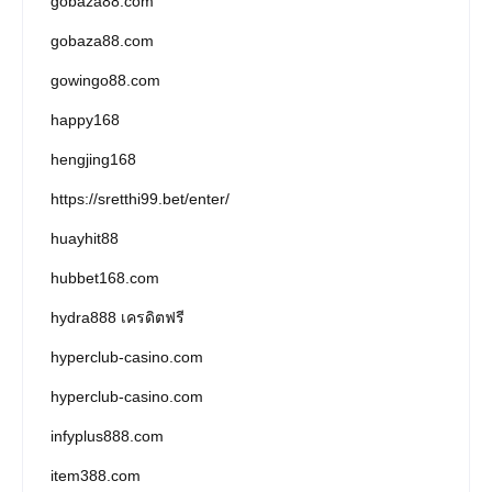
gobaza88.com
gobaza88.com
gowingo88.com
happy168
hengjing168
https://sretthi99.bet/enter/
huayhit88
hubbet168.com
hydra888 เครดิตฟรี
hyperclub-casino.com
hyperclub-casino.com
infyplus888.com
item388.com