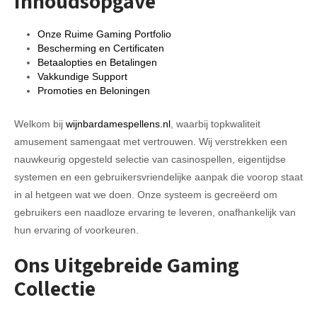
Inhoudsopgave
Onze Ruime Gaming Portfolio
Bescherming en Certificaten
Betaalopties en Betalingen
Vakkundige Support
Promoties en Beloningen
Welkom bij
wijnbardamespellens.nl
, waarbij topkwaliteit
amusement samengaat met vertrouwen. Wij verstrekken een
nauwkeurig opgesteld selectie van casinospellen, eigentijdse
systemen en een gebruikersvriendelijke aanpak die voorop staat
in al hetgeen wat we doen. Onze systeem is gecreëerd om
gebruikers een naadloze ervaring te leveren, onafhankelijk van
hun ervaring of voorkeuren.
Ons Uitgebreide Gaming
Collectie