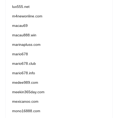
lux555.net
m4newonline.com
macau69
macau888.win
marinapluss.com
mario678
mario678.club
mario678.info
medee989.com
meekin365day.com
mexicanoo.com
mono16888.com