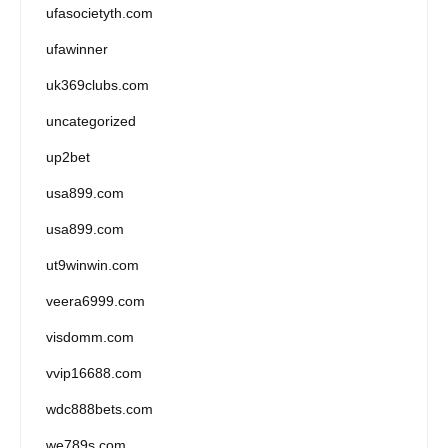
ufasocietyth.com
ufawinner
uk369clubs.com
uncategorized
up2bet
usa899.com
usa899.com
ut9winwin.com
veera6999.com
visdomm.com
vvip16688.com
wdc888bets.com
we789s.com